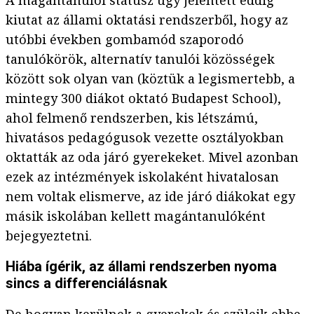
kiutat az állami oktatási rendszerből, hogy az
utóbbi években gombamód szaporodó
tanulókörök, alternatív tanulói közösségek
között sok olyan van (köztük a legismertebb, a
mintegy 300 diákot oktató Budapest School),
ahol felmenő rendszerben, kis létszámú,
hivatásos pedagógusok vezette osztályokban
oktatták az oda járó gyerekeket. Mivel azonban
ezek az intézmények iskolaként hivatalosan
nem voltak elismerve, az ide járó diákokat egy
másik iskolában kellett magántanulóként
bejegyeztetni.
Hiába ígérik, az állami rendszerben nyoma
sincs a differenciálásnak
De hogyan kerülnek a gyerekek és szüleik ebbe