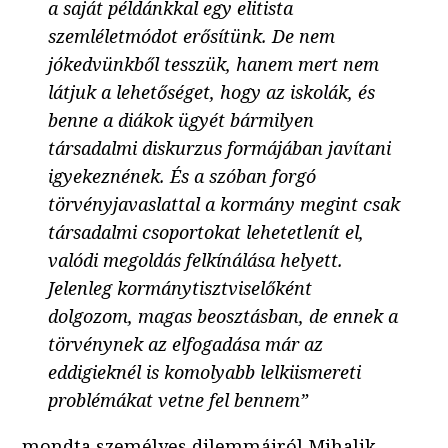
a saját példánkkal egy elitista
szemléletmódot erősítünk. De nem
jókedvünkből tesszük, hanem mert nem
látjuk a lehetőséget, hogy az iskolák, és
benne a diákok ügyét bármilyen
társadalmi diskurzus formájában javítani
igyekeznének. És a szóban forgó
törvényjavaslattal a kormány megint csak
társadalmi csoportokat lehetetlenít el,
valódi megoldás felkínálása helyett.
Jelenleg kormánytisztviselőként
dolgozom, magas beosztásban, de ennek a
törvénynek az elfogadása már az
eddigieknél is komolyabb lelkiismereti
problémákat vetne fel bennem”
– mondta személyes dilemmáiról Mihalik.