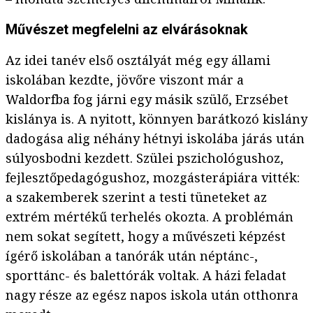
Művészet megfelelni az elvárásoknak
Az idei tanév első osztályát még egy állami
iskolában kezdte, jövőre viszont már a
Waldorfba fog járni egy másik szülő, Erzsébet
kislánya is. A nyitott, könnyen barátkozó kislány
dadogása alig néhány hétnyi iskolába járás után
súlyosbodni kezdett. Szülei pszichológushoz,
fejlesztőpedagógushoz, mozgásterápiára vitték:
a szakemberek szerint a testi tüneteket az
extrém mértékű terhelés okozta. A problémán
nem sokat segített, hogy a művészeti képzést
ígérő iskolában a tanórák után néptánc-,
sporttánc- és balettórák voltak. A házi feladat
nagy része az egész napos iskola után otthonra