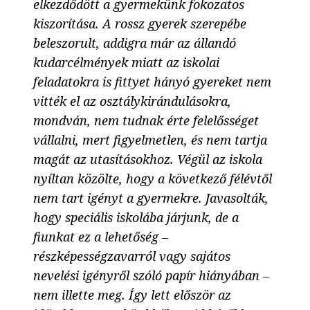
elkezdődött a gyermekünk fokozatos
kiszorítása. A rossz gyerek szerepébe
beleszorult, addigra már az állandó
kudarcélmények miatt az iskolai
feladatokra is fittyet hányó gyereket nem
vitték el az osztálykirándulásokra,
mondván, nem tudnak érte felelősséget
vállalni, mert figyelmetlen, és nem tartja
magát az utasításokhoz. Végül az iskola
nyíltan közölte, hogy a következő félévtől
nem tart igényt a gyermekre. Javasolták,
hogy speciális iskolába járjunk, de a
fiunkat ez a lehetőség –
részképességzavarról vagy sajátos
nevelési igényről szóló papír hiányában –
nem illette meg. Így lett először az