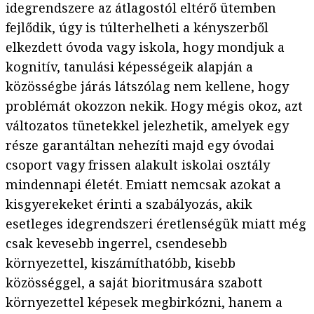
idegrendszere az átlagostól eltérő ütemben
fejlődik, úgy is túlterhelheti a kényszerből
elkezdett óvoda vagy iskola, hogy mondjuk a
kognitív, tanulási képességeik alapján a
közösségbe járás látszólag nem kellene, hogy
problémát okozzon nekik. Hogy mégis okoz, azt
változatos tünetekkel jelezhetik, amelyek egy
része garantáltan nehezíti majd egy óvodai
csoport vagy frissen alakult iskolai osztály
mindennapi életét. Emiatt nemcsak azokat a
kisgyerekeket érinti a szabályozás, akik
esetleges idegrendszeri éretlenségük miatt még
csak kevesebb ingerrel, csendesebb
környezettel, kiszámíthatóbb, kisebb
közösséggel, a saját bioritmusára szabott
környezettel képesek megbirkózni, hanem a