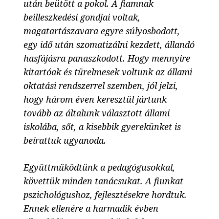
után beütött a pokol. A fiamnak
beilleszkedési gondjai voltak,
magatartászavara egyre súlyosbodott,
egy idő után szomatizálni kezdett, állandó
hasfájásra panaszkodott. Hogy mennyire
kitartóak és türelmesek voltunk az állami
oktatási rendszerrel szemben, jól jelzi,
hogy három éven keresztül jártunk
tovább az általunk választott állami
iskolába, sőt, a kisebbik gyerekünket is
beírattuk ugyanoda.
Együttműködtünk a pedagógusokkal,
követtük minden tanácsukat. A fiunkat
pszichológushoz, fejlesztésekre hordtuk.
Ennek ellenére a harmadik évben