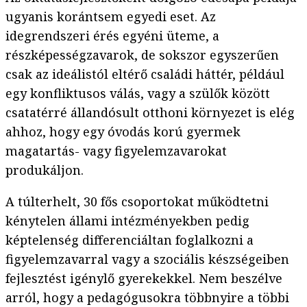
ugyanis korántsem egyedi eset. Az
idegrendszeri érés egyéni üteme, a
részképességzavarok, de sokszor egyszerűen
csak az ideálistól eltérő családi háttér, például
egy konfliktusos válás, vagy a szülők között
csatatérré állandósult otthoni környezet is elég
ahhoz, hogy egy óvodás korú gyermek
magatartás- vagy figyelemzavarokat
produkáljon.
A túlterhelt, 30 fős csoportokat működtetni
kénytelen állami intézményekben pedig
képtelenség differenciáltan foglalkozni a
figyelemzavarral vagy a szociális készségeiben
fejlesztést igénylő gyerekekkel. Nem beszélve
arról, hogy a pedagógusokra többnyire a többi