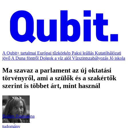
A Qubit+ tartalmai
Európai tűzkörkép
Paksi leállás
Kutatóhálózati
jövő
A Duna föntről
Dolgok a víz alól
Vízszintszabályozás
Jó iskola
Ma szavaz a parlament az új oktatási
törvényről, ami a szülők és a szakértők
szerint is többet árt, mint használ
Balázs Zsuzsanna
2019. július 12.
tudomány