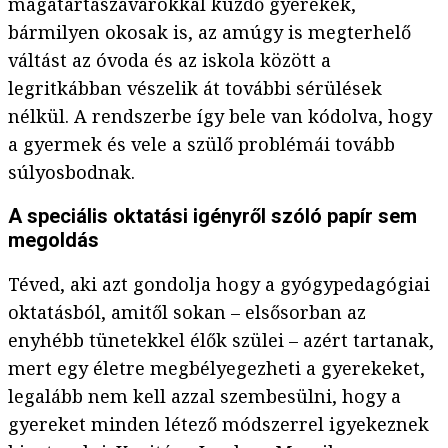
magatartászavarokkal küzdő gyerekek,
bármilyen okosak is, az amúgy is megterhelő
váltást az óvoda és az iskola között a
legritkábban vészelik át további sérülések
nélkül. A rendszerbe így bele van kódolva, hogy
a gyermek és vele a szülő problémái tovább
súlyosbodnak.
A speciális oktatási igényről szóló papír sem
megoldás
Téved, aki azt gondolja hogy a gyógypedagógiai
oktatásból, amitől sokan – elsősorban az
enyhébb tünetekkel élők szülei – azért tartanak,
mert egy életre megbélyegezheti a gyerekeket,
legalább nem kell azzal szembesülni, hogy a
gyereket minden létező módszerrel igyekeznek