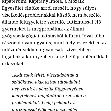
kipaterolni. Kapitány Imola, a
Mozaik
Egyesület
elnöke arról mesélt, hogy súlyos
viselkedésproblémákkal küzdő, nem beszélő,
állandó felügyeletre szoruló, autizmussal élő
gyermekét is megpróbálták az állami
gyógypedagógiai oktatásból kifúrni. Jóval több
rászoruló van ugyanis, mint hely, és ezekben az
intézményekben ugyancsak szívesebben
fogadják a könnyebben kezelhető problémákkal
érkezőket.
„Akit csak lehet, visszadobnak a
szülőknek, akik aztán társadalmi
helyzetük és pénzük függvényében
kénytelenek magánúton orvosolni a
problémáikat. Pedig például az
autizmussal élők épp a szociális