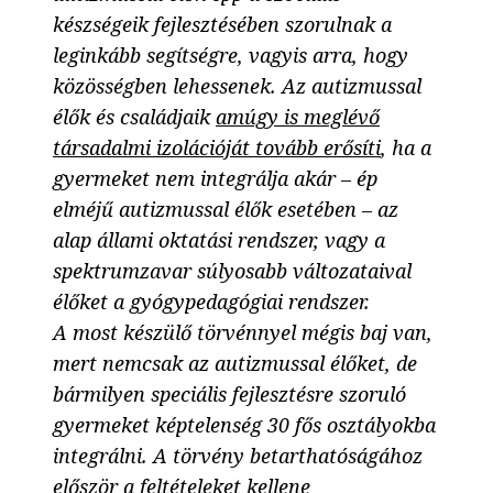
készségeik fejlesztésében szorulnak a
leginkább segítségre, vagyis arra, hogy
közösségben lehessenek. Az autizmussal
élők és családjaik
amúgy is meglévő
társadalmi izolációját tovább erősíti
, ha a
gyermeket nem integrálja akár – ép
elméjű autizmussal élők esetében – az
alap állami oktatási rendszer, vagy a
spektrumzavar súlyosabb változataival
élőket a gyógypedagógiai rendszer.
A most készülő törvénnyel mégis baj van,
mert nemcsak az autizmussal élőket, de
bármilyen speciális fejlesztésre szoruló
gyermeket képtelenség 30 fős osztályokba
integrálni. A törvény betarthatóságához
először a feltételeket kellene