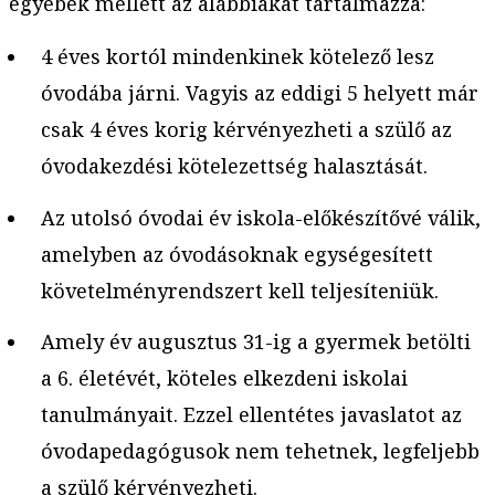
egyebek mellett az alábbiakat tartalmazza:
4 éves kortól mindenkinek kötelező lesz
óvodába járni. Vagyis az eddigi 5 helyett már
csak 4 éves korig kérvényezheti a szülő az
óvodakezdési kötelezettség halasztását.
Az utolsó óvodai év iskola-előkészítővé válik,
amelyben az óvodásoknak egységesített
követelményrendszert kell teljesíteniük.
Amely év augusztus 31-ig a gyermek betölti
a 6. életévét, köteles elkezdeni iskolai
tanulmányait. Ezzel ellentétes javaslatot az
óvodapedagógusok nem tehetnek, legfeljebb
a szülő kérvényezheti.