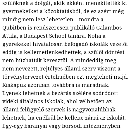
szülőknek a dolgát, akik ekként menekítették ki
gyermekeiket a közoktatásból, de ez azért még
mindig nem lesz lehetetlen – mondta
a
Qubitben is rendszeresen publikáló
Galambos
Attila, a Budapest School tanára. Noha a
gyerekeket hivatalosan befogadó iskolák vezetői
eddig is kellemetlenkedhettek, a szülői döntést
nem húzhatták keresztül. A mindeddig meg
nem nevezett, rejtélyes állami szerv viszont a
törvénytervezet értelmében ezt megteheti majd.
Kiskapuk azonban továbbra is maradnak.
Ilyenek lehetnek a bezárás szélére sodródott
vidéki általános iskolák, ahol vélhetően az
állami felügyelő szervek is nagyvonalúbbak
lehetnek, ha enélkül be kellene zárni az iskolát.
Egy-egy baranyai vagy borsodi intézményben