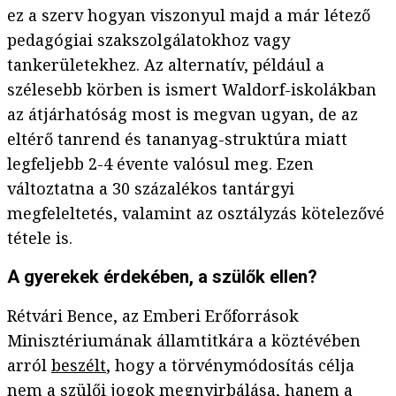
ez a szerv hogyan viszonyul majd a már létező
pedagógiai szakszolgálatokhoz vagy
tankerületekhez. Az alternatív, például a
szélesebb körben is ismert Waldorf-iskolákban
az átjárhatóság most is megvan ugyan, de az
eltérő tanrend és tananyag-struktúra miatt
legfeljebb 2-4 évente valósul meg. Ezen
változtatna a 30 százalékos tantárgyi
megfeleltetés, valamint az osztályzás kötelezővé
tétele is.
A gyerekek érdekében, a szülők ellen?
Rétvári Bence, az Emberi Erőforrások
Minisztériumának államtitkára a köztévében
arról
beszélt
, hogy a törvénymódosítás célja
nem a szülői jogok megnyirbálása, hanem a