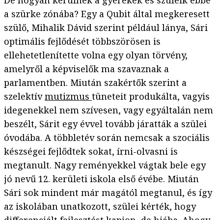
a szürke zónába? Egy a Qubit által megkeresett
szülő, Mihalik Dávid szerint például lánya, Sári
optimális fejlődését többszörösen is
ellehetetlenítette volna egy olyan törvény,
amelyről a képviselők ma szavaznak a
parlamentben. Miután szakértők szerint a
szelektív
mutizmus
tüneteit produkálta, vagyis
idegenekkel nem szívesen, vagy egyáltalán nem
beszélt, Sárit egy évvel tovább járatták a szülei
óvodába. A többletév során nemcsak a szociális
készségei fejlődtek sokat, írni-olvasni is
megtanult. Nagy reményekkel vágtak bele egy
jó nevű 12. kerületi iskola első évébe. Miután
Sári sok mindent már magától megtanul, és így
az iskolában unatkozott, szülei kérték, hogy
differenciált fejlesztést kapjon, de hiába. Ahogy