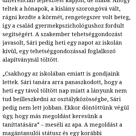
teltek a hónapok, a kislány szorongóvá vált,
rágni kezdte a körmét, rengetegszer volt beteg,
így a család gyermekpszichológushoz fordult
segítségért. A szakember tehetséggondozást
javasolt, Sári pedig heti egy napot az iskolán
kívül, egy tehetséggondozással foglalkozó
alapítványnál töltött.
„Csakhogy az iskolában emiatt is gondjaink
lettek. Sári tanára arra panaszkodott, hogy a
heti egy távol töltött nap miatt a lányunk nem
tud beilleszkedni az osztályközösségbe, Sári
pedig nem lett jobban. Ekkor döntöttünk végül
úgy, hogy más megoldást keresünk a
taníttatására” – meséli az apa. A megoldást a
magántanulói státusz és egy korábbi