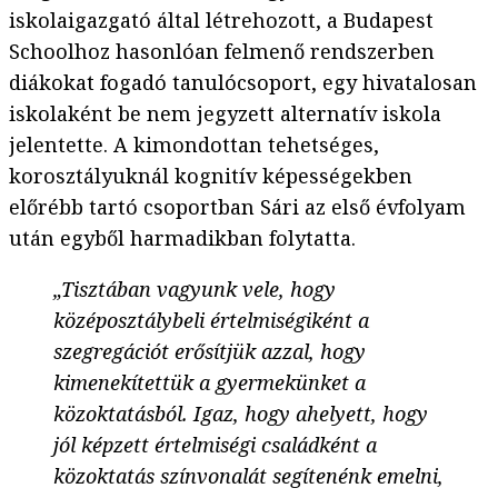
iskolaigazgató által létrehozott, a Budapest
Schoolhoz hasonlóan felmenő rendszerben
diákokat fogadó tanulócsoport, egy hivatalosan
iskolaként be nem jegyzett alternatív iskola
jelentette. A kimondottan tehetséges,
korosztályuknál kognitív képességekben
előrébb tartó csoportban Sári az első évfolyam
után egyből harmadikban folytatta.
„Tisztában vagyunk vele, hogy
középosztálybeli értelmiségiként a
szegregációt erősítjük azzal, hogy
kimenekítettük a gyermekünket a
közoktatásból. Igaz, hogy ahelyett, hogy
jól képzett értelmiségi családként a
közoktatás színvonalát segítenénk emelni,