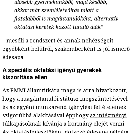
idősebb gyermekünkből, majd később,
akkor már szemléletváltás miatt a
fiatalabból is magántanulóként, alternatív
oktatási keretek között tanuló diák”
– meséli a rendszert és annak nehézségeit
egyébként belülről, szakemberként is jól ismerő
édesapa.
A speciális oktatási igényű gyerekek
kiszorítása ellen
Az EMMI államtitkára maga is arra hivatkozott,
hogy a magántanulói státusz megszüntetésével
és az egyéni munkarend igénylési feltételeinek
szigorúbbá alakításával épphogy
az intézményi
túlkapásoknak kívánja a kormány elejét venni
.
Az oktatásfejlesztőként dolgozó édesapa példája