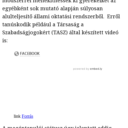
módszerrel menekíthessék ki gyerekeiket az
egyébként sok mutató alapján súlyosan
alulteljesítő állami oktatási rendszerből. Erről
tanúskodik például a Társaság a
Szabadságjogokért (TASZ) által készített videó
is:
Forrás
A magántanulói státusz úgy jelentett eddig