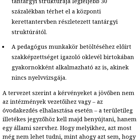
tantárgyi struktúrája legfeljebb 30
százalékban térhet el a központi
kerettantervben részletezett tantárgyi
struktúrától.
A pedagógus munkakör betöltéséhez előírt
szakképzettséget igazoló oklevél birtokában
gyakornokként alkalmazható az is, akinek
nincs nyelvvizsgája.
A tervezet szerint a kérvényeket a jövőben nem
az intézmények vezetőihez vagy – az
óvodakezdés elhalasztása esetén – a területileg
illetékes jegyzőhöz kell majd benyújtani, hanem
egy állami szervhez. Hogy melyikhez, azt most
még nem lehet tudni, mint ahogy azt sem, hogy