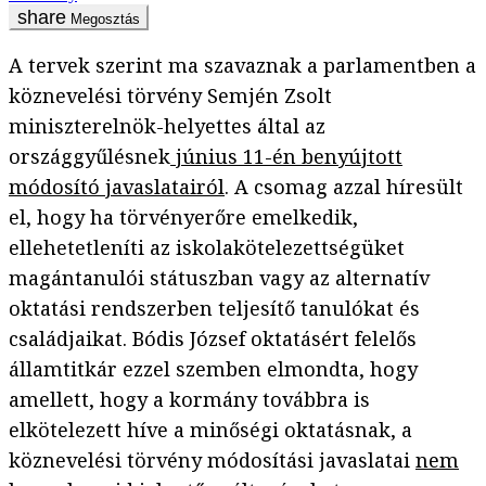
Megosztás
A tervek szerint ma szavaznak a parlamentben a
köznevelési törvény Semjén Zsolt
miniszterelnök-helyettes által az
országgyűlésnek
június 11-én benyújtott
módosító javaslatairól
. A csomag azzal híresült
el, hogy ha törvényerőre emelkedik,
ellehetetleníti az iskolakötelezettségüket
magántanulói státuszban vagy az alternatív
oktatási rendszerben teljesítő tanulókat és
családjaikat. Bódis József oktatásért felelős
államtitkár ezzel szemben elmondta, hogy
amellett, hogy a kormány továbbra is
elkötelezett híve a minőségi oktatásnak, a
köznevelési törvény módosítási javaslatai
nem