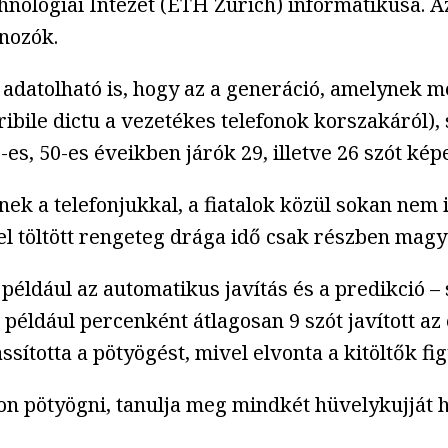
hnológiai Intézet (ETH Zürich) informatikusa. Az
onozók.
datolható is, hogy az a generáció, amelynek mé
ile dictu a vezetékes telefonok korszakáról), so
es, 50-es éveikben járók 29, illetve 26 szót kép
enek a telefonjukkal, a fiatalok közül sokan nem
el töltött rengeteg drága idő csak részben mag
például az automatikus javítás és a predikció – 
 például percenként átlagosan 9 szót javított a
sította a pötyögést, mivel elvonta a kitöltők fi
lon pötyögni, tanulja meg mindkét hüvelykujját 