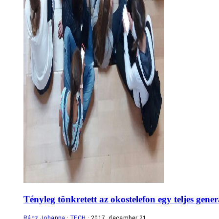
Tényleg tönkretett az okostelefon egy teljes gener
Rácz Johanna
TECH
2017. december 21.