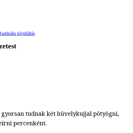
Radikális kívülállás
zetest
gyorsan tudnak két hüvelykujjal pötyögni,
eírni percenként.