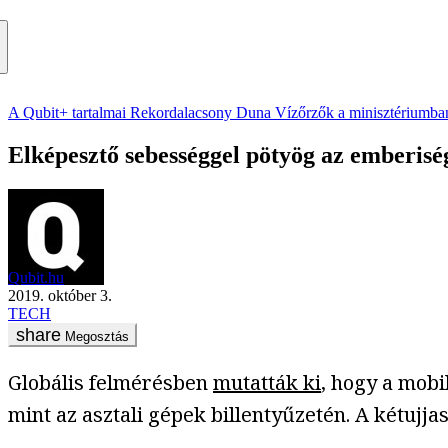
A Qubit+ tartalmai
Rekordalacsony Duna
Vízőrzők a minisztériumba
Elképesztő sebességgel pötyög az emberiség,
Qubit.hu
2019. október 3.
TECH
Megosztás
Globális felmérésben
mutatták ki
, hogy a mob
mint az asztali gépek billentyűzetén. A kétujj