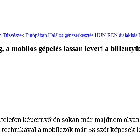
n
Tűzvészek Európában
Halálos génszerkesztés
HUN-REN átalakítás
 a mobilos gépelés lassan leveri a billentyű
iltelefon képernyőjén sokan már majdnem olyan 
as technikával a mobilozók már 38 szót képesek l