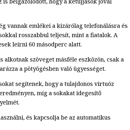
 is beigazolódott, hogy a kétujjasok jóval
g vannak emlékei a kizárólag telefonálásra és
kkal rosszabbul teljesít, mint a fiatalok. A
esek leírni 60 másodperc alatt.
 is alkotnak szöveget másféle eszközön, csak a
yarázza a pötyögésben való ügyességet.
sokat segítenek, hogy a tulajdonos virtuóz
z eredményen, míg a sokakat idegesítő
gyelmét.
használni, és kapcsolja be az automatikus