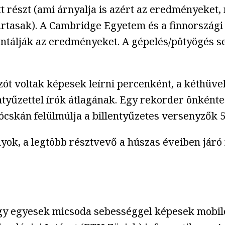
 részt (ami árnyalja is azért az eredményeket, 
ártasak). A Cambridge Egyetem és a finnországi 
ntálják az eredményeket. A gépelés/pötyögés s
zót voltak képesek leírni percenként, a kéthüve
tyűzettel írók átlagának. Egy rekorder önkéntes
ócskán felülmúlja a billentyűzetes versenyzők 5
yok, a legtöbb résztvevő a húszas éveiben járó n
gy egyesek micsoda sebességgel képesek mobilon