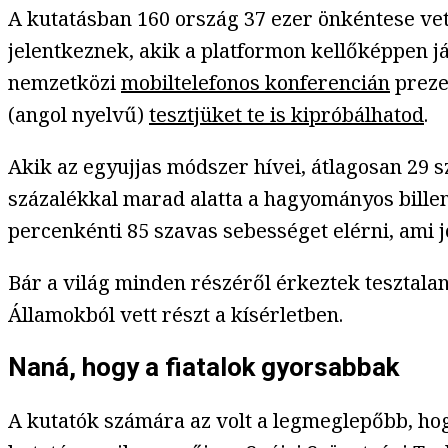
A kutatásban 160 ország 37 ezer önkéntese vett
jelentkeznek, akik a platformon kellőképpen j
nemzetközi
mobiltelefonos konferencián
preze
(angol nyelvű)
tesztjüket te is kipróbálhatod
.
Akik az egyujjas módszer hívei, átlagosan 29 s
százalékkal marad alatta a hagyományos billen
percenkénti 85 szavas sebességet elérni, ami j
Bár a világ minden részéről érkeztek tesztalan
Államokból vett részt a kísérletben.
Naná, hogy a fiatalok gyorsabbak
A kutatók számára az volt a legmeglepőbb, ho