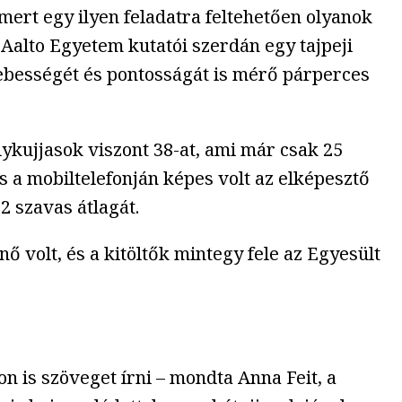
mert egy ilyen feladatra feltehetően olyanok
Aalto Egyetem kutatói szerdán egy tajpeji
ebességét és pontosságát is mérő párperces
lykujjasok viszont 38-at, ami már csak 25
 a mobiltelefonján képes volt az elképesztő
2 szavas átlagát.
ő volt, és a kitöltők mintegy fele az Egyesült
 is szöveget írni – mondta Anna Feit, a