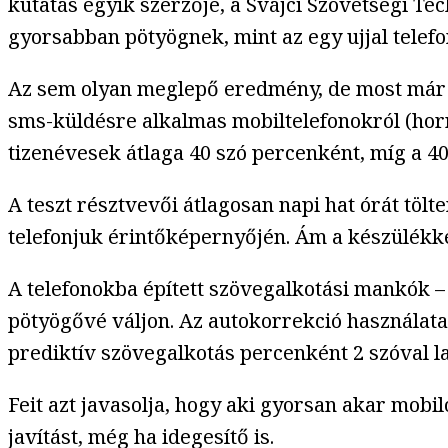
kutatás egyik szerzője, a Svájci Szövetségi Tec
gyorsabban pötyögnek, mint az egy ujjal telef
Az sem olyan meglepő eredmény, de most már a
sms-küldésre alkalmas mobiltelefonokról (horrib
tizenévesek átlaga 40 szó percenként, míg a 40-
A teszt résztvevői átlagosan napi hat órát tölt
telefonjuk érintőképernyőjén. Ám a készülékk
A telefonokba épített szövegalkotási mankók – 
pötyögővé váljon. Az autokorrekció használata
prediktív szövegalkotás percenként 2 szóval las
Feit azt javasolja, hogy aki gyorsan akar mobi
javítást, még ha idegesítő is.