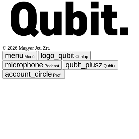
©
2026
Magyar Jeti Zrt.
Menü
Címlap
Podcast
Qubit+
Profil