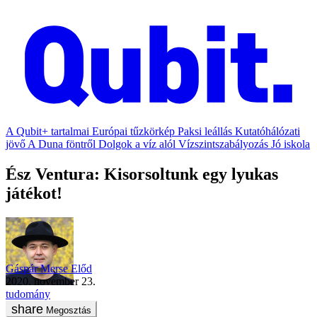
A Qubit+ tartalmai
Európai tűzkörkép
Paksi leállás
Kutatóhálózati
jövő
A Duna föntről
Dolgok a víz alól
Vízszintszabályozás
Jó iskola
Ész Ventura: Kisorsoltunk egy lyukas
játékot!
Gáspár Merse Előd
2020. november 23.
tudomány
Megosztás