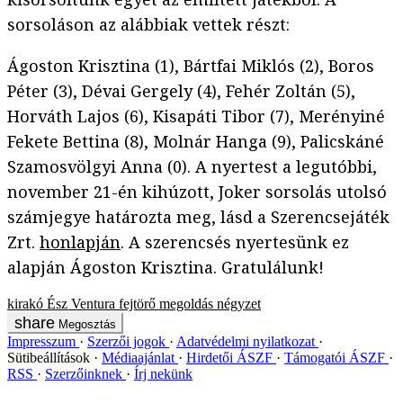
sorsoláson az alábbiak vettek részt:
Ágoston Krisztina (1), Bártfai Miklós (2), Boros
Péter (3), Dévai Gergely (4), Fehér Zoltán (5),
Horváth Lajos (6), Kisapáti Tibor (7), Merényiné
Fekete Bettina (8), Molnár Hanga (9), Palicskáné
Szamosvölgyi Anna (0). A nyertest a legutóbbi,
november 21-én kihúzott, Joker sorsolás utolsó
számjegye határozta meg, lásd a Szerencsejáték
Zrt.
honlapján
. A szerencsés nyertesünk ez
alapján Ágoston Krisztina. Gratulálunk!
kirakó
Ész Ventura
fejtörő
megoldás
négyzet
Megosztás
Impresszum
Szerzői jogok
Adatvédelmi nyilatkozat
Sütibeállítások
Médiaajánlat
Hirdetői ÁSZF
Támogatói ÁSZF
RSS
Szerzőinknek
Írj nekünk