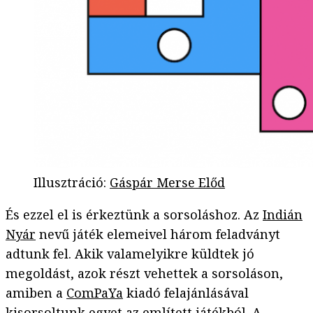
Illusztráció
:
Gáspár Merse Előd
És ezzel el is érkeztünk a sorsoláshoz. Az
Indián
Nyár
nevű játék elemeivel három feladványt
adtunk fel. Akik valamelyikre küldtek jó
megoldást, azok részt vehettek a sorsoláson,
amiben a
ComPaYa
kiadó felajánlásával
kisorsoltunk egyet az említett játékból. A