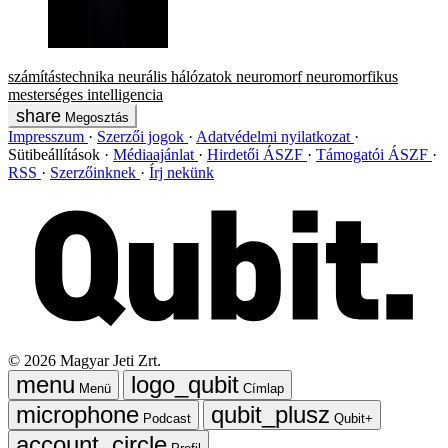
számítástechnika
neurális hálózatok
neuromorf
neuromorfikus
mesterséges intelligencia
Megosztás
Impresszum
Szerzői jogok
Adatvédelmi nyilatkozat
Sütibeállítások
Médiaajánlat
Hirdetői ÁSZF
Támogatói ÁSZF
RSS
Szerzőinknek
Írj nekünk
©
2026
Magyar Jeti Zrt.
Menü
Címlap
Podcast
Qubit+