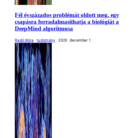
Fél évszázados problémát oldott meg, egy
csapásra forradalmasíthatja a biológiát a
DeepMind algoritmusa
Radó Nóra
tudomány
2020. december 1.