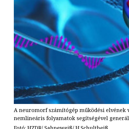
A neuromorf számítógép működési elvének viz
nemlineáris folyamatok segítségével generál
Fotó
:
HZDR/ Sahneweiß/ H.Schultheiß