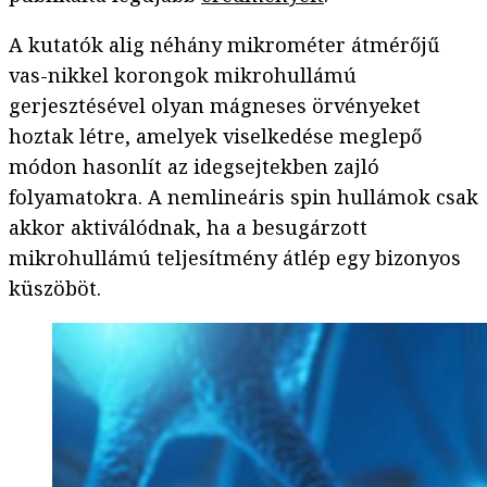
A kutatók alig néhány mikrométer átmérőjű
vas-nikkel korongok mikrohullámú
gerjesztésével olyan mágneses örvényeket
hoztak létre, amelyek viselkedése meglepő
módon hasonlít az idegsejtekben zajló
folyamatokra. A nemlineáris spin hullámok csak
akkor aktiválódnak, ha a besugárzott
mikrohullámú teljesítmény átlép egy bizonyos
küszöböt.