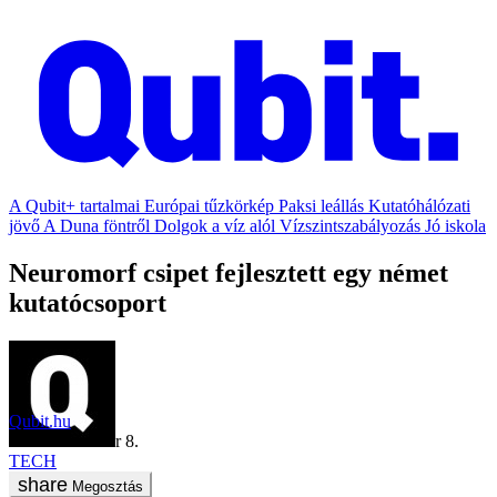
A Qubit+ tartalmai
Európai tűzkörkép
Paksi leállás
Kutatóhálózati
jövő
A Duna föntről
Dolgok a víz alól
Vízszintszabályozás
Jó iskola
Neuromorf csipet fejlesztett egy német
kutatócsoport
Qubit.hu
2020. december 8.
TECH
Megosztás