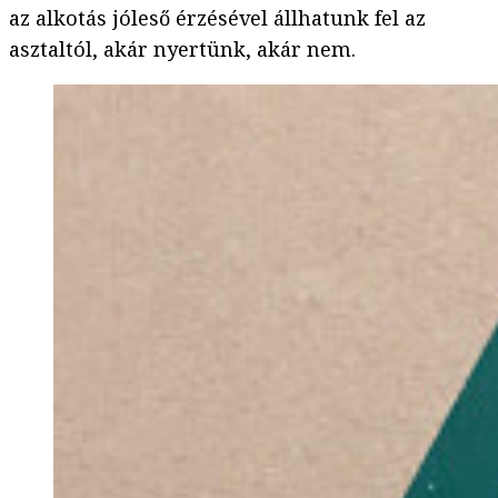
az alkotás jóleső érzésével állhatunk fel az
asztaltól, akár nyertünk, akár nem.