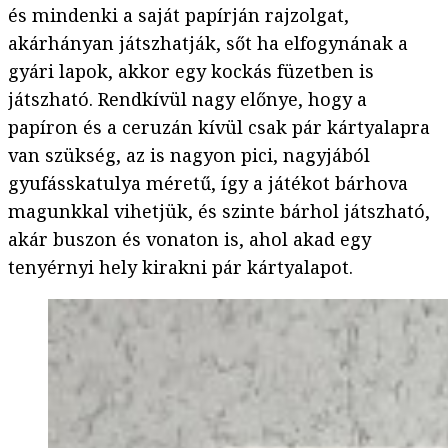
és mindenki a saját papírján rajzolgat,
akárhányan játszhatják, sőt ha elfogynának a
gyári lapok, akkor egy kockás füzetben is
játszható. Rendkívül nagy előnye, hogy a
papíron és a ceruzán kívül csak pár kártyalapra
van szükség, az is nagyon pici, nagyjából
gyufásskatulya méretű, így a játékot bárhova
magunkkal vihetjük, és szinte bárhol játszható,
akár buszon és vonaton is, ahol akad egy
tenyérnyi hely kirakni pár kártyalapot.