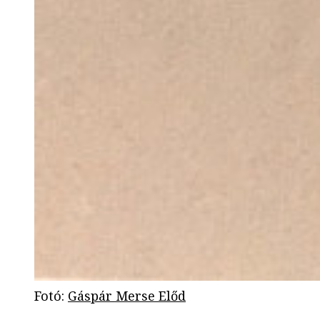
Fotó
:
Gáspár Merse Előd