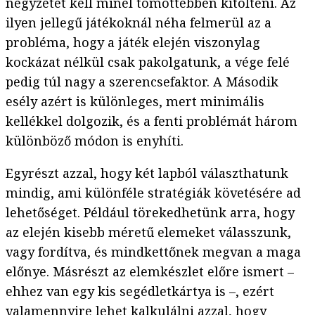
négyzetet kell minél tömöttebben kitölteni. Az
ilyen jellegű játékoknál néha felmerül az a
probléma, hogy a játék elején viszonylag
kockázat nélkül csak pakolgatunk, a vége felé
pedig túl nagy a szerencsefaktor. A Második
esély azért is különleges, mert minimális
kellékkel dolgozik, és a fenti problémát három
különböző módon is enyhíti.
Egyrészt azzal, hogy két lapból választhatunk
mindig, ami különféle stratégiák követésére ad
lehetőséget. Például törekedhetünk arra, hogy
az elején kisebb méretű elemeket válasszunk,
vagy fordítva, és mindkettőnek megvan a maga
előnye. Másrészt az elemkészlet előre ismert –
ehhez van egy kis segédletkártya is –, ezért
valamennyire lehet kalkulálni azzal, hogy