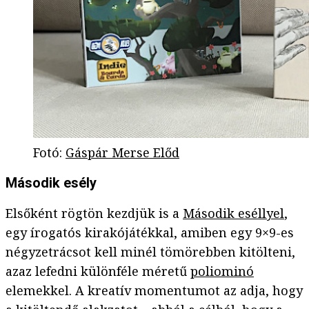
Fotó
:
Gáspár Merse Előd
Második esély
Elsőként rögtön kezdjük is a
Második eséllyel
,
egy írogatós kirakójátékkal, amiben egy 9×9-es
négyzetrácsot kell minél tömörebben kitölteni,
azaz lefedni különféle méretű
poliominó
elemekkel. A kreatív momentumot az adja, hogy