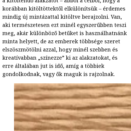
a kitöltendő alakzatot – abból a célból, hogy a
korábban kitöltöttektől elkülönítsük – érdemes
mindig új mintázattal kitöltve berajzolni. Van,
aki természetesen ezt minél egyszerűbben teszi
meg, akár különböző betűket is használhatnánk
minta helyett, de az emberek többsége szeret
elszöszmötölni azzal, hogy minél szebben és
kreatívabban „színezze” ki az alakzatokat, és
erre általában jut is idő, amíg a többiek
gondolkodnak, vagy ők maguk is rajzolnak.