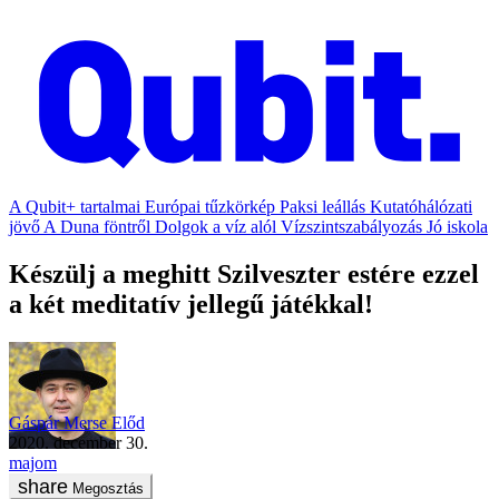
A Qubit+ tartalmai
Európai tűzkörkép
Paksi leállás
Kutatóhálózati
jövő
A Duna föntről
Dolgok a víz alól
Vízszintszabályozás
Jó iskola
Készülj a meghitt Szilveszter estére ezzel
a két meditatív jellegű játékkal!
Gáspár Merse Előd
2020. december 30.
majom
Megosztás