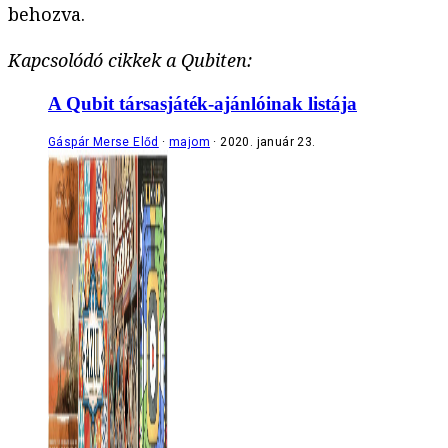
behozva.
Kapcsolódó cikkek a Qubiten:
A Qubit társasjáték-ajánlóinak listája
Gáspár Merse Előd
majom
2020. január 23.