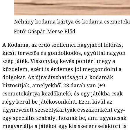
Néhány kodama kártya és kodama csemeteká
Fotó
:
Gáspár Merse Előd
A Kodama, az erdő szellemei nagyjából félórás,
kicsit tervezős és gondolkodós, egyúttal nagyon
szép játék. Viszonylag kevés pontért megy a
küzdelem, ezért is érdemes jól meggondolni a
dolgokat. Az újrajátszhatóságot a kodamák
biztosítják, amelyekből 23 darab van (+9
csemetekártya kezdőknek), és egy játékba csak
négy kerül be játékosonként. Ezen kívül az
úgynevezett szeszélykártyák évszakonként egy-
egy speciális szabályt hoznak be, ami ugyancsak
megvariálja a játékot egy kis szerencsefaktort is