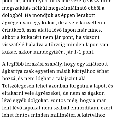
pont jár, amennyi a törzs felé vezető visszaúton
megszakítás nélkül megszámlálható ebből a
dologból. Ha mondjuk az éppen lerakott
ágvégen van egy kukac, de a vele közvetlenül
érintkező, azaz alatta lévő lapon már nincs,
akkor a kukacért nem jár pont, ha viszont
visszafelé haladva a törzsig minden lapon van
kukac, akkor mindegyikért jár 1-1 pont.
A legfőbb lerakási szabály, hogy egy kijátszott
ágkártya csak egyetlen másik kártyához érhet
hozzá, és nem lóghat a talajszint alá.
Tetszőlegesen lehet azonban forgatni a lapot, és
eltakarni vele ágrészeket, de nem az ágakon
lévő egyéb dolgokat. Fontos még, hogy a már
lent lévő lapokat nem szabad elmozdítani, ezért
lehet fontos minden milliméter. A kártyához