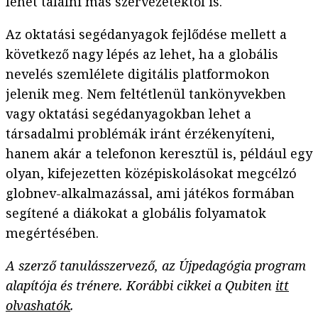
lehet találni más szervezetektől is.
Az oktatási segédanyagok fejlődése mellett a
következő nagy lépés az lehet, ha a globális
nevelés szemlélete digitális platformokon
jelenik meg. Nem feltétlenül tankönyvekben
vagy oktatási segédanyagokban lehet a
társadalmi problémák iránt érzékenyíteni,
hanem akár a telefonon keresztül is, például egy
olyan, kifejezetten középiskolásokat megcélzó
globnev-alkalmazással, ami játékos formában
segítené a diákokat a globális folyamatok
megértésében.
A szerző tanulásszervező, az Újpedagógia program
alapítója és trénere.
Korábbi cikkei a Qubiten
itt
olvashatók
.