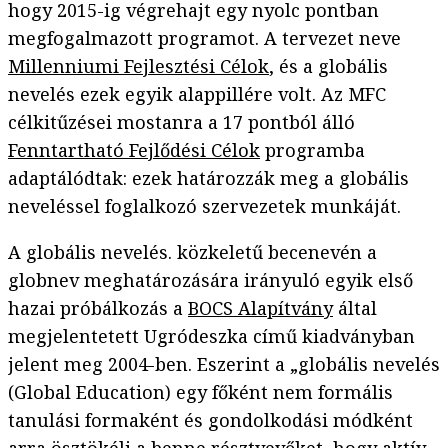
hogy 2015-ig végrehajt egy nyolc pontban
megfogalmazott programot. A tervezet neve
Millenniumi Fejlesztési Célok
, és a globális
nevelés ezek egyik alappillére volt. Az MFC
célkitűzései mostanra a 17 pontból álló
Fenntartható Fejlődési Célok
programba
adaptálódtak: ezek határozzák meg a globális
neveléssel foglalkozó szervezetek munkáját.
A globális nevelés. közkeletű becenevén a
globnev meghatározására irányuló egyik első
hazai próbálkozás a
BOCS Alapítvány
által
megjelentetett Ugródeszka című kiadványban
jelent meg 2004-ben. Eszerint a „globális nevelés
(Global Education) egy főként nem formális
tanulási formaként és gondolkodási módként