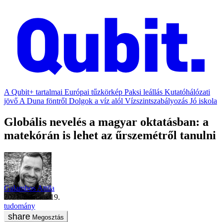
A Qubit+ tartalmai
Európai tűzkörkép
Paksi leállás
Kutatóhálózati
jövő
A Duna föntről
Dolgok a víz alól
Vízszintszabályozás
Jó iskola
Globális nevelés a magyar oktatásban: a
matekórán is lehet az űrszemétről tanulni
Galambos Attila
2021. március 19.
tudomány
Megosztás