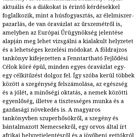
aktuális és a diákokat is érintő kérdésekkel
foglalkozik, mint a húsfogyasztás, az élelmiszer-
pazarlás, de van óravázlat az űrszemétről is,
amelyben az Európai Űrügynökség jelentése
alapján meg lehet vizsgálni a kialakult helyzetet
és a lehetséges kezelési módokat. A földrajzos
tankönyv kifejezetten a Fenntartható Fejlődési
Célok köré épül, minden egyes óravázlat egy-
egy célkitűzést dolgoz fel. Így szóba kerül többek
között a szegénység felszámolása, az egészség
és a jólét, a minőségi oktatás, a nemek közötti
egyenlőség, illetve a tisztességes munka és a
gazdasági növekedés is. A magyaros
tankönyvben szuperhősökről, a szegény és
bántalmazott Nemecsekről, egy orvos által írt
afrikai helyzetjelentésről és a jövőbeni gettókról