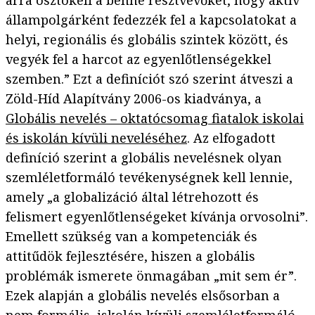
arra ösztökéli a benne résztvevőket, hogy aktív
állampolgárként fedezzék fel a kapcsolatokat a
helyi, regionális és globális szintek között, és
vegyék fel a harcot az egyenlőtlenségekkel
szemben.” Ezt a definíciót szó szerint átveszi a
Zöld-Híd Alapítvány 2006-os kiadványa, a
Globális nevelés – oktatócsomag fiatalok iskolai
és iskolán kívüli neveléséhez
. Az elfogadott
definíció szerint a globális nevelésnek olyan
szemléletformáló tevékenységnek kell lennie,
amely „a globalizáció által létrehozott és
felismert egyenlőtlenségeket kívánja orvosolni”.
Emellett szükség van a kompetenciák és
attitűdök fejlesztésére, hiszen a globális
problémák ismerete önmagában „mit sem ér”.
Ezek alapján a globális nevelés elsősorban a