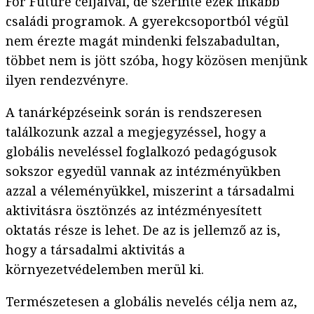
For Future céljaival, de szerinte ezek inkább
családi programok. A gyerekcsoportból végül
nem érezte magát mindenki felszabadultan,
többet nem is jött szóba, hogy közösen menjünk
ilyen rendezvényre.
A tanárképzéseink során is rendszeresen
találkozunk azzal a megjegyzéssel, hogy a
globális neveléssel foglalkozó pedagógusok
sokszor egyedül vannak az intézményükben
azzal a véleményükkel, miszerint a társadalmi
aktivitásra ösztönzés az intézményesített
oktatás része is lehet. De az is jellemző az is,
hogy a társadalmi aktivitás a
környezetvédelemben merül ki.
Természetesen a globális nevelés célja nem az,