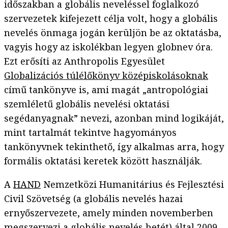
időszakban a globális neveléssel foglalkozó
szervezetek kifejezett célja volt, hogy a globális
nevelés önmaga jogán kerüljön be az oktatásba,
vagyis hogy az iskolékban legyen globnev óra.
Ezt erősíti az Anthropolis Egyesület
Globalizációs túlélőkönyv középiskolásoknak
című tankönyve is, ami magát „antropológiai
szemléletű globális nevelési oktatási
segédanyagnak” nevezi, azonban mind logikáját,
mint tartalmát tekintve hagyományos
tankönyvnek tekinthető, így alkalmas arra, hogy
formális oktatási keretek között használják.
A
HAND
Nemzetközi Humanitárius és Fejlesztési
Civil Szövetség (a globális nevelés hazai
ernyőszervezete, amely minden novemberben
megszervezi a
globális nevelés hetét
) által 2009-