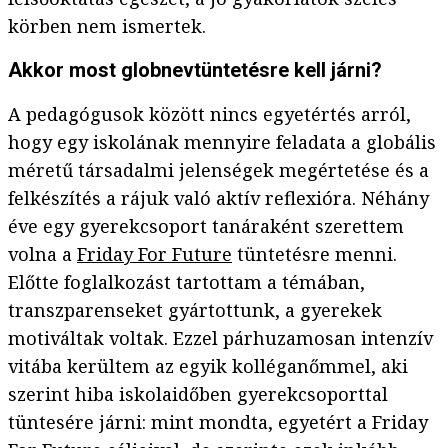
körben nem ismertek.
Akkor most globnevtüntetésre kell járni?
A pedagógusok között nincs egyetértés arról,
hogy egy iskolának mennyire feladata a globális
méretű társadalmi jelenségek megértetése és a
felkészítés a rájuk való aktív reflexióra. Néhány
éve egy gyerekcsoport tanáraként szerettem
volna a
Friday For Future
tüntetésre menni.
Előtte foglalkozást tartottam a témában,
transzparenseket gyártottunk, a gyerekek
motiváltak voltak. Ezzel párhuzamosan intenzív
vitába kerültem az egyik kolléganőmmel, aki
szerint hiba iskolaidőben gyerekcsoporttal
tüntesére járni: mint mondta, egyetért a Friday