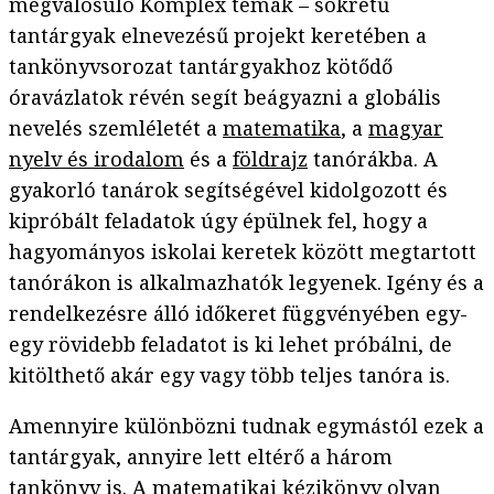
megvalósuló Komplex témák – sokrétű
tantárgyak elnevezésű projekt keretében a
tankönyvsorozat tantárgyakhoz kötődő
óravázlatok révén segít beágyazni a globális
nevelés szemléletét a
matematika
, a
magyar
nyelv és irodalom
és a
földrajz
tanórákba. A
gyakorló tanárok segítségével kidolgozott és
kipróbált feladatok úgy épülnek fel, hogy a
hagyományos iskolai keretek között megtartott
tanórákon is alkalmazhatók legyenek. Igény és a
rendelkezésre álló időkeret függvényében egy-
egy rövidebb feladatot is ki lehet próbálni, de
kitölthető akár egy vagy több teljes tanóra is.
Amennyire különbözni tudnak egymástól ezek a
tantárgyak, annyire lett eltérő a három
tankönyv is. A matematikai kézikönyv olyan