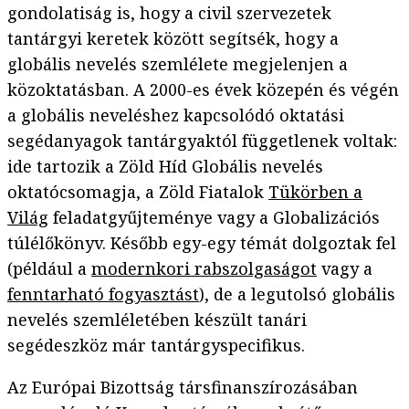
gondolatiság is, hogy a civil szervezetek
tantárgyi keretek között segítsék, hogy a
globális nevelés szemlélete megjelenjen a
közoktatásban. A 2000-es évek közepén és végén
a globális neveléshez kapcsolódó oktatási
segédanyagok tantárgyaktól függetlenek voltak:
ide tartozik a Zöld Híd Globális nevelés
oktatócsomagja, a Zöld Fiatalok
Tükörben a
Világ
feladatgyűjteménye vagy a Globalizációs
túlélőkönyv. Később egy-egy témát dolgoztak fel
(például a
modernkori rabszolgaságot
vagy a
fenntarható fogyasztást
), de a legutolsó globális
nevelés szemléletében készült tanári
segédeszköz már tantárgyspecifikus.
Az Európai Bizottság társfinanszírozásában