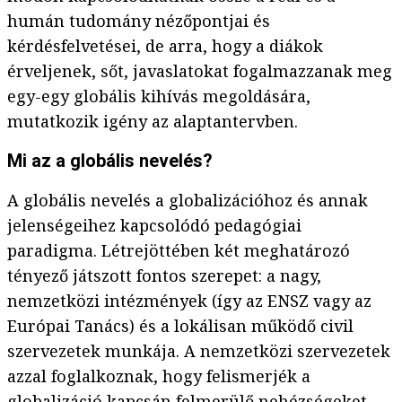
humán tudomány nézőpontjai és
kérdésfelvetései, de arra, hogy a diákok
érveljenek, sőt, javaslatokat fogalmazzanak meg
egy-egy globális kihívás megoldására,
mutatkozik igény az alaptantervben.
Mi az a globális nevelés?
A globális nevelés a globalizációhoz és annak
jelenségeihez kapcsolódó pedagógiai
paradigma. Létrejöttében két meghatározó
tényező játszott fontos szerepet: a nagy,
nemzetközi intézmények (így az ENSZ vagy az
Európai Tanács) és a lokálisan működő civil
szervezetek munkája. A nemzetközi szervezetek
azzal foglalkoznak, hogy felismerjék a
globalizáció kapcsán felmerülő nehézségeket,