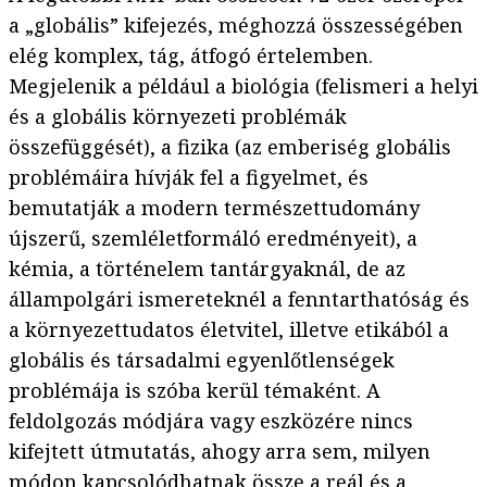
a „globális” kifejezés, méghozzá összességében
elég komplex, tág, átfogó értelemben.
Megjelenik a például a biológia (felismeri a helyi
és a globális környezeti problémák
összefüggését), a fizika (az emberiség globális
problémáira hívják fel a figyelmet, és
bemutatják a modern természettudomány
újszerű, szemléletformáló eredményeit), a
kémia, a történelem tantárgyaknál, de az
állampolgári ismereteknél a fenntarthatóság és
a környezettudatos életvitel, illetve etikából a
globális és társadalmi egyenlőtlenségek
problémája is szóba kerül témaként. A
feldolgozás módjára vagy eszközére nincs
kifejtett útmutatás, ahogy arra sem, milyen
módon kapcsolódhatnak össze a reál és a