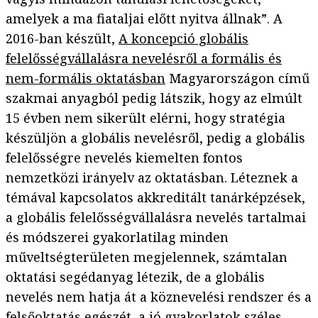
amelyek a ma fiataljai előtt nyitva állnak”. A
2016-ban készült,
A koncepció globális
felelősségvállalásra nevelésről a formális és
nem-formális oktatásban
Magyarországon című
szakmai anyagból pedig látszik, hogy az elmúlt
15 évben nem sikerült elérni, hogy stratégia
készüljön a globális nevelésről, pedig a globális
felelősségre nevelés kiemelten fontos
nemzetközi irányelv az oktatásban. Léteznek a
témával kapcsolatos akkreditált tanárképzések,
a globális felelősségvállalásra nevelés tartalmai
és módszerei gyakorlatilag minden
műveltségterületen megjelennek, számtalan
oktatási segédanyag létezik, de a globális
nevelés nem hatja át a köznevelési rendszer és a
felsőoktatás egészét, a jó gyakorlatok széles