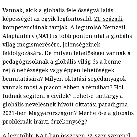
Vannak, akik a globális felelősségvállalás
képességét az egyik legfontosabb
21. századi
kompetenciának tartják
. A legutolsó Nemzeti
Alaptanterv (NAT) is több ponton utal a globális
világ megismerésére, jelenségeinek
feldolgozására. De milyen lehetőségei vannak a
pedagógusoknak a globális világ és a benne
rejlő nehézségek vagy éppen lehetőségek
bemutatására? Milyen oktatási segédanyagok
vannak most a piacon ebben a témában? Hol
tudnak segíteni a civilek? Lehet-e tantárgy a
globális nevelésnek hívott oktatási paradigma
2021-ben Magyarországon? Mérhető-e a globális
problémák iránti érzékenység?
A legutóbbi NAT-ban összesen 72-szer szerepel