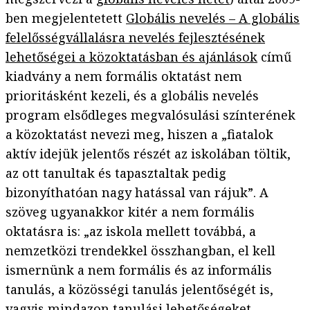
ben megjelentetett
Globális nevelés – A globális
felelősségvállalásra nevelés fejlesztésének
lehetőségei a közoktatásban és ajánlások
című
kiadvány a nem formális oktatást nem
prioritásként kezeli, és a globális nevelés
program elsődleges megvalósulási színterének
a közoktatást nevezi meg, hiszen a „fiatalok
aktív idejük jelentős részét az iskolában töltik,
az ott tanultak és tapasztaltak pedig
bizonyíthatóan nagy hatással van rájuk”. A
szöveg ugyanakkor kitér a nem formális
oktatásra is: „az iskola mellett továbbá, a
nemzetközi trendekkel összhangban, el kell
ismernünk a nem formális és az informális
tanulás, a közösségi tanulás jelentőségét is,
vagyis mindazon tanulási lehetőségeket,