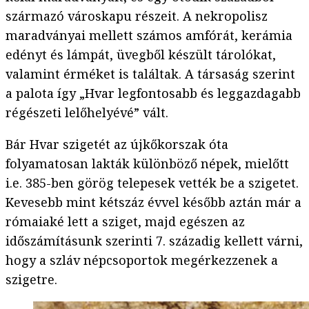
származó városkapu részeit. A nekropolisz
maradványai mellett számos amfórát, kerámia
edényt és lámpát, üvegből készült tárolókat,
valamint érméket is találtak. A társaság szerint
a palota így „Hvar legfontosabb és leggazdagabb
régészeti lelőhelyévé” vált.
Bár Hvar szigetét az újkőkorszak óta
folyamatosan lakták különböző népek, mielőtt
i.e. 385-ben görög telepesek vették be a szigetet.
Kevesebb mint kétszáz évvel később aztán már a
rómaiaké lett a sziget, majd egészen az
időszámításunk szerinti 7. századig kellett várni,
hogy a szláv népcsoportok megérkezzenek a
szigetre.