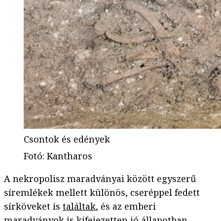
Csontok és edények
Fotó
:
Kantharos
A nekropolisz maradványai között egyszerű
síremlékek mellett különös, cseréppel fedett
sírköveket is
találtak
, és az emberi
maradványok is kifejezetten jó állapotban