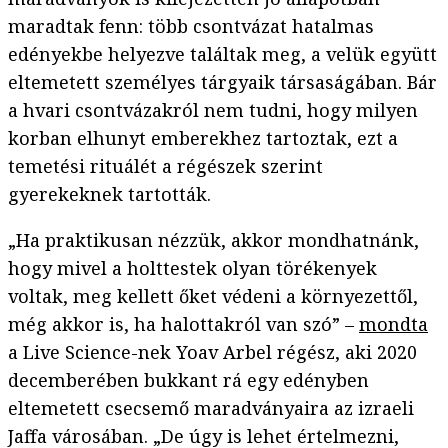
maradtak fenn: több csontvázat hatalmas
edényekbe helyezve találtak meg, a velük együtt
eltemetett személyes tárgyaik társaságában. Bár
a hvari csontvázakról nem tudni, hogy milyen
korban elhunyt emberekhez tartoztak, ezt a
temetési rituálét a régészek szerint
gyerekeknek tartották.
„Ha praktikusan nézzük, akkor mondhatnánk,
hogy mivel a holttestek olyan törékenyek
voltak, meg kellett őket védeni a környezettől,
még akkor is, ha halottakról van szó” –
mondta
a Live Science-nek Yoav Arbel régész, aki 2020
decemberében bukkant rá egy edényben
eltemetett csecsemő maradványaira az izraeli
Jaffa városában. „De úgy is lehet értelmezni,