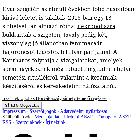
Hvar szigetén az elmúlt években több hasonlóan
kirívó leletet is találtak: 2016-ban egy 18
sírhelyet tartalmazó római
nekropoliszra
bukkantak a szigeten, tavaly pedig két,
viszonylag jó állapotban fennmaradt
hajóroncsot
fedeztek fel Hvar partjainál. A
Kantharos folytatja a vizsgálatokat, amelyek
során igyekeznek még többet megtudni a helyi
temetési rituálékról, valamint a kerámiák
készítéséről és kereskedelmi hálózatairól.
hvar
nekropolisz
Horvátország
sírhely
temető
régészet
Megosztás
Impresszum
Szerzői jogok
Adatvédelmi nyilatkozat
Sütibeállítások
Médiaajánlat
Hirdetői ÁSZF
Támogatói ÁSZF
RSS
Szerzőinknek
Írj nekünk