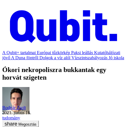
A Qubit+ tartalmai
Európai tűzkörkép
Paksi leállás
Kutatóhálózati
jövő
A Duna föntről
Dolgok a víz alól
Vízszintszabályozás
Jó iskola
Ókori nekropoliszra bukkantak egy
horvát szigeten
Bodnár Zsolt
2021. június 16.
tudomány
Megosztás