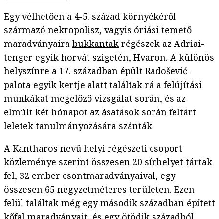
Egy vélhetően a 4-5. század környékéről
származó nekropolisz, vagyis óriási temető
maradványaira
bukkantak
régészek az Adriai-
tenger egyik horvát szigetén, Hvaron. A különös
helyszínre a 17. században épült Radošević-
palota egyik kertje alatt találtak rá a felújítási
munkákat megelőző vizsgálat során, és az
elmúlt két hónapot az ásatások során feltárt
leletek tanulmányozására szánták.
A Kantharos nevű helyi régészeti csoport
közleménye szerint összesen 20 sírhelyet tártak
fel, 32 ember csontmaradványaival, egy
összesen 65 négyzetméteres területen. Ezen
felül találtak még egy második században épített
kőfal maradványait, és egy ötödik századból