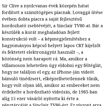
Sir Clive a nyolcvanas évek közepén hátat
fordított a számítógépes piacnak. Lovaggá ütése
évében dobta piacra a saját fejlesztésű
hordozható zsebtévéjét, a Sinclair TV80-at. Bár a
készülék a korát meghaladóan fejlett
konstrukció volt – a képmegjelenítéshez a
hagyományos képcső helyett lapos CRT kijelzőt
és fektetett elektronágyút használt –, a
közönség nem harapott rá. Ma, amikor a
villamoson lehetetlen úgy eldobni egy féltéglát,
hogy ne találjon el egy, az iPhone-ján videót
bámuló tinédzsert, elképzelhetetlennek tűnik,
hogy volt olyan idő, amikor az embereket nem
érdekelte a hordozható videózás, de 1983-ban
alig 15 ezer vásárló nyitotta ki érte a
pénztárcáját a Sinclair TV80-ért. Ez viszont arra