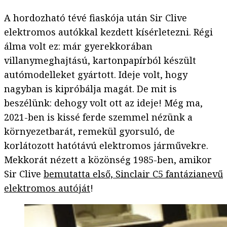
A hordozható tévé fiaskója után Sir Clive
elektromos autókkal kezdett kísérletezni. Régi
álma volt ez: már gyerekkorában
villanymeghajtású, kartonpapírból készült
autómodelleket gyártott. Ideje volt, hogy
nagyban is kipróbálja magát. De mit is
beszélünk: dehogy volt ott az ideje! Még ma,
2021-ben is kissé ferde szemmel nézünk a
környezetbarát, remekül gyorsuló, de
korlátozott hatótávú elektromos járművekre.
Mekkorát nézett a közönség 1985-ben, amikor
Sir Clive
bemutatta első, Sinclair C5 fantázianevű
elektromos autóját
!