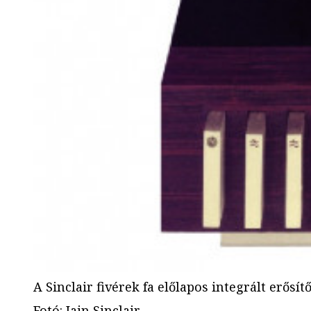
A Sinclair fivérek fa előlapos integrált erősítő
Fotó
:
Iain Sinclair