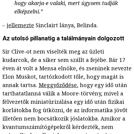
hogy akarja-e valaki, mert úgysem tudják
elképzelni.”
–
jellemezte
Sinclairt lánya, Belinda.
Az utolsó pillanatig a találmányain dolgozott
Sir Clive-ot nem viselték meg az üzleti
kudarcok, de a siker sem szállt a fejébe. Bár 17
éven át volt a Mensa elnöke, és zseninek nevezte
Elon Muskot, tartózkodott tőle, hogy magát is
annak tartsa.
Meggyőződése
, hogy egy idő után
tarthatatlanná válik a Moore-törvény, mivel a
félvezetők miniatürizálása egy idő után fizikai
korlátokba fog ütközni, de az informatika jövőt
illetően nem bocsátkozik jóslatokba. Amikor a
kvantumszámítógépekről kérdezték, nem