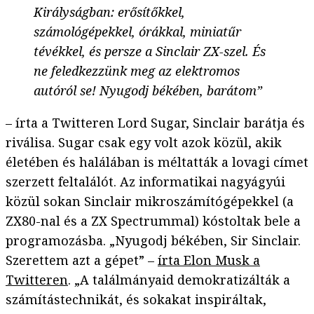
Királyságban: erősítőkkel,
számológépekkel, órákkal, miniatűr
tévékkel, és persze a Sinclair ZX-szel. És
ne feledkezzünk meg az elektromos
autóról se! Nyugodj békében, barátom”
– írta a Twitteren Lord Sugar, Sinclair barátja és
riválisa. Sugar csak egy volt azok közül, akik
életében és halálában is méltatták a lovagi címet
szerzett feltalálót. Az informatikai nagyágyúi
közül sokan Sinclair mikroszámítógépekkel (a
ZX80-nal és a ZX Spectrummal) kóstoltak bele a
programozásba. „Nyugodj békében, Sir Sinclair.
Szerettem azt a gépet” –
írta Elon Musk a
Twitteren
. „A találmányaid demokratizálták a
számítástechnikát, és sokakat inspiráltak,