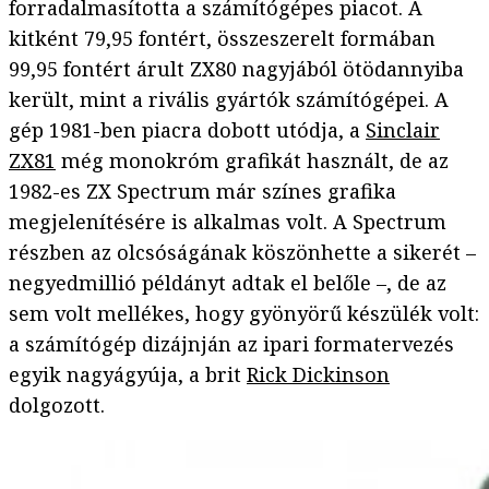
forradalmasította a számítógépes piacot. A
kitként 79,95 fontért, összeszerelt formában
99,95 fontért árult ZX80 nagyjából ötödannyiba
került, mint a rivális gyártók számítógépei. A
gép 1981-ben piacra dobott utódja, a
Sinclair
ZX81
még monokróm grafikát használt, de az
1982-es ZX Spectrum már színes grafika
megjelenítésére is alkalmas volt. A Spectrum
részben az olcsóságának köszönhette a sikerét –
negyedmillió példányt adtak el belőle –, de az
sem volt mellékes, hogy gyönyörű készülék volt:
a számítógép dizájnján az ipari formatervezés
egyik nagyágyúja, a brit
Rick Dickinson
dolgozott.