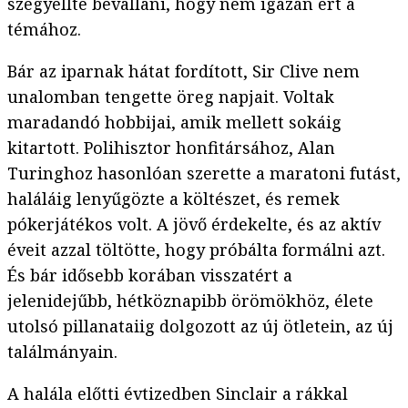
szégyellte bevallani, hogy nem igazán ért a
témához.
Bár az iparnak hátat fordított, Sir Clive nem
unalomban tengette öreg napjait. Voltak
maradandó hobbijai, amik mellett sokáig
kitartott. Polihisztor honfitársához, Alan
Turinghoz hasonlóan szerette a maratoni futást,
haláláig lenyűgözte a költészet, és remek
pókerjátékos volt. A jövő érdekelte, és az aktív
éveit azzal töltötte, hogy próbálta formálni azt.
És bár idősebb korában visszatért a
jelenidejűbb, hétköznapibb örömökhöz, élete
utolsó pillanataiig dolgozott az új ötletein, az új
találmányain.
A halála előtti évtizedben Sinclair a rákkal