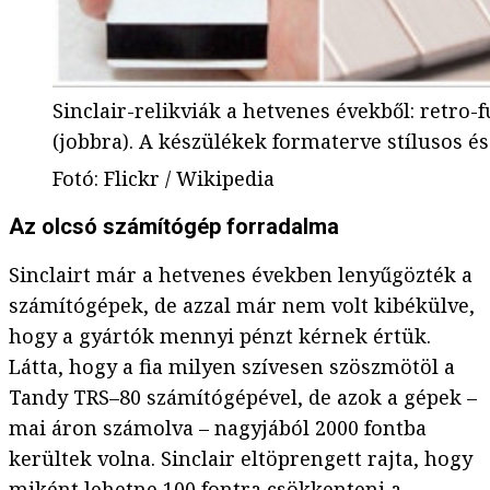
Sinclair-relikviák a hetvenes évekből: retro-
(jobbra). A készülékek formaterve stílusos é
Fotó
:
Flickr / Wikipedia
Az olcsó számítógép forradalma
Sinclairt már a hetvenes években lenyűgözték a
számítógépek, de azzal már nem volt kibékülve,
hogy a gyártók mennyi pénzt kérnek értük.
Látta, hogy a fia milyen szívesen szöszmötöl a
Tandy TRS–80 számítógépével, de azok a gépek –
mai áron számolva – nagyjából 2000 fontba
kerültek volna. Sinclair eltöprengett rajta, hogy
miként lehetne 100 fontra csökkenteni a