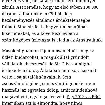
élvezetes volt, de katasztrofális eredménnyel
zárult. Azt remélte, hogy az első évben 100 000
darabot adhatnak el a C5-ből, de a
kezdeményezés általános érdektelenségbe
fulladt. Sinclair fel is hagyott a járműipari
kísérletekkel, és a következő évben a
számítógépes üzletágat is eladta az Amstradnak.
Mások alighanem fájdalmasan élnék meg az
üzleti kudarcokat, a maguk által gründolt
vállalatok elvesztését, de Sir Clive-ot aligha
érdekelte a dolog. Általában nem sok hasznát
vette a saját találmányainak. Sem
zsebszámológépet, sem számítógépeket nem
használt; az egyetlen dolog, amit mindenhová
magával vitt, egy logarléc volt.
Egy 2013-as BBC-
interjúban azt is elmondta
, hogy nincs