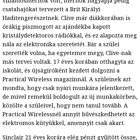
villamosmérnök volt, mérnök nagyapja pedig
csatahajókat tervezett a Brit Királyi
Haditengerészetnek. Clive már diákkorában is
órákig piszmogott az ajándékba kapott
kristálydetektoros rádiókkal, és ez alapozta meg
nála az elektronika szeretetét. Bár a szülei
szerették volna, ha egyetemre megy, Clive-nak
más tervei voltak. 17 éves korában otthagyta az
iskolát, és újságíróként kezdett dolgozni a
Practical Wireless magazinnál. A szüleinek azt
mondta, hogy csak nyári munkára jelentkezett,
de mivel remekül boldogult az új munkakörben,
közölte a szüleivel, hogy nem tanul tovább. A
Practical Wirelessnél annyit bűvészkedhetett az
elektromos kütyükkel, amennyit csak akart.
Sinclair 21 éves korára elég pénzt gyűjtött össze,