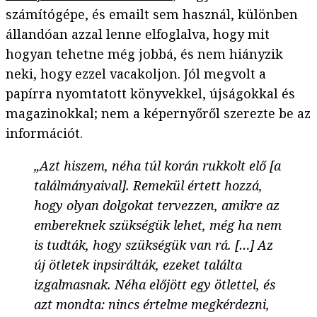
számítógépe, és emailt sem használ, különben
állandóan azzal lenne elfoglalva, hogy mit
hogyan tehetne még jobbá, és nem hiányzik
neki, hogy ezzel vacakoljon. Jól megvolt a
papírra nyomtatott könyvekkel, újságokkal és
magazinokkal; nem a képernyőről szerezte be az
információt.
„Azt hiszem, néha túl korán rukkolt elő [a
találmányaival]. Remekül értett hozzá,
hogy olyan dolgokat tervezzen, amikre az
embereknek szükségük lehet, még ha nem
is tudták, hogy szükségük van rá. […] Az
új ötletek inpsirálták, ezeket találta
izgalmasnak. Néha előjött egy ötlettel, és
azt mondta: nincs értelme megkérdezni,