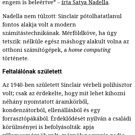
engem is beleértve” –
írta Satya Nadella
.
Nadella nem túlzott: Sinclair pótolhatatlanul
fontos alakja volt a modern
számítástechnikának. Mérföldköve, ha úgy
tetszik: nélküle egész máshogy alakult volna az
otthoni számítógépek, a
home computing
története.
Feltalálónak született
Az 1940-ben született Sinclair vérbeli polihisztor
volt; csak az érdekelte, hogy mit lehet kihozni
néhány nyomtatott áramkörből,
kondenzátorból, ellenállásból és egy
forrasztópákából. Érdeklődését nyilván a családi
körülményei is befolyásolták: apja