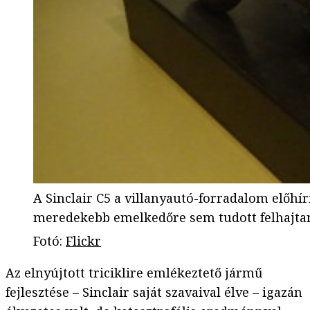
A Sinclair C5 a villanyautó-forradalom előhír
meredekebb emelkedőre sem tudott felhajtani
Fotó
:
Flickr
Az elnyújtott triciklire emlékeztető jármű
fejlesztése – Sinclair saját szavaival élve – igazán