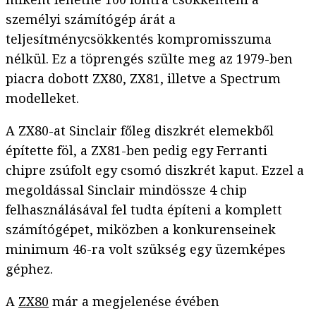
személyi számítógép árát a
teljesítménycsökkentés kompromisszuma
nélkül. Ez a töprengés szülte meg az 1979-ben
piacra dobott ZX80, ZX81, illetve a Spectrum
modelleket.
A ZX80-at Sinclair főleg diszkrét elemekből
építette föl, a ZX81-ben pedig egy Ferranti
chipre zsúfolt egy csomó diszkrét kaput. Ezzel a
megoldással Sinclair mindössze 4 chip
felhasználásával fel tudta építeni a komplett
számítógépet, miközben a konkurenseinek
minimum 46-ra volt szükség egy üzemképes
géphez.
A
ZX80
már a megjelenése évében