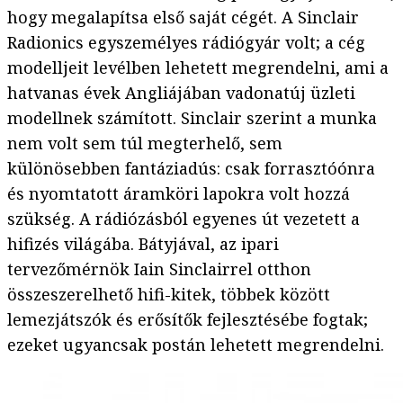
hogy megalapítsa első saját cégét. A Sinclair
Radionics egyszemélyes rádiógyár volt; a cég
modelljeit levélben lehetett megrendelni, ami a
hatvanas évek Angliájában vadonatúj üzleti
modellnek számított. Sinclair szerint a munka
nem volt sem túl megterhelő, sem
különösebben fantáziadús: csak forrasztóónra
és nyomtatott áramköri lapokra volt hozzá
szükség. A rádiózásból egyenes út vezetett a
hifizés világába. Bátyjával, az ipari
tervezőmérnök Iain Sinclairrel otthon
összeszerelhető hifi-kitek, többek között
lemezjátszók és erősítők fejlesztésébe fogtak;
ezeket ugyancsak postán lehetett megrendelni.