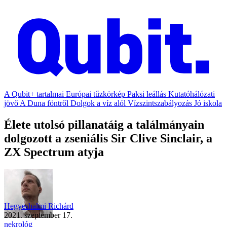
A Qubit+ tartalmai
Európai tűzkörkép
Paksi leállás
Kutatóhálózati
jövő
A Duna föntről
Dolgok a víz alól
Vízszintszabályozás
Jó iskola
Élete utolsó pillanatáig a találmányain
dolgozott a zseniális Sir Clive Sinclair, a
ZX Spectrum atyja
Hegyeshalmi Richárd
2021. szeptember 17.
nekrológ