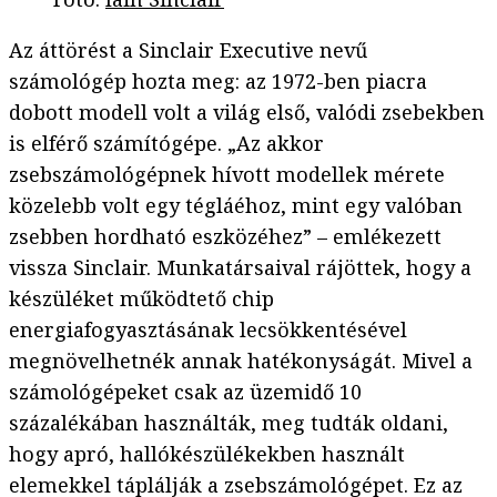
Az áttörést a Sinclair Executive nevű
számológép hozta meg: az 1972-ben piacra
dobott modell volt a világ első, valódi zsebekben
is elférő számítógépe. „Az akkor
zsebszámológépnek hívott modellek mérete
közelebb volt egy tégláéhoz, mint egy valóban
zsebben hordható eszközéhez” – emlékezett
vissza Sinclair. Munkatársaival rájöttek, hogy a
készüléket működtető chip
energiafogyasztásának lecsökkentésével
megnövelhetnék annak hatékonyságát. Mivel a
számológépeket csak az üzemidő 10
százalékában használták, meg tudták oldani,
hogy apró, hallókészülékekben használt
elemekkel táplálják a zsebszámológépet. Ez az