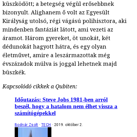
küszködött; a betegség végül erősebbnek
bizonyult. Alighanem ő volt az Egyesült
Királyság utolsó, régi vágású polihisztora, aki
mindenben fantáziát látott, ami vezeti az
áramot. Három gyereket, öt unokát, két
dédunokát hagyott hátra, és egy olyan
életművet, amire a leszármazottak még
évszázadok múlva is joggal lehetnek majd
büszkék.
Kapcsolódó cikkek a Qubiten:
Időutazás: Steve Jobs 1981-ben arról
beszél, hogy a hatalom nem élhet vissza a
számítógépekkel
Bodnár Zsolt
TECH
2019. október 2.