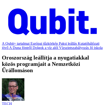
A Qubit+ tartalmai
Európai tűzkörkép
Paksi leállás
Kutatóhálózati
jövő
A Duna föntről
Dolgok a víz alól
Vízszintszabályozás
Jó iskola
Oroszország leállítja a nyugatiakkal
közös programjait a Nemzetközi
Űrállomáson
Vajna Tamás
2022. április 4.
TECH