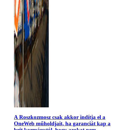
A Roszkozmosz csak akkor indítja el a
OneWeb műholdjait, ha garanciát kap a
brit kormánytól, hogy azokat nem