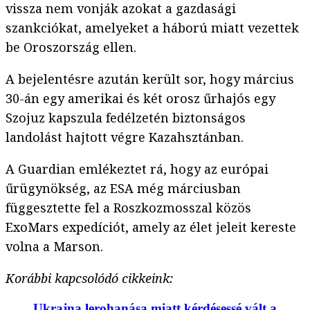
vissza nem vonják azokat a gazdasági
szankciókat, amelyeket a háború miatt vezettek
be Oroszország ellen.
A bejelentésre azután került sor, hogy március
30-án egy amerikai és két orosz űrhajós egy
Szojuz kapszula fedélzetén biztonságos
landolást hajtott végre Kazahsztánban.
A Guardian emlékeztet rá, hogy az európai
űrügynökség, az ESA még márciusban
függesztette fel a Roszkozmosszal közös
ExoMars expedíciót, amely az élet jeleit kereste
volna a Marson.
Korábbi kapcsolódó cikkeink:
Ukrajna lerohanása miatt kérdésessé vált a