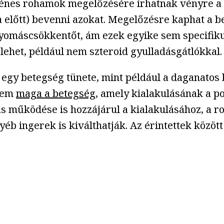
énes rohamok megelőzésére írhatnak vényre a b
sa előtt) bevenni azokat. Megelőzésre kaphat a 
nyomáscsökkentőt, ám ezek egyike sem specifiku
 lehet, például nem szteroid gyulladásgátlókkal.
m egy betegség tünete, mint például a daganato
anem
maga a betegség
, amely kialakulásának a p
bás működése is hozzájárul a kialakulásához, a 
yéb ingerek is kiválthatják. Az érintettek között