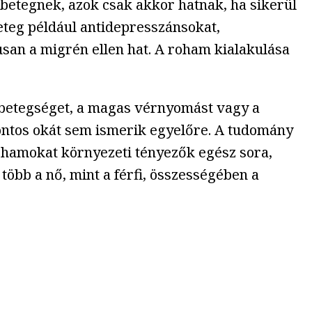
etegnek, azok csak akkor hatnak, ha sikerül
beteg például antidepresszánsokat,
san a migrén ellen hat. A roham kialakulása
s betegséget, a magas vérnyomást vagy a
ontos okát sem ismerik egyelőre. A tudomány
rohamokat környezeti tényezők egész sora,
 több a nő, mint a férfi, összességében a