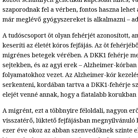
szaporodnak fel a vérben, fontos haszna lehet 
már meglévő gyógyszereket is alkalmazni – ad
A tudóscsoport öt olyan fehérjét azonosított,
keseríti az életét kóros fejfájás. Az öt fehé
migrénes betegek vérében. A DKK1 fehérje meg
sejtekben, és az agyi erek – Alzheimer-kórban
folyamatokhoz vezet. Az Alzheimer-kór kezelés
serkenteni, kordában tartva a DKK1-fehérje sz
elejét venné annak, hogy a fiatalabb korukb
A migrént, ezt a többnyire féloldali, nagyon e
visszatérő, lüktető fejfájásban megnyilvánuló
ezer éve okoz az abban szenvedőknek szinte elv