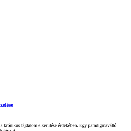
zelése
i, a krónikus fájdalom elkerülése érdekében. Egy paradigmaváltó
dolgozni.