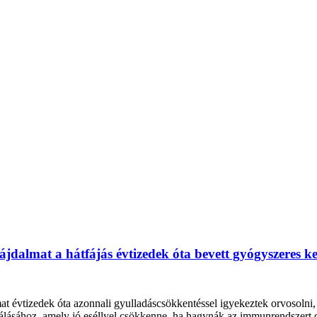
ájdalmat a hátfájás évtizedek óta bevett gyógyszeres ke
lmat évtizedek óta azonnali gyulladáscsökkentéssel igyekeztek orvosoln
 válásához, amely jó eséllyel csökkenne, ha hagynák az immunrendszert 