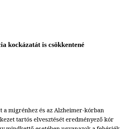
ia kockázatát is csökkentené
at a migrénhez és az Alzheimer-kórban
lékezet tartós elvesztését eredményező kór
ogy mindkettő esetében ugyanazok a fehérjék