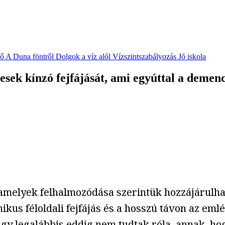
vő
A Duna föntről
Dolgok a víz alól
Vízszintszabályozás
Jó iskola
sek kínzó fejfájását, ami egyúttal a demenc
 amelyek felhalmozódása szerintük hozzájárulh
nikus féloldali fejfájás és a hosszú távon az em
agy legalábbis eddig nem tudtak róla, annak, h