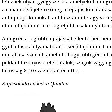
léteznek olyan gyógyszerek, amelyeket a migr
a roham első jeleire (még a fejfájás kialakulá
antiepileptikumokat, antihisztamint vagy vér
után a fájdalmat már legfeljebb csak enyhíteni
A migrén a legtöbb fejfájással ellentétben ne
gyulladásos folyamatokat kísérő fájdalom, h
mai állása szerint, amellett, hogy több gén hi
például bizonyos ételek, italok, szagok vagy eg
lakosság 8-10 százalékát érintheti.
Kapcsolódó cikkek a Qubiten: