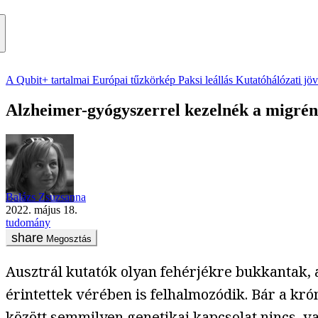
A Qubit+ tartalmai
Európai tűzkörkép
Paksi leállás
Kutatóhálózati jö
Alzheimer-gyógyszerrel kezelnék a migréne
Balázs Zsuzsanna
2022. május 18.
tudomány
Megosztás
Ausztrál kutatók olyan fehérjékre bukkantak,
érintettek vérében is felhalmozódik. Bár a kró
között semmilyen genetikai kapcsolat nincs, v