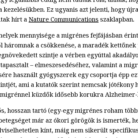
a kezelésükben. Ez ugyanis azt jelenti, hogy újr
tak hírt a
Nature Communications
szaklapban
.
 amelyek mennyisége a migrénes fejfájásban érin
rjéből háromnak a csökkenése, a maradék kettőne
növekedett szintje a vérben egyúttal akadályo
 tapasztalt – elmeszesedéséhez, valamint a migr
ére használt gyógyszerek egy csoportja épp ezt
intjét, ami a kutatók szerint nemcsak jótékony 
an migrénnel küzdők idősebb korukra Alzheimer
rős, hosszan tartó (egy-egy migrénes roham több
 betegséget már az ókori görögök is ismerték, 
iselhetetlen kínt, máig nem sikerült specifiku