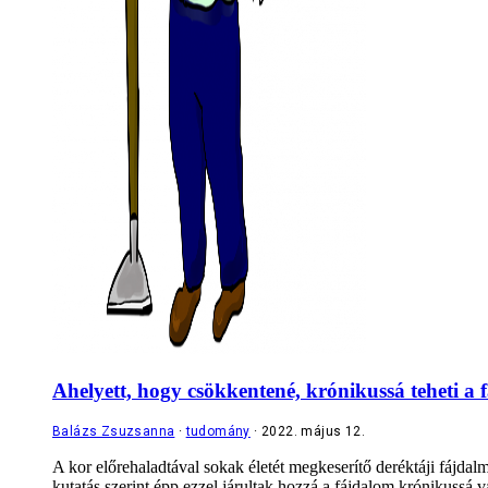
Ahelyett, hogy csökkentené, krónikussá teheti a f
Balázs Zsuzsanna
tudomány
2022. május 12.
A kor előrehaladtával sokak életét megkeserítő deréktáji fájda
kutatás szerint épp ezzel járultak hozzá a fájdalom krónikussá