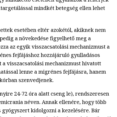
atargetálással mindkét betegség ellen lehet
tettek esetében eltér azokétól, akiknek nem
k pedig a növekedése figyelhető meg a
zza az egyik visszacsatolási mechanizmust a
énes fejfájáshoz hozzájáruló gyulladásos
 a visszacsatolási mechanizmust hivatott
hatással lenne a migrénes fejfájásra, hanem
-kórban szenvedjenek.
nyire 24-72 óra alatt cseng le), rendszeresen
hemicrania néven. Annak ellenére, hogy több
s gyógyszert kidolgozni a kezelésére. Bár