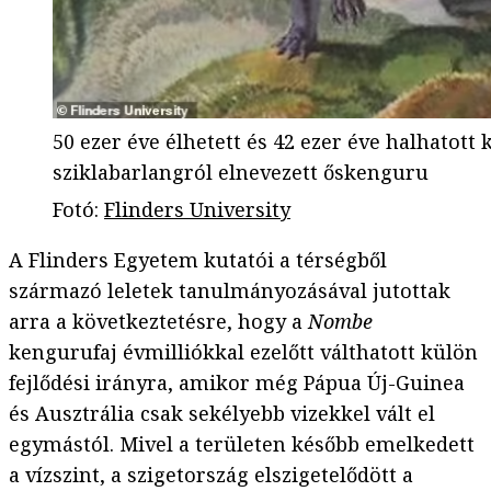
50 ezer éve élhetett és 42 ezer éve halhatott
sziklabarlangról elnevezett őskenguru
Fotó
:
Flinders University
A Flinders Egyetem kutatói a térségből
származó leletek tanulmányozásával jutottak
arra a következtetésre, hogy a
Nombe
kengurufaj évmilliókkal ezelőtt válthatott külön
fejlődési irányra, amikor még Pápua Új-Guinea
és Ausztrália csak sekélyebb vizekkel vált el
egymástól. Mivel a területen később emelkedett
a vízszint, a szigetország elszigetelődött a