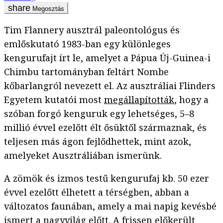
Megosztás
Tim Flannery ausztrál paleontológus és
emlőskutató 1983-ban egy különleges
kengurufajt írt le, amelyet a Pápua Új-Guinea-i
Chimbu tartományban feltárt Nombe
kőbarlangról nevezett el. Az ausztráliai Flinders
Egyetem kutatói most
megállapították
, hogy a
szóban forgó kenguruk egy lehetséges, 5–8
millió évvel ezelőtt élt ősüktől származnak, és
teljesen más ágon fejlődhettek, mint azok,
amelyeket Ausztráliában ismerünk.
A zömök és izmos testű kengurufaj kb. 50 ezer
évvel ezelőtt élhetett a térségben, abban a
változatos faunában, amely a mai napig kevésbé
ismert a nagyvilág előtt. A frissen előkerült