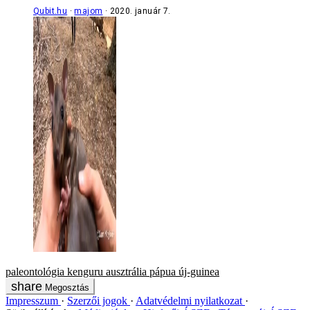
Qubit.hu
majom
2020. január 7.
paleontológia
kenguru
ausztrália
pápua új-guinea
Megosztás
Impresszum
Szerzői jogok
Adatvédelmi nyilatkozat