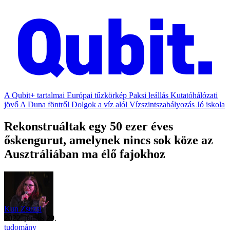
A Qubit+ tartalmai
Európai tűzkörkép
Paksi leállás
Kutatóhálózati
jövő
A Duna föntről
Dolgok a víz alól
Vízszintszabályozás
Jó iskola
Rekonstruáltak egy 50 ezer éves
őskengurut, amelynek nincs sok köze az
Ausztráliában ma élő fajokhoz
Kun Zsuzsi
2022. június 29.
tudomány