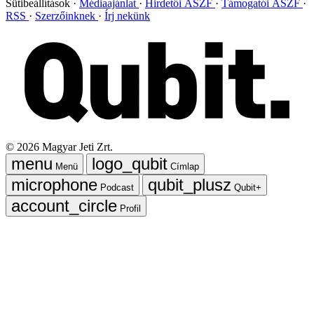
Sütibeállítások
Médiaajánlat
Hirdetői ÁSZF
Támogatói ÁSZF
RSS
Szerzőinknek
Írj nekünk
©
2026
Magyar Jeti Zrt.
Menü
Címlap
Podcast
Qubit+
Profil