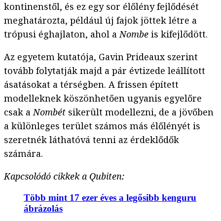
kontinenstől, és ez egy sor élőlény fejlődését
meghatározta, például új fajok jöttek létre a
trópusi éghajlaton, ahol a
Nombe
is kifejlődött.
Az egyetem kutatója, Gavin Prideaux szerint
tovább folytatják majd a pár évtizede leállított
ásatásokat a térségben. A frissen épített
modelleknek köszönhetően ugyanis egyelőre
csak a
Nombét
sikerült modellezni, de a jövőben
a különleges terület számos más élőlényét is
szeretnék láthatóvá tenni az érdeklődők
számára.
Kapcsolódó cikkek a Qubiten:
Több mint 17 ezer éves a legősibb kenguru
ábrázolás