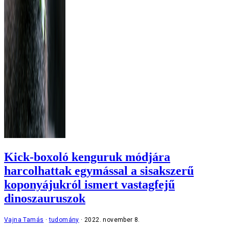
Kick-boxoló kenguruk módjára
harcolhattak egymással a sisakszerű
koponyájukról ismert vastagfejű
dinoszauruszok
Vajna Tamás
tudomány
2022. november 8.