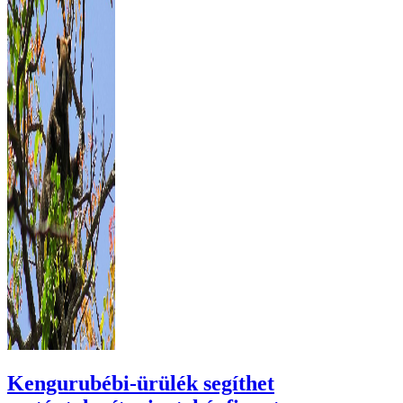
Kengurubébi-ürülék segíthet