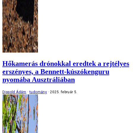
Hőkamerás drónokkal eredtek a rejtélyes
erszényes, a Bennett-kúszókenguru
nyomába Ausztráliában
Dippold Ádám
tudomány
2025. február 5.