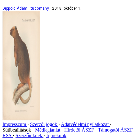
Dippold Ádám
tudomány
2018. október 1.
Impresszum
Szerzői jogok
Adatvédelmi nyilatkozat
Sütibeállítások
Médiaajánlat
Hirdetői ÁSZF
Támogatói ÁSZF
RSS
Szerzőinknek
Írj nekünk