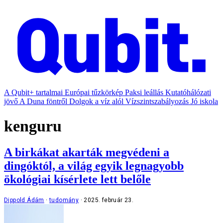
A Qubit+ tartalmai
Európai tűzkörkép
Paksi leállás
Kutatóhálózati
jövő
A Duna föntről
Dolgok a víz alól
Vízszintszabályozás
Jó iskola
kenguru
A birkákat akarták megvédeni a
dingóktól, a világ egyik legnagyobb
ökológiai kísérlete lett belőle
Dippold Ádám
tudomány
2025. február 23.