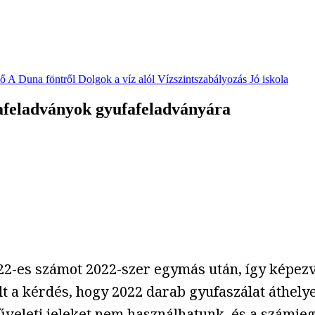
vő
A Duna föntről
Dolgok a víz alól
Vízszintszabályozás
Jó iskola
afeladványok gyufafeladványára
22-es számot 2022-szer egymás után, így képez
olt a kérdés, hogy 2022 darab gyufaszálat áthel
űveleti jeleket nem használhatunk, és a számje