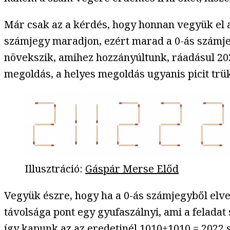
Már csak az a kérdés, hogy honnan vegyük el a
számjegy maradjon, ezért marad a 0-ás számjegy
növekszik, amihez hozzányúltunk, ráadásul 202
megoldás, a helyes megoldás ugyanis picit trü
Illusztráció
:
Gáspár Merse Előd
Vegyük észre, hogy ha a 0-ás számjegyből elve
távolsága pont egy gyufaszálnyi, ami a feladat
így kapunk az az eredetinél 1010+1010 = 2022 