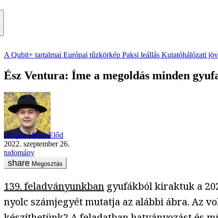
A Qubit+ tartalmai
Európai tűzkörkép
Paksi leállás
Kutatóhálózati jö
Ész Ventura: Íme a megoldás minden gyuf
Gáspár Merse Előd
2022. szeptember 26.
tudomány
Megosztás
139. feladványunkban
gyufákból kiraktuk a 20
nyolc számjegyét mutatja az alábbi ábra. Az v
készíthetünk? A feladatban hatványozást és m