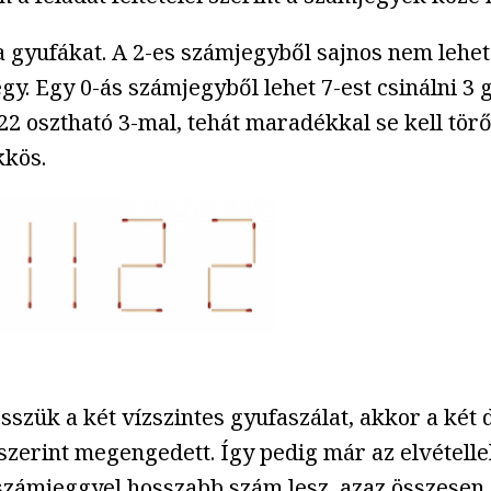
 gyufákat. A 2-es számjegyből sajnos nem lehet
. Egy 0-ás számjegyből lehet 7-est csinálni 3 g
2 osztható 3-mal, tehát maradékkal se kell tö
kkös.
sszük a két vízszintes gyufaszálat, akkor a két
 szerint megengedett. Így pedig már az elvétell
számjeggyel hosszabb szám lesz, azaz összesen 