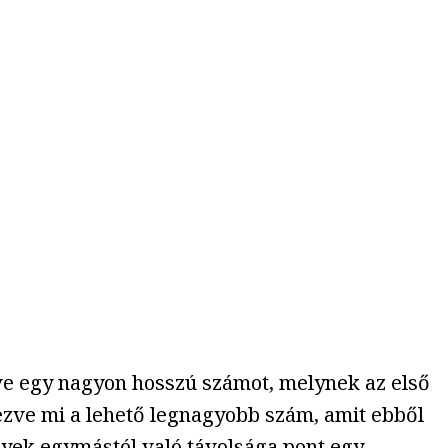
ve egy nagyon hosszú számot, melynek az első
yezve mi a lehető legnagyobb szám, amit ebből
gyek egymástól való távolsága pont egy