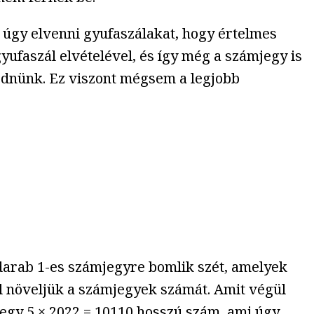
 úgy elvenni gyufaszálakat, hogy értelmes
yufaszál elvételével, és így még a számjegy is
rődnünk. Ez viszont mégsem a legjobb
 darab 1-es számjegyre bomlik szét, amelyek
el növeljük a számjegyek számát. Amit végül
egy 5 × 2022 = 10110 hosszú szám, ami úgy