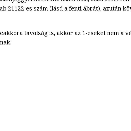
b 21122-es szám (lásd a fenti ábrát), azután k
akkora távolság is, akkor az 1-eseket nem a vé
nak.