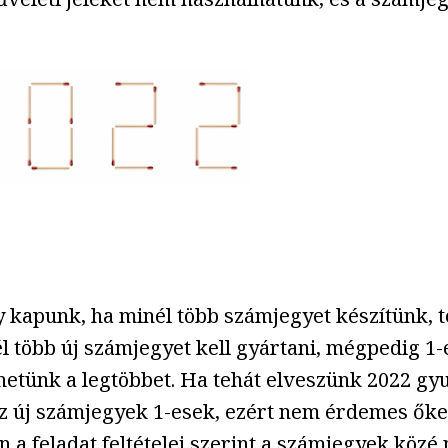
 kapunk, ha minél több számjegyet készítünk, t
 több új számjegyet kell gyártani, mégpedig 1-
hetünk a legtöbbet. Ha tehát elveszünk 2022 gy
z új számjegyek 1-esek, ezért nem érdemes őket
 a feladat feltételei szerint a számjegyek közé