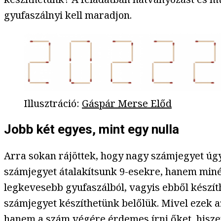
gyufaszálnyi kell maradjon.
Illusztráció
:
Gáspár Merse Előd
Jobb két egyes, mint egy nulla
Arra sokan rájöttek, hogy nagy számjegyet úgy
számjegyet átalakítsunk 9-esekre, hanem minél
legkevesebb gyufaszálból, vagyis ebből készít
számjegyet készíthetünk belőlük. Mivel ezek a
hanem a szám végére érdemes írni őket, hiszen