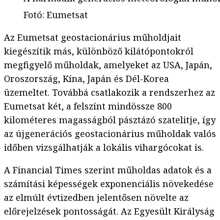
Fotó
:
Eumetsat
Az Eumetsat geostacionárius műholdjait
kiegészítik más, különböző kilátópontokról
megfigyelő műholdak, amelyeket az USA, Japán,
Oroszország, Kína, Japán és Dél-Korea
üzemeltet. Továbbá csatlakozik a rendszerhez az
Eumetsat két, a felszínt mindössze 800
kilométeres magasságból pásztázó szatelitje, így
az újgenerációs geostacionárius műholdak valós
időben vizsgálhatják a lokális vihargócokat is.
A Financial Times szerint műholdas adatok és a
számítási képességek exponenciális növekedése
az elmúlt évtizedben jelentősen növelte az
előrejelzések pontosságát. Az Egyesült Királyság