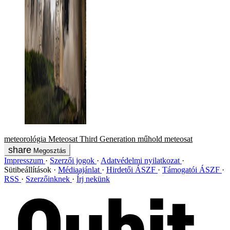
meteorológia
Meteosat Third Generation
műhold
meteosat
Megosztás
Impresszum
Szerzői jogok
Adatvédelmi nyilatkozat
Sütibeállítások
Médiaajánlat
Hirdetői ÁSZF
Támogatói ÁSZF
RSS
Szerzőinknek
Írj nekünk