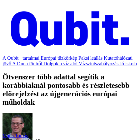
A Qubit+ tartalmai
Európai tűzkörkép
Paksi leállás
Kutatóhálózati
jövő
A Duna föntről
Dolgok a víz alól
Vízszintszabályozás
Jó iskola
Ötvenszer több adattal segítik a
korábbiaknál pontosabb és részletesebb
előrejelzést az újgenerációs európai
műholdak
Vajna Tamás