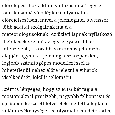
előrelépést hoz a klímaváltozás miatt egyre
kaotikusabbá váló légköri folyamatok
előrejelzésében, mivel a jelenleginél ötvenszer
több adattal szolgálnak majd a
meteorológusoknak. Az üzleti lapnak nyilatkozó
illetékesek szerint az egyre gyakoribb és
intenzívebb, a korábbi szezonális jellemzők
alapján ugyanis a jelenlegi eszközparkkal, a
legjobb számítógépes modellezéssel is
hihetetlenül nehéz előre jelezni a viharok
viselkedését, lokális jellemzőit.
Ezért is lényeges, hogy az MTG két tagja a
mostaniaknál precízebb, nagyobb felbontású és
sűrűbben készített felvételek mellett a légköri
villámtevékenységet is folyamatosan detektálja,