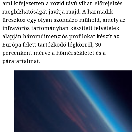
ami kifejezetten a rövid távú vihar-előrejelzés
megbízhatóságát javítja majd. A harmadik
űreszköz egy olyan szondázó műhold, amely az
infravörös tartományban készített felvételek
alapján háromdimenziós profilokat készít az
Európa felett tartózkodó légkörről, 30
percenként mérve a hőmérsékletet és a
páratartalmat.