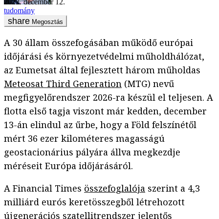
2022. december 12.
tudomány
Megosztás
A 30 állam összefogásában működő európai
időjárási és környezetvédelmi műholdhálózat,
az Eumetsat által fejlesztett három műholdas
Meteosat Third Generation
(MTG) nevű
megfigyelőrendszer 2026-ra készül el teljesen. A
flotta első tagja viszont már kedden, december
13-án elindul az űrbe, hogy a Föld felszínétől
mért 36 ezer kilométeres magasságú
geostacionárius pályára állva megkezdje
méréseit Európa időjárásáról.
A Financial Times
összefoglalója
szerint a 4,3
milliárd eurós keretösszegből létrehozott
újgenerációs szatellitrendszer jelentős