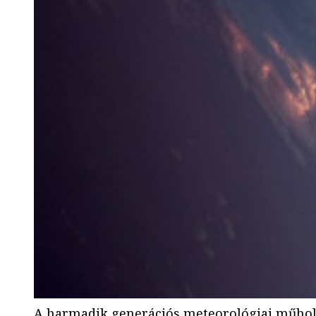
A harmadik generációs meteorológiai műhol