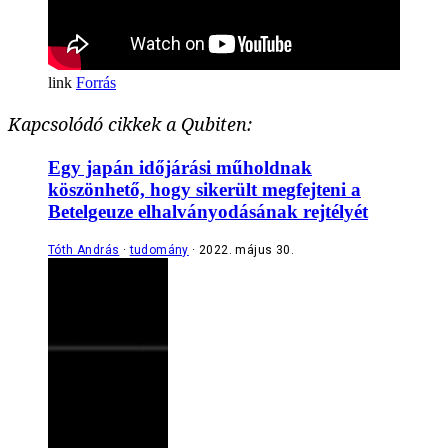
Forrás
Kapcsolódó cikkek a Qubiten:
Egy japán időjárási műholdnak
köszönhető, hogy sikerült megfejteni a
Betelgeuze elhalványodásának rejtélyét
Tóth András
tudomány
2022. május 30.