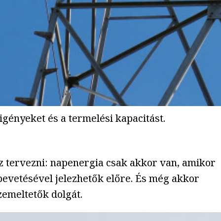
igényeket és a termelési kapacitást.
éz tervezni: napenergia csak akkor van, amikor
k bevetésével jelezhetők előre. És még akkor
zemeltetők dolgát.