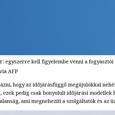
: egyszerre kell figyelembe venni a fogyasztói 
via AFP
ztázni, hogy az időjárásfüggő megújulókkal neh
zél, ezek pedig csak bonyolult időjárási modelle
talanság, ami megnehezíti a szolgáltatók és az ü