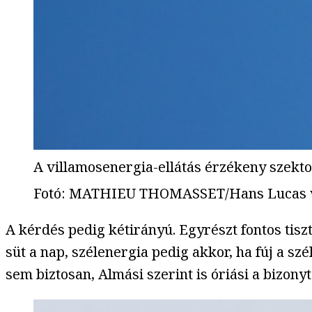
A villamosenergia-ellátás érzékeny szektor
Fotó
:
MATHIEU THOMASSET/Hans Lucas 
A kérdés pedig kétirányú. Egyrészt fontos tis
süt a nap, szélenergia pedig akkor, ha fúj a s
sem biztosan, Almási szerint is óriási a bizony