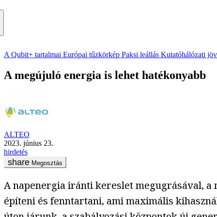
A Qubit+ tartalmai
Európai tűzkörkép
Paksi leállás
Kutatóhálózati jö
A megújuló energia is lehet hatékonyabb
ALTEO
2023. június 23.
hirdetés
Megosztás
A napenergia iránti kereslet megugrásával, a 
építeni és fenntartani, ami maximális kihaszná
úton járunk, a szabályozási központok új gene