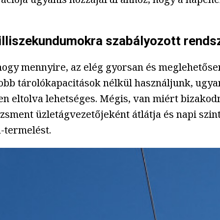
milliszekundumokra szabályozott rend
ogy mennyire, az elég gyorsan és meglehetősen 
obb tárolókapacitások nélkül használjunk, ugy
n eltolva lehetséges. Mégis, van miért bizakodn
ent üzletágvezetőjeként átlátja és napi szinte
-termelést.