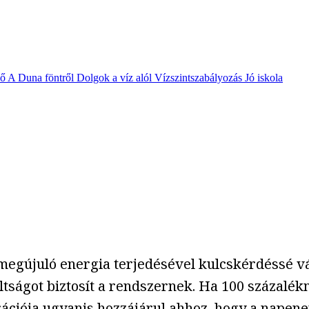
vő
A Duna föntről
Dolgok a víz alól
Vízszintszabályozás
Jó iskola
megújuló energia terjedésével kulcskérdéssé vál
ltságot biztosít a rendszernek. Ha 100 százalékn
rációja ugyanis hozzájárul ahhoz, hogy a napene