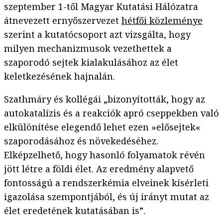
szeptember 1-től Magyar Kutatási Hálózatra
átnevezett ernyőszervezet
hétfői közleménye
szerint a kutatócsoport azt vizsgálta, hogy
milyen mechanizmusok vezethettek a
szaporodó sejtek kialakulásához az élet
keletkezésének hajnalán.
Szathmáry és kollégái „bizonyították, hogy az
autokatalízis és a reakciók apró cseppekben való
elkülönítése elegendő lehet ezen »elősejtek«
szaporodásához és növekedéséhez.
Elképzelhető, hogy hasonló folyamatok révén
jött létre a földi élet. Az eredmény alapvető
fontosságú a rendszerkémia elveinek kísérleti
igazolása szempontjából, és új irányt mutat az
élet eredetének kutatásában is”.