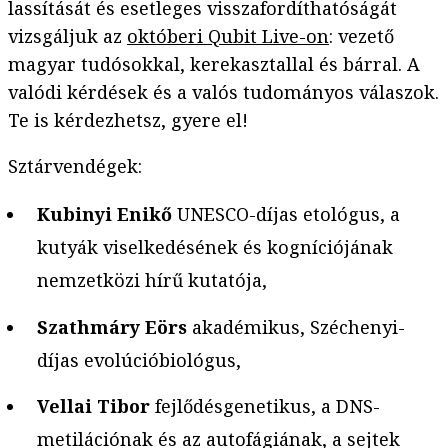
lassítását és esetleges visszafordíthatóságát
vizsgáljuk az
októberi Qubit Live-on
: vezető
magyar tudósokkal, kerekasztallal és bárral. A
valódi kérdések és a valós tudományos válaszok.
Te is kérdezhetsz, gyere el!
Sztárvendégek:
Kubinyi Enikő
UNESCO-díjas etológus, a
kutyák viselkedésének és kogníciójának
nemzetközi hírű kutatója,
Szathmáry Eörs
akadémikus, Széchenyi-
díjas evolúcióbiológus,
Vellai Tibor
fejlődésgenetikus, a DNS-
metilációnak és az autofágiának, a sejtek