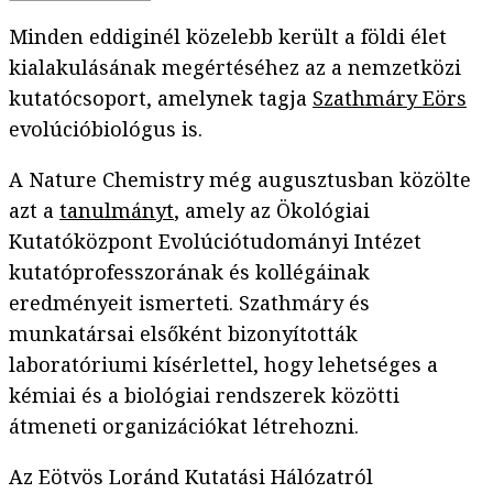
Minden eddiginél közelebb került a földi élet
kialakulásának megértéséhez az a nemzetközi
kutatócsoport, amelynek tagja
Szathmáry Eörs
evolúcióbiológus is.
A Nature Chemistry még augusztusban közölte
azt a
tanulmányt
, amely az Ökológiai
Kutatóközpont Evolúciótudományi Intézet
kutatóprofesszorának és kollégáinak
eredményeit ismerteti. Szathmáry és
munkatársai elsőként bizonyították
laboratóriumi kísérlettel, hogy lehetséges a
kémiai és a biológiai rendszerek közötti
átmeneti organizációkat létrehozni.
Az Eötvös Loránd Kutatási Hálózatról