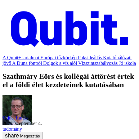
A Qubit+ tartalmai
Európai tűzkörkép
Paksi leállás
Kutatóhálózati
jövő
A Duna föntről
Dolgok a víz alól
Vízszintszabályozás
Jó iskola
Szathmáry Eörs és kollégái áttörést értek
el a földi élet kezdeteinek kutatásában
Vajna Tamás
2023. szeptember 4.
tudomány
Megosztás