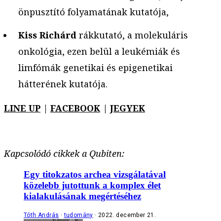
önpusztító folyamatának kutatója,
Kiss Richárd
rákkutató, a molekuláris
onkológia, ezen belül a leukémiák és
limfómák genetikai és epigenetikai
hátterének kutatója.
LINE UP
|
FACEBOOK
|
JEGYEK
Kapcsolódó cikkek a Qubiten:
Egy titokzatos archea vizsgálatával
közelebb jutottunk a komplex élet
kialakulásának megértéséhez
Tóth András
tudomány
2022. december 21.