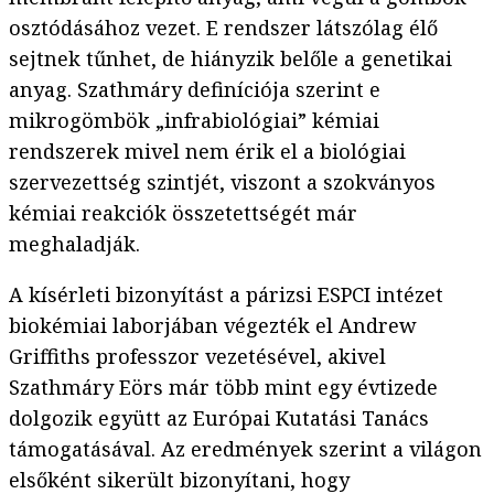
osztódásához vezet. E rendszer látszólag élő
sejtnek tűnhet, de hiányzik belőle a genetikai
anyag. Szathmáry definíciója szerint e
mikrogömbök „infrabiológiai” kémiai
rendszerek mivel nem érik el a biológiai
szervezettség szintjét, viszont a szokványos
kémiai reakciók összetettségét már
meghaladják.
A kísérleti bizonyítást a párizsi ESPCI intézet
biokémiai laborjában végezték el Andrew
Griffiths professzor vezetésével, akivel
Szathmáry Eörs már több mint egy évtizede
dolgozik együtt az Európai Kutatási Tanács
támogatásával. Az eredmények szerint a világon
elsőként sikerült bizonyítani, hogy