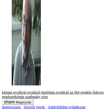
kémiai evolúció
evolúció
biológiai evolúció
az élet eredete
ősleves
rendszerkémia
szathmáry eörs
Megosztás
Impresszum
Szerzői jogok
Adatvédelmi nyilatkozat