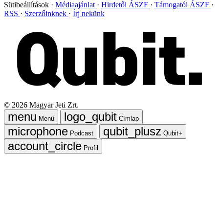
Sütibeállítások
Médiaajánlat
Hirdetői ÁSZF
Támogatói ÁSZF
RSS
Szerzőinknek
Írj nekünk
©
2026
Magyar Jeti Zrt.
Menü
Címlap
Podcast
Qubit+
Profil