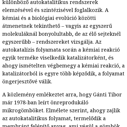
különböző autokatalitikus rendszerek
elemzésével és szintézisével foglalkozik. A
kémiai és a biológiai evolúció közötti
átmenetnek tekinthető – vagyis az egyszerű
molekuláknál bonyolultabb, de az élő sejteknél
egyszerűbb – rendszereket vizsgálja. Az
autokatalízis folyamata során a kémiai reakció
egyik terméke viselkedik katalizátorként, és
ahogy ismételten végbemegy a kémiai reakció, a
katalizátorból is egyre több képződik, a folyamat
öngerjesztővé válik.
A közlemény emlékeztet arra, hogy Gánti Tibor
már 1978-ban leírt önreprodukáló
mikrogömböket. Elmélete szerint, ahogy zajlik
az autokatalitikus folyamat, termelődik a
membránt felépítő anyag, ami végül a gömbök