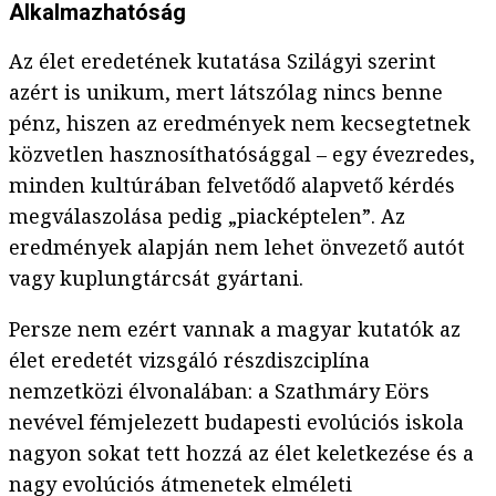
Alkalmazhatóság
Az élet eredetének kutatása Szilágyi szerint
azért is unikum, mert látszólag nincs benne
pénz, hiszen az eredmények nem kecsegtetnek
közvetlen hasznosíthatósággal – egy évezredes,
minden kultúrában felvetődő alapvető kérdés
megválaszolása pedig „piacképtelen”. Az
eredmények alapján nem lehet önvezető autót
vagy kuplungtárcsát gyártani.
Persze nem ezért vannak a magyar kutatók az
élet eredetét vizsgáló részdiszciplína
nemzetközi élvonalában: a Szathmáry Eörs
nevével fémjelezett budapesti evolúciós iskola
nagyon sokat tett hozzá az élet keletkezése és a
nagy evolúciós átmenetek elméleti