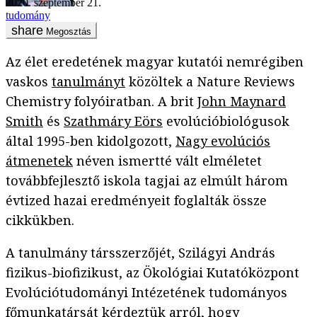
2020. szeptember 21.
tudomány
Megosztás
Az élet eredetének magyar kutatói nemrégiben
vaskos
tanulmányt
közöltek a Nature Reviews
Chemistry folyóiratban. A brit
John Maynard
Smith
és
Szathmáry Eörs
evolúcióbiológusok
által 1995-ben kidolgozott,
Nagy evolúciós
átmenetek
néven ismertté vált elméletet
továbbfejlesztő iskola tagjai az elmúlt három
évtized hazai eredményeit foglalták össze
cikkükben.
A tanulmány társszerzőjét, Szilágyi András
fizikus-biofizikust, az Ökológiai Kutatóközpont
Evolúciótudományi Intézetének tudományos
főmunkatársát kérdeztük arról, hogy