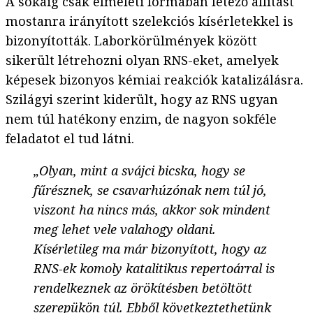
A sokáig csak elméleti formában létező állítást
mostanra irányított szelekciós kísérletekkel is
bizonyították. Laborkörülmények között
sikerült létrehozni olyan RNS-eket, amelyek
képesek bizonyos kémiai reakciók katalizálásra.
Szilágyi szerint kiderült, hogy az RNS ugyan
nem túl hatékony enzim, de nagyon sokféle
feladatot el tud látni.
„Olyan, mint a svájci bicska, hogy se
fűrésznek, se csavarhúzónak nem túl jó,
viszont ha nincs más, akkor sok mindent
meg lehet vele valahogy oldani.
Kísérletileg ma már bizonyított, hogy az
RNS-ek komoly katalitikus repertoárral is
rendelkeznek az örökítésben betöltött
szerepükön túl. Ebből következtethetünk