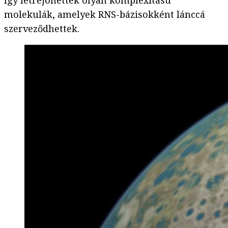
így létrejöhettek olyan komplexitású
molekulák, amelyek RNS-bázisokként lánccá
szerveződhettek.