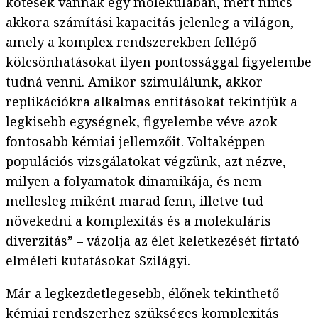
kötések vannak egy molekulában, mert nincs
akkora számítási kapacitás jelenleg a világon,
amely a komplex rendszerekben fellépő
kölcsönhatásokat ilyen pontossággal figyelembe
tudná venni. Amikor szimulálunk, akkor
replikációkra alkalmas entitásokat tekintjük a
legkisebb egységnek, figyelembe véve azok
fontosabb kémiai jellemzőit. Voltaképpen
populációs vizsgálatokat végzünk, azt nézve,
milyen a folyamatok dinamikája, és nem
mellesleg miként marad fenn, illetve tud
növekedni a komplexitás és a molekuláris
diverzitás” – vázolja az élet keletkezését firtató
elméleti kutatásokat Szilágyi.
Már a legkezdetlegesebb, élőnek tekinthető
kémiai rendszerhez szükséges komplexitás