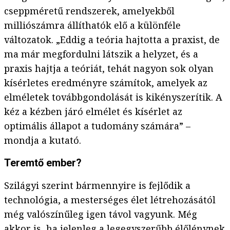
cseppméretű rendszerek, amelyekből
milliószámra állíthatók elő a különféle
változatok. „Eddig a teória hajtotta a praxist, de
ma már megfordulni látszik a helyzet, és a
praxis hajtja a teóriát, tehát nagyon sok olyan
kísérletes eredményre számítok, amelyek az
elméletek továbbgondolását is kikényszerítik. A
kéz a kézben járó elmélet és kísérlet az
optimális állapot a tudomány számára” –
mondja a kutató.
Teremtő ember?
Szilágyi szerint bármennyire is fejlődik a
technológia, a mesterséges élet létrehozásától
még valószínűleg igen távol vagyunk. Még
akkor is, ha jelenleg a legegyszerűbb élőlénynek