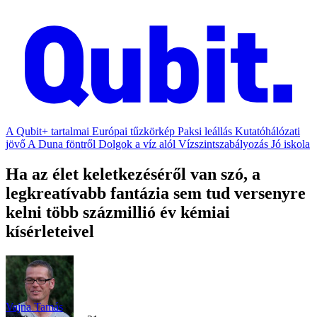
A Qubit+ tartalmai
Európai tűzkörkép
Paksi leállás
Kutatóhálózati
jövő
A Duna föntről
Dolgok a víz alól
Vízszintszabályozás
Jó iskola
Ha az élet keletkezéséről van szó, a
legkreatívabb fantázia sem tud versenyre
kelni több százmillió év kémiai
kísérleteivel
Vajna Tamás