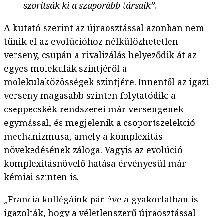
szorítsák ki a szaporább társaik”.
A kutató szerint az újraosztással azonban nem
tűnik el az evolúcióhoz nélkülözhetetlen
verseny, csupán a rivalizálás helyeződik át az
egyes molekulák szintjéről a
molekulaközösségek szintjére. Innentől az igazi
verseny magasabb szinten folytatódik: a
cseppecskék rendszerei már versengenek
egymással, és megjelenik a csoportszelekció
mechanizmusa, amely a komplexitás
növekedésének záloga. Vagyis az evolúció
komplexitásnövelő hatása érvényesül már
kémiai szinten is.
„Francia kollégáink pár éve a
gyakorlatban is
igazolták
, hogy a véletlenszerű újraosztással