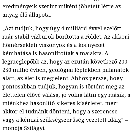
eredményeik szerint miként jöhetett létre az
anyag élő állapota.
„Azt tudjuk, hogy úgy 4 milliárd évvel ezelőtt
már stabil vízburok borította a Földet. Az akkori
hőmérsékleti viszonyok és a környezet
kémhatása is hasonlítottak a maiakra. A
legmeglepőbb az, hogy az ezután következő 200-
250 millió évben, geológiai léptékben pillanatok
alatt, az élet is megjelent. Ahhoz persze, hogy
pontosabban tudjuk, hogyan is történt meg az
élettelen élővé válása, jó volna látni egy másik, a
miénkhez hasonlító sikeres kísérletet, mert
akkor el tudnánk dönteni, hogy a szerencse
vagy a kémiai szükségszerűség vezetett idáig” –
mondja Szilágyi.