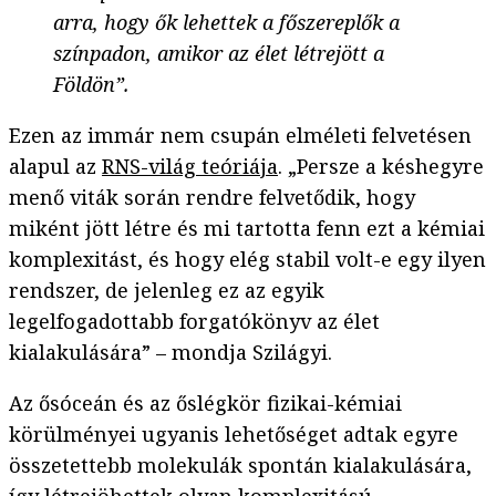
arra, hogy ők lehettek a főszereplők a
színpadon, amikor az élet létrejött a
Földön”.
Ezen az immár nem csupán elméleti felvetésen
alapul az
RNS-világ teóriája
. „Persze a késhegyre
menő viták során rendre felvetődik, hogy
miként jött létre és mi tartotta fenn ezt a kémiai
komplexitást, és hogy elég stabil volt-e egy ilyen
rendszer, de jelenleg ez az egyik
legelfogadottabb forgatókönyv az élet
kialakulására” – mondja Szilágyi.
Az ősóceán és az őslégkör fizikai-kémiai
körülményei ugyanis lehetőséget adtak egyre
összetettebb molekulák spontán kialakulására,