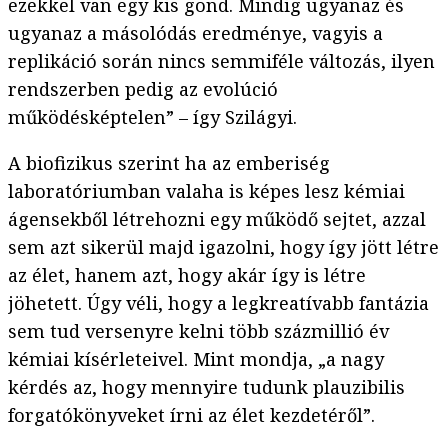
ezekkel van egy kis gond. Mindig ugyanaz és
ugyanaz a másolódás eredménye, vagyis a
replikáció során nincs semmiféle változás, ilyen
rendszerben pedig az evolúció
működésképtelen” – így Szilágyi.
A biofizikus szerint ha az emberiség
laboratóriumban valaha is képes lesz kémiai
ágensekből létrehozni egy működő sejtet, azzal
sem azt sikerül majd igazolni, hogy így jött létre
az élet, hanem azt, hogy akár így is létre
jöhetett. Úgy véli, hogy a legkreatívabb fantázia
sem tud versenyre kelni több százmillió év
kémiai kísérleteivel. Mint mondja, „a nagy
kérdés az, hogy mennyire tudunk plauzibilis
forgatókönyveket írni az élet kezdetéről”.