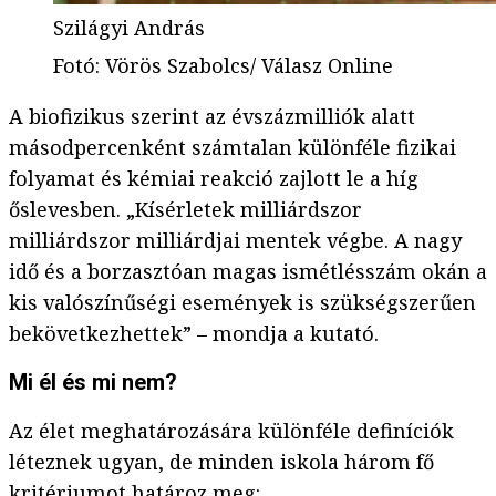
Szilágyi András
Fotó
:
Vörös Szabolcs/ Válasz Online
A biofizikus szerint az évszázmilliók alatt
másodpercenként számtalan különféle fizikai
folyamat és kémiai reakció zajlott le a híg
őslevesben. „Kísérletek milliárdszor
milliárdszor milliárdjai mentek végbe. A nagy
idő és a borzasztóan magas ismétlésszám okán a
kis valószínűségi események is szükségszerűen
bekövetkezhettek” – mondja a kutató.
Mi él és mi nem?
Az élet meghatározására különféle definíciók
léteznek ugyan, de minden iskola három fő
kritériumot határoz meg: