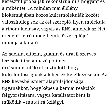
keresztül próbálják rekonstruálni a hogyant és
a mikéntet. „A minden mai élőlény
biokémiájában közös kulcsmolekulák között
valószínűleg sok az ősi szereplő. Ilyen molekula
a
ribonukleinsav
, vagyis az RNS, amelyik az élet
eredetét leíró modelljeink főszereplője” –
mondja a kutató.
Az adenin, citozin, guanin és uracil szerves
bázisokat tartalmazó polimer
óriásmulekulákról köztudott, hogy
kulcsfontosságúak a fehérjék keletkezésekor. Az
RNS kevésbé ismert alaptulajdonsága
ugyanakkor, hogy képes a kémiai reakciók
felgyorsítására, vagyis katalizátorként is
működik – mutat rá Szilágyi.