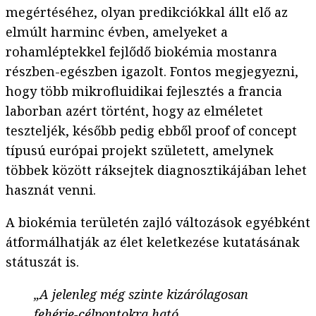
megértéséhez, olyan predikciókkal állt elő az
elmúlt harminc évben, amelyeket a
rohamléptekkel fejlődő biokémia mostanra
részben-egészben igazolt. Fontos megjegyezni,
hogy több mikrofluidikai fejlesztés a francia
laborban azért történt, hogy az elméletet
teszteljék, később pedig ebből proof of concept
típusú európai projekt született, amelynek
többek között ráksejtek diagnosztikájában lehet
hasznát venni.
A biokémia területén zajló változások egyébként
átformálhatják az élet keletkezése kutatásának
státuszát is.
„A jelenleg még szinte kizárólagosan
fehérje-célpontokra ható