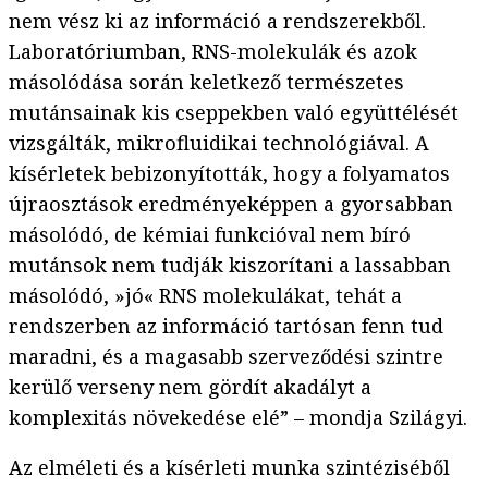
nem vész ki az információ a rendszerekből.
Laboratóriumban, RNS-molekulák és azok
másolódása során keletkező természetes
mutánsainak kis cseppekben való együttélését
vizsgálták, mikrofluidikai technológiával. A
kísérletek bebizonyították, hogy a folyamatos
újraosztások eredményeképpen a gyorsabban
másolódó, de kémiai funkcióval nem bíró
mutánsok nem tudják kiszorítani a lassabban
másolódó, »jó« RNS molekulákat, tehát a
rendszerben az információ tartósan fenn tud
maradni, és a magasabb szerveződési szintre
kerülő verseny nem gördít akadályt a
komplexitás növekedése elé” – mondja Szilágyi.
Az elméleti és a kísérleti munka szintéziséből