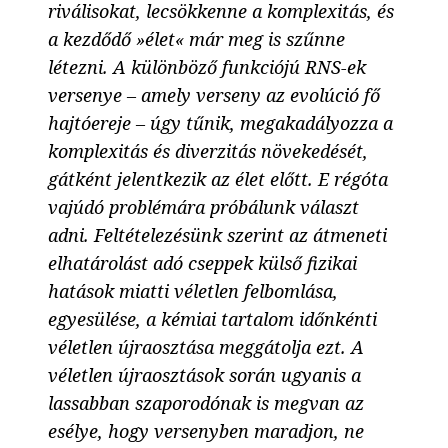
riválisokat, lecsökkenne a komplexitás, és
a kezdődő »élet« már meg is szűnne
létezni. A különböző funkciójú RNS-ek
versenye – amely verseny az evolúció fő
hajtóereje – úgy tűnik, megakadályozza a
komplexitás és diverzitás növekedését,
gátként jelentkezik az élet előtt. E régóta
vajúdó problémára próbálunk választ
adni. Feltételezésünk szerint az átmeneti
elhatárolást adó cseppek külső fizikai
hatások miatti véletlen felbomlása,
egyesülése, a kémiai tartalom időnkénti
véletlen újraosztása meggátolja ezt. A
véletlen újraosztások során ugyanis a
lassabban szaporodónak is megvan az
esélye, hogy versenyben maradjon, ne