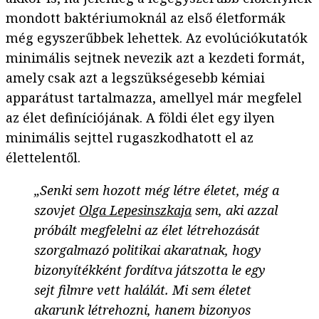
mondott baktériumoknál az első életformák
még egyszerűbbek lehettek. Az evolúciókutatók
minimális sejtnek nevezik azt a kezdeti formát,
amely csak azt a legszükségesebb kémiai
apparátust tartalmazza, amellyel már megfelel
az élet definíciójának. A földi élet egy ilyen
minimális sejttel rugaszkodhatott el az
élettelentől.
„Senki sem hozott még létre életet, még a
szovjet
Olga Lepesinszkaja
sem, aki azzal
próbált megfelelni az élet létrehozását
szorgalmazó politikai akaratnak, hogy
bizonyítékként fordítva játszotta le egy
sejt filmre vett halálát. Mi sem életet
akarunk létrehozni, hanem bizonyos