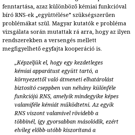
fenntartása, azaz különböző kémiai funkcióval
bíró RNS-ek „együttélése” szükségszerűen
problémákat szül. Magyar kutatók e probléma
vizsgálata során mutattak rá arra, hogy az ilyen
rendszerekben a versengés mellett
megfigyelhető egyfajta kooperáció is.
„Képzeljük el, hogy egy kezdetleges
kémiai apparátust együtt tartó, a
környezettől való átmeneti elhatárolást
biztosító cseppben van néhány különféle
funkciójú RNS, amelyik mindegyike képes
valamiféle kémiát működtetni. Az egyik
RNS viszont valamivel rövidebb a
többinél, így gyorsabban másolódik, ezért
elvileg előbb-utóbb kiszorítaná a