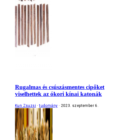
Rugalmas és csúszásmentes cipőket
viselhettek az ókori kínai katonák
Kun Zsuzsi
tudomány
2023. szeptember 6.