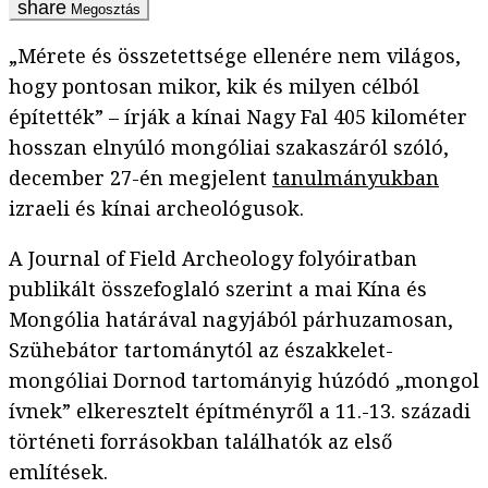
Megosztás
„Mérete és összetettsége ellenére nem világos,
hogy pontosan mikor, kik és milyen célból
építették” – írják a kínai Nagy Fal 405 kilométer
hosszan elnyúló mongóliai szakaszáról szóló,
december 27-én megjelent
tanulmányukban
izraeli és kínai archeológusok.
A Journal of Field Archeology folyóiratban
publikált összefoglaló szerint a mai Kína és
Mongólia határával nagyjából párhuzamosan,
Szühebátor tartománytól az északkelet-
mongóliai Dornod tartományig húzódó „mongol
ívnek” elkeresztelt építményről a 11.-13. századi
történeti forrásokban találhatók az első
említések.