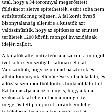
utal, hogy a 34 toronnyal megerősített
földsáncot sietve építethették, ezért soha nem
erősítették meg teljesen. A fal korát övező
bizonytalanság ellenére a kutatók azt
valószínűsítik, hogy az építkezés az érintett
területek 1200 körüli mongol inváziójának
idején zajlott.
A kutatók alternatív teóriája szerint a mongol
ívet soha sem szolgált katonai célokat.
Valószínűbb, hogy az nomád pásztorok és
állatállományaik ellenőrzése volt a feladata, és
adózási szempontból fontos funkciót látott el.
Ezt támasztja alá az a tény is, hogy a kínai
szakaszokkal ellentétben a mongol ív
megerősített pontjairól korántsem lehet
tökéletesen belátni a környező tájat. A