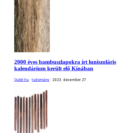
2000 éves bambuszlapokra írt luniszoláris
kalendárium került elő Kínában
Qubit.hu
tudomány
2023. december 27.