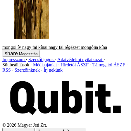
mongol ív
nagy fal
kínai nagy fal
régészet
mongólia
kína
Megosztás
Impresszum
Szerzői jogok
Adatvédelmi nyilatkozat
Sütibeállítások
Médiaajánlat
Hirdetői ÁSZF
Támogatói ÁSZF
RSS
Szerzőinknek
Írj nekünk
©
2026
Magyar Jeti Zrt.