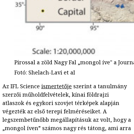
Pirossal a zöld Nagy Fal „mongol íve" a Jour
Fotó
:
Shelach-Lavi et aI
Az IFL Science
ismertetője
szerint a tanulmány
szerzői műholdfelvételek, kínai földrajzi
atlaszok és egykori szovjet térképek alapján
végezték az első terepi felméréseiket. A
legszembetűnőbb megállapításuk az volt, hogy a
„mongol íven” számos nagy rés tátong, ami arra