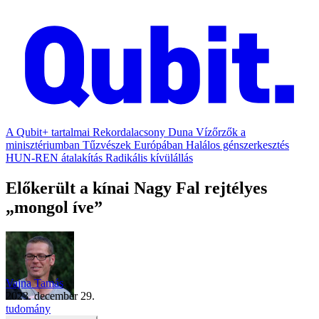
A Qubit+ tartalmai
Rekordalacsony Duna
Vízőrzők a
minisztériumban
Tűzvészek Európában
Halálos génszerkesztés
HUN-REN átalakítás
Radikális kívülállás
Előkerült a kínai Nagy Fal rejtélyes
„mongol íve”
Vajna Tamás
2023. december 29.
tudomány