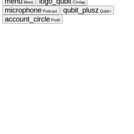
Menü
Címlap
Podcast
Qubit+
Profil