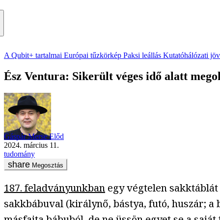
A Qubit+ tartalmai
Európai tűzkörkép
Paksi leállás
Kutatóhálózati jö
Ész Ventura: Sikerült véges idő alatt mego
Gáspár Merse Előd
2024. március 11.
tudomány
Megosztás
187. feladványunkban
egy végtelen sakktáblát 
sakkbábuval (királynő, bástya, futó, huszár; 
másfajta bábuból, de ne üssön egyet se a saját f