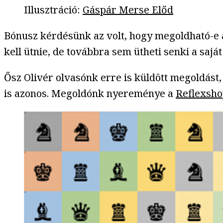
Illusztráció
:
Gáspár Merse Előd
Bónusz kérdésünk az volt, hogy megoldható-e a
kell ütnie, de továbbra sem ütheti senki a saját 
Ősz Olivér olvasónk erre is küldött megoldást,
is azonos. Megoldónk nyereménye a
Reflexsh