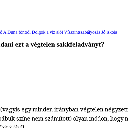
vő
A Duna föntről
Dolgok a víz alól
Vízszintszabályozás
Jó iskola
ldani ezt a végtelen sakkfeladványt?
(vagyis egy minden irányban végtelen négyzetrá
a bábuk színe nem számított) olyan módon, hog
ajtájából.