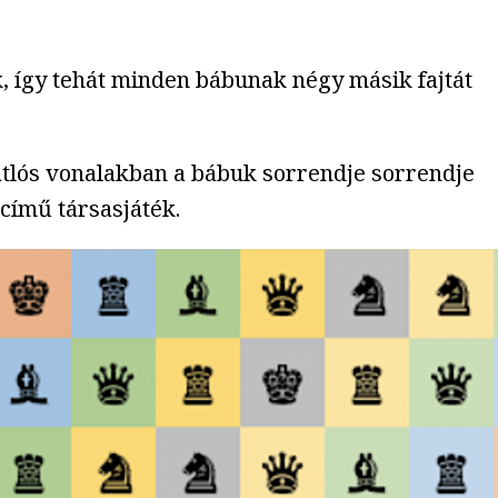
k, így tehát minden bábunak négy másik fajtát
t átlós vonalakban a bábuk sorrendje sorrendje
című társasjáték.