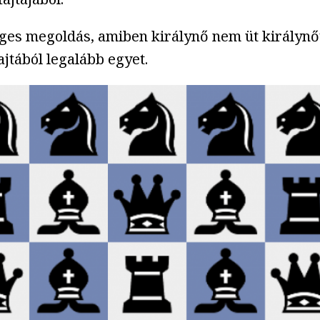
éges megoldás, amiben királynő nem üt királynőt,
jtából legalább egyet.