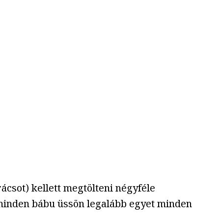
csot) kellett megtölteni négyféle
y minden bábu üssön legalább egyet minden