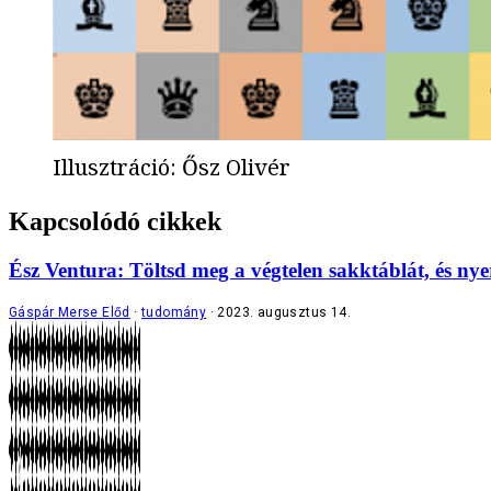
Illusztráció
:
Ősz Olivér
Kapcsolódó cikkek
Ész Ventura: Töltsd meg a végtelen sakktáblát, és ny
Gáspár Merse Előd
tudomány
2023. augusztus 14.