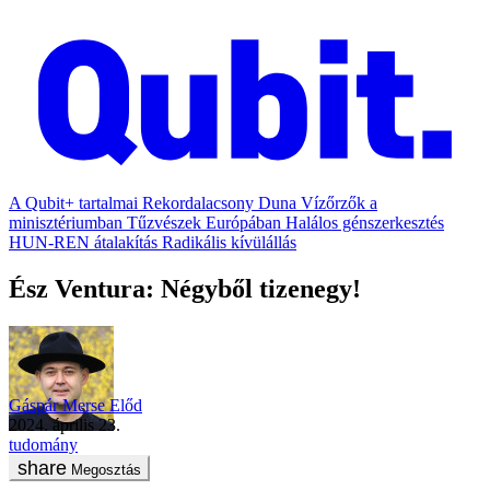
A Qubit+ tartalmai
Rekordalacsony Duna
Vízőrzők a
minisztériumban
Tűzvészek Európában
Halálos génszerkesztés
HUN-REN átalakítás
Radikális kívülállás
Ész Ventura: Négyből tizenegy!
Gáspár Merse Előd
2024. április 23.
tudomány
Megosztás