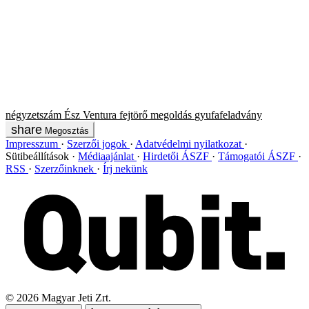
négyzetszám
Ész Ventura
fejtörő
megoldás
gyufafeladvány
Megosztás
Impresszum
Szerzői jogok
Adatvédelmi nyilatkozat
Sütibeállítások
Médiaajánlat
Hirdetői ÁSZF
Támogatói ÁSZF
RSS
Szerzőinknek
Írj nekünk
©
2026
Magyar Jeti Zrt.