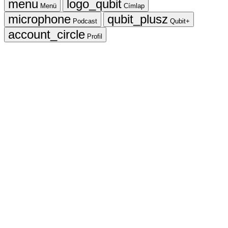
Menü
Címlap
Podcast
Qubit+
Profil