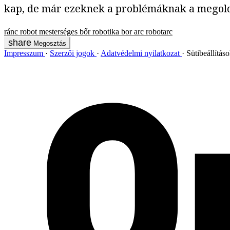
kap, de már ezeknek a problémáknak a megoldá
ránc
robot
mesterséges bőr
robotika
bor
arc
robotarc
Megosztás
Impresszum
Szerzői jogok
Adatvédelmi nyilatkozat
Sütibeállítás