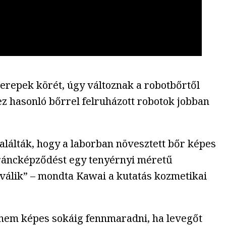
zerepek körét, úgy változnak a robotbőrtől
ez hasonló bőrrel felruházott robotok jobban
alálták, hogy a laborban növesztett bőr képes
 ráncképződést egy tenyérnyi méretű
 válik” – mondta Kawai a kutatás kozmetikai
t nem képes sokáig fennmaradni, ha levegőt