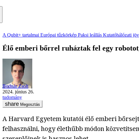
A Qubit+ tartalmai
Európai tűzkörkép
Paksi leállás
Kutatóhálózati jö
Élő emberi bőrrel ruháztak fel egy robotot
Bodnár Zsolt
2024. június 26.
tudomány
Megosztás
A Harvard Egyetem kutatói élő emberi bőrsej
felhasználni, hogy élethűbb módon közvetítse
szereplőinek is hasznos lehet.