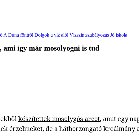
vő
A Duna föntről
Dolgok a víz alól
Vízszintszabályozás
Jó iskola
, ami így már mosolyogni is tud
tekből
készítettek mosolygós arcot
, amit egy n
nek érzelmeket, de a hátborzongató kreálmány a