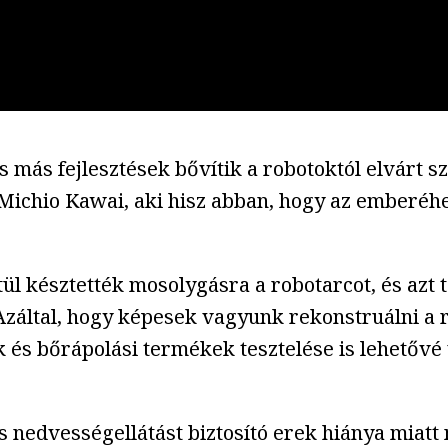
s más fejlesztések bővítik a robotoktól elvárt s
ő Michio Kawai, aki hisz abban, hogy az emberéh
l késztették mosolygásra a robotarcot, és azt t
„Azáltal, hogy képesek vagyunk rekonstruálni a
és bőrápolási termékek tesztelése is lehetővé
és nedvességellátást biztosító erek hiánya miat