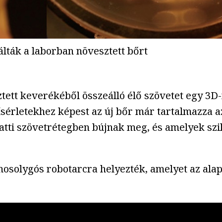
álták a laborban növesztett bőrt
tett keverékéből összeálló élő szövetet egy 3D
kísérletekhez képest az új bőr már tartalmazza a
atti szövetrétegben bújnak meg, és amelyek sz
 mosolygós robotarcra helyezték, amelyet az al