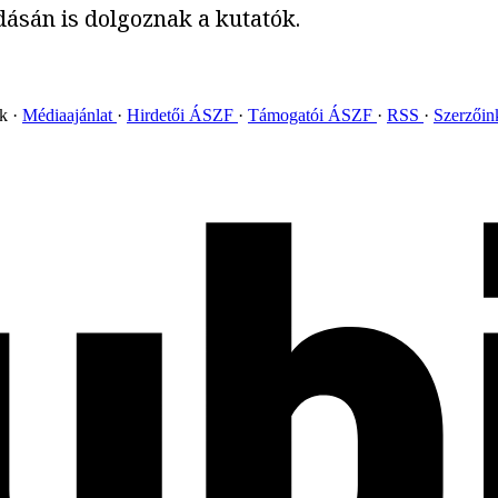
sán is dolgoznak a kutatók.
ok
Médiaajánlat
Hirdetői ÁSZF
Támogatói ÁSZF
RSS
Szerzői