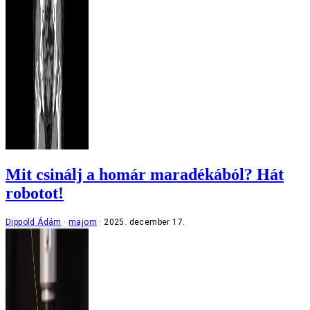
Mit csinálj a homár maradékából? Hát
robotot!
Dippold Ádám
majom
2025. december 17.