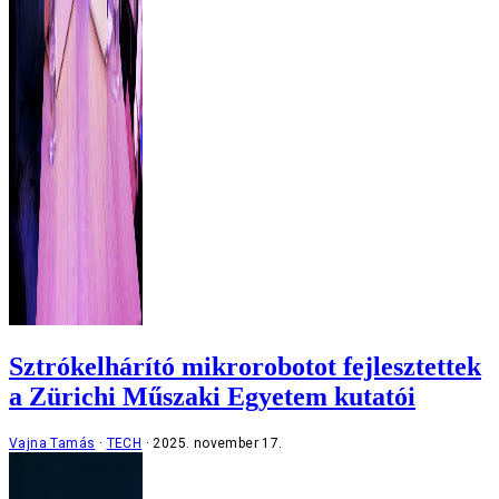
Sztrókelhárító mikrorobotot fejlesztettek
a Zürichi Műszaki Egyetem kutatói
Vajna Tamás
TECH
2025. november 17.