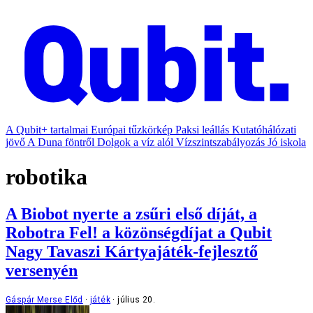
A Qubit+ tartalmai
Európai tűzkörkép
Paksi leállás
Kutatóhálózati
jövő
A Duna föntről
Dolgok a víz alól
Vízszintszabályozás
Jó iskola
robotika
A Biobot nyerte a zsűri első díját, a
Robotra Fel! a közönségdíjat a Qubit
Nagy Tavaszi Kártyajáték-fejlesztő
versenyén
Gáspár Merse Előd
játék
július 20.