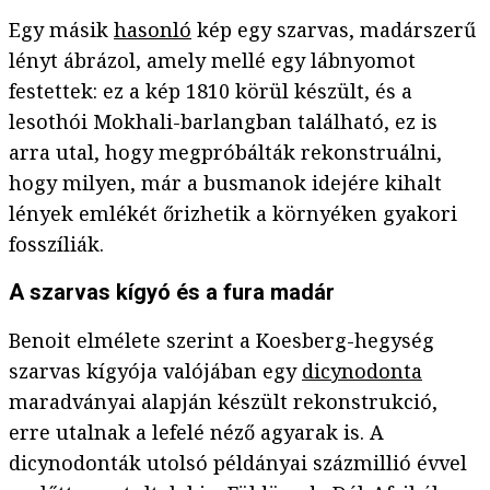
Egy másik
hasonló
kép egy szarvas, madárszerű
lényt ábrázol, amely mellé egy lábnyomot
festettek: ez a kép 1810 körül készült, és a
lesothói Mokhali-barlangban található, ez is
arra utal, hogy megpróbálták rekonstruálni,
hogy milyen, már a busmanok idejére kihalt
lények emlékét őrizhetik a környéken gyakori
fosszíliák.
A szarvas kígyó és a fura madár
Benoit elmélete szerint a Koesberg-hegység
szarvas kígyója valójában egy
dicynodonta
maradványai alapján készült rekonstrukció,
erre utalnak a lefelé néző agyarak is. A
dicynodonták utolsó példányai százmillió évvel