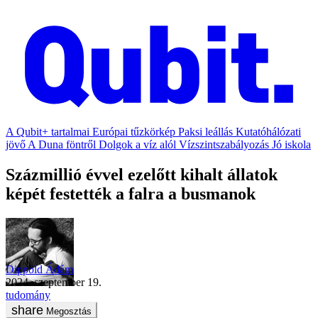
A Qubit+ tartalmai
Európai tűzkörkép
Paksi leállás
Kutatóhálózati
jövő
A Duna föntről
Dolgok a víz alól
Vízszintszabályozás
Jó iskola
Százmillió évvel ezelőtt kihalt állatok
képét festették a falra a busmanok
Dippold Ádám
2024. szeptember 19.
tudomány
Megosztás