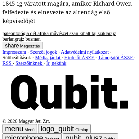
1845-ig váratott magára, amikor Richard Owen
felfedezte és elnevezte az alrendág első
képviselőjét.
paleontológia
dél-afrika
művészet
szan
kihalt faj
sziklarajz
barlangrajz
busman
Megosztás
Impresszum
Szerzői jogok
Adatvédelmi nyilatkozat
Sütibeállítások
Médiaajánlat
Hirdetői ÁSZF
Támogatói ÁSZF
RSS
Szerzőinknek
Írj nekünk
©
2026
Magyar Jeti Zrt.
Menü
Címlap