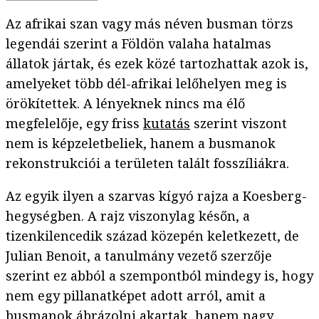
Az afrikai szan vagy más néven busman törzs
legendái szerint a Földön valaha hatalmas
állatok jártak, és ezek közé tartozhattak azok is,
amelyeket több dél-afrikai lelőhelyen meg is
örökítettek. A lényeknek nincs ma élő
megfelelője, egy friss
kutatás
szerint viszont
nem is képzeletbeliek, hanem a busmanok
rekonstrukciói a területen talált fosszíliákra.
Az egyik ilyen a szarvas kígyó rajza a Koesberg-
hegységben. A rajz viszonylag későn, a
tizenkilencedik század közepén keletkezett, de
Julian Benoit, a tanulmány vezető szerzője
szerint ez abból a szempontból mindegy is, hogy
nem egy pillanatképet adott arról, amit a
busmanok ábrázolni akartak, hanem nagy