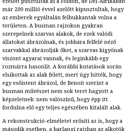
ezelőtt pusztultak ki a Földön, de Dél-Afrikában
már 200 millió évvel azelőtt kipusztultak, hogy
az emberek egyáltalán felbukkantak volna a
területen. A busman rajzokon gyakran
szerepelnek szarvas alakok, de ezek valódi
állatokat ábrázolnak, és jobbára felfelé néző
szarvakkal ábrázolják őket, a szarvas kígyónak
viszont agyarai vannak, és leginkább egy
rozmárra hasonlít. A korábbi kutatások során
elsikottak az alak felett, mert úgy hitték, hogy
egy esőistent ábrázol, de Benoit szerint a
busman művészet nem sok teret hagyott a
képzeletnek: nem valószínű, hogy épp itt
fordulna elő egy teljes egészében kitalált alak.
A rekonstrukció-elméletet erősíti az is, hogy a
második esetben, a barlangi rajzban az alkotók