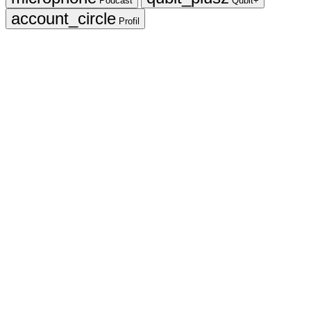
Podcast
Qubit+
Profil