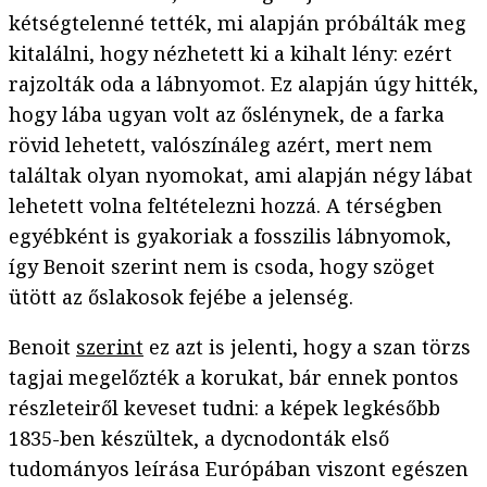
kétségtelenné tették, mi alapján próbálták meg
kitalálni, hogy nézhetett ki a kihalt lény: ezért
rajzolták oda a lábnyomot. Ez alapján úgy hitték,
hogy lába ugyan volt az őslénynek, de a farka
rövid lehetett, valószínáleg azért, mert nem
találtak olyan nyomokat, ami alapján négy lábat
lehetett volna feltételezni hozzá. A térségben
egyébként is gyakoriak a fosszilis lábnyomok,
így Benoit szerint nem is csoda, hogy szöget
ütött az őslakosok fejébe a jelenség.
Benoit
szerint
ez azt is jelenti, hogy a szan törzs
tagjai megelőzték a korukat, bár ennek pontos
részleteiről keveset tudni: a képek legkésőbb
1835-ben készültek, a dycnodonták első
tudományos leírása Európában viszont egészen