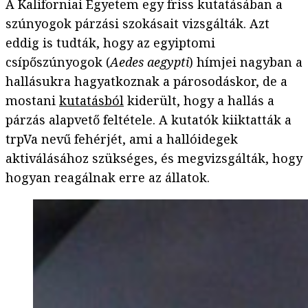
A Kaliforniai Egyetem egy friss kutatásában a
szúnyogok párzási szokásait vizsgálták. Azt
eddig is tudták, hogy az egyiptomi
csípőszúnyogok (
Aedes aegypti
) hímjei nagyban a
hallásukra hagyatkoznak a párosodáskor, de a
mostani
kutatásból
kiderült, hogy a hallás a
párzás alapvető feltétele. A kutatók kiiktatták a
trpVa nevű fehérjét, ami a hallóidegek
aktiválásához szükséges, és megvizsgálták, hogy
hogyan reagálnak erre az állatok.