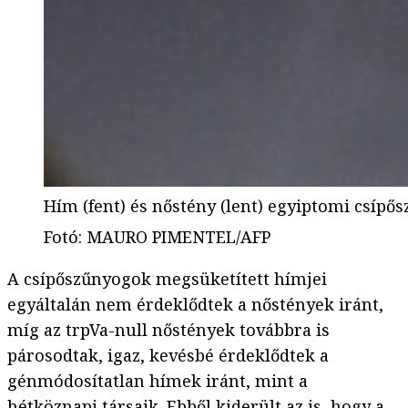
Hím (fent) és nőstény (lent) egyiptomi csípő
Fotó
:
MAURO PIMENTEL/AFP
A csípőszűnyogok megsüketített hímjei
egyáltalán nem érdeklődtek a nőstények iránt,
míg az trpVa-null nőstények továbbra is
párosodtak, igaz, kevésbé érdeklődtek a
génmódosítatlan hímek iránt, mint a
hétköznapi társaik. Ebből kiderült az is, hogy a