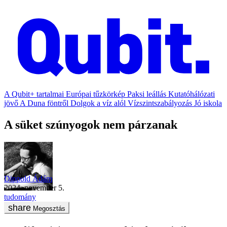
A Qubit+ tartalmai
Európai tűzkörkép
Paksi leállás
Kutatóhálózati
jövő
A Duna föntről
Dolgok a víz alól
Vízszintszabályozás
Jó iskola
A süket szúnyogok nem párzanak
Dippold Ádám
2024. november 5.
tudomány
Megosztás