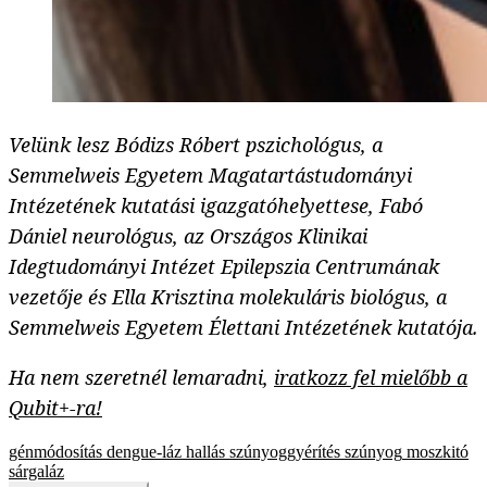
Velünk lesz Bódizs Róbert pszichológus, a
Semmelweis Egyetem Magatartástudományi
Intézetének kutatási igazgatóhelyettese, Fabó
Dániel neurológus, az Országos Klinikai
Idegtudományi Intézet Epilepszia Centrumának
vezetője és Ella Krisztina molekuláris biológus, a
Semmelweis Egyetem Élettani Intézetének kutatója.
Ha nem szeretnél lemaradni,
iratkozz fel mielőbb a
Qubit+-ra!
génmódosítás
dengue-láz
hallás
szúnyoggyérítés
szúnyog
moszkitó
sárgaláz