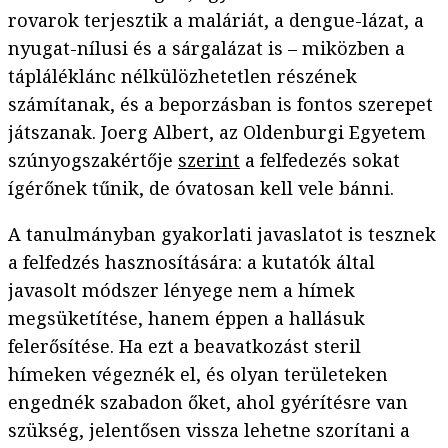
rovarok terjesztik a maláriát, a dengue-lázat, a
nyugat-nílusi és a sárgalázat is – miközben a
tápláléklánc nélkülözhetetlen részének
számítanak, és a beporzásban is fontos szerepet
játszanak. Joerg Albert, az Oldenburgi Egyetem
szúnyogszakértője
szerint
a felfedezés sokat
ígérőnek tűnik, de óvatosan kell vele bánni.
A tanulmányban gyakorlati javaslatot is tesznek
a felfedzés hasznosítására: a kutatók által
javasolt módszer lényege nem a hímek
megsüketítése, hanem éppen a hallásuk
felerősítése. Ha ezt a beavatkozást steril
hímeken végeznék el, és olyan területeken
engednék szabadon őket, ahol gyérítésre van
szükség, jelentősen vissza lehetne szorítani a