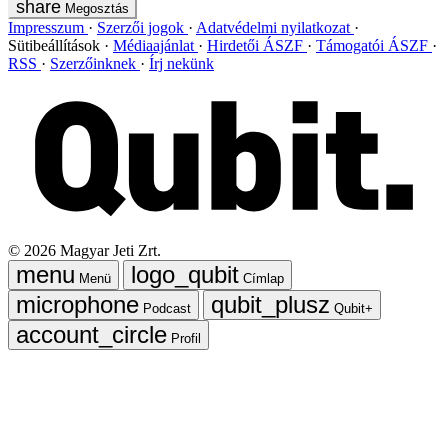
Megosztás
Impresszum
Szerzői jogok
Adatvédelmi nyilatkozat
Sütibeállítások
Médiaajánlat
Hirdetői ÁSZF
Támogatói ÁSZF
RSS
Szerzőinknek
Írj nekünk
©
2026
Magyar Jeti Zrt.
Menü
Címlap
Podcast
Qubit+
Profil