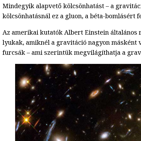
Mindegyik alapvető kölcsönhatást – a gravitác
kölcsönhatásnál ez a gluon, a béta-bomlásért 
Az amerikai kutatók Albert Einstein általános r
lyukak, amiknél a gravitáció nagyon másként v
furcsák – ami szerintük megvilágíthatja a grav