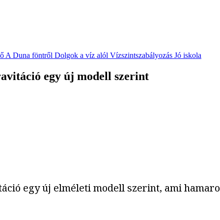
vő
A Duna föntről
Dolgok a víz alól
Vízszintszabályozás
Jó iskola
vitáció egy új modell szerint
ció egy új elméleti modell szerint, ami hamaros