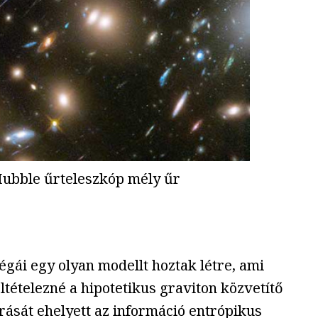
a Hubble űrteleszkóp mély űr
gái egy olyan modellt hoztak létre, ami
ltételezné a hipotetikus graviton közvetítő
rását ehelyett az információ entrópikus