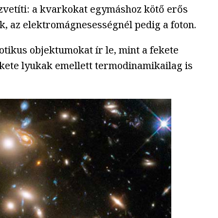
zvetíti: a kvarkokat egymáshoz kötő erős
k, az elektromágnesességnél pedig a foton.
otikus objektumokat ír le, mint a fekete
kete lyukak emellett termodinamikailag is