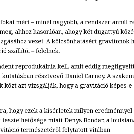
fokát méri – minél nagyobb, a rendszer annál 
k meg, ahhoz hasonlóan, ahogy két dugattyú közé
zgásához vezet. A kölcsönhatásért gravitonok 
szállítói – felelnek.
dent reprodukálnia kell, amit eddig megfigyeltü
a kutatásban résztvevő Daniel Carney. A szakem
k közt azt vizsgálják, hogy a gravitáció képes-
rra, hogy ezek a kísérletek milyen eredménnyel
llt tesztelhetősége miatt Denys Bondar, a louis
itáció természetéről folytatott vitában.