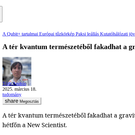
A Qubit+ tartalmai
Európai tűzkörkép
Paksi leállás
Kutatóhálózati jö
A tér kvantum természetéből fakadhat a gra
Tóth András
2025. március 18.
tudomány
Megosztás
A tér kvantum természetéből fakadhat a gravitá
hétfőn a New Scientist.