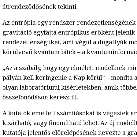
átrendeződősének tekinti.
Az entrópia egy rendszer rendezetlenségének 
gravitáció egyfajta entrópikus erőként jeleni
rendezetlenségüket, ami végül a dugattyúk mo
körülvevő kvantum bitek – a kvantuminformáció 
„Az a szabály, hogy egy elméleti modellnek min
pályán kell keringenie a Nap körül” – mondta 
olyan laboratóriumi kísérletekben, amik többe
összefonódáson keresztül.
A kutatók emellett számításokat is végeztek a
kizárható, vagy finomítható lehet. Az új mode
kutatója jelentős előrelépésének nevezte a grav