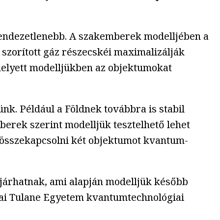
rendezetlenebb. A szakemberek modelljében a
 szorított gáz részecskéi maximalizálják
helyett modelljükben az objektumokat
nk. Például a Földnek továbbra is stabil
berek szerint modelljük tesztelhető lehet
e összekapcsolni két objektumot kvantum-
 járhatnak, ami alapján modelljük később
ianai Tulane Egyetem kvantumtechnológiai