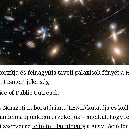
torzítja és felnagyítja távoli galaxisok fényét 
ént ismert jelenség
ice of Public Outreach
y Nemzeti Laboratórium (LBNL) kutatója és kollé
mindennapjainkban érzékeljük – anélkül, hogy fe
nt szerverre
feltöltött tanulmány
a gravitáció for