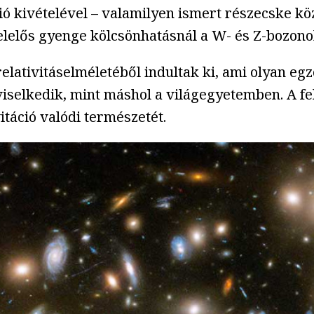
ió kivételével – valamilyen ismert részecske kö
felelős gyenge kölcsönhatásnál a W- és Z-bozono
elativitáselméletéből indultak ki, ami olyan egz
iselkedik, mint máshol a világegyetemben. A fe
itáció valódi természetét.