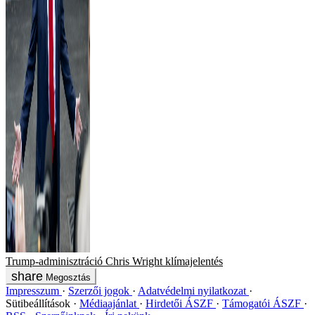
Trump-adminisztráció
Chris Wright
klímajelentés
Megosztás
Impresszum
Szerzői jogok
Adatvédelmi nyilatkozat
Sütibeállítások
Médiaajánlat
Hirdetői ÁSZF
Támogatói ÁSZF