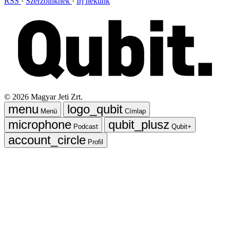
RSS
Szerzőinknek
Írj nekünk
©
2026
Magyar Jeti Zrt.
Menü
Címlap
Podcast
Qubit+
Profil