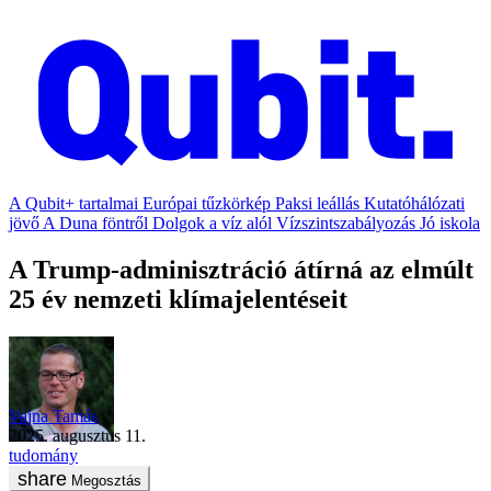
A Qubit+ tartalmai
Európai tűzkörkép
Paksi leállás
Kutatóhálózati
jövő
A Duna föntről
Dolgok a víz alól
Vízszintszabályozás
Jó iskola
A Trump-adminisztráció átírná az elmúlt
25 év nemzeti klímajelentéseit
Vajna Tamás
2025. augusztus 11.
tudomány
Megosztás