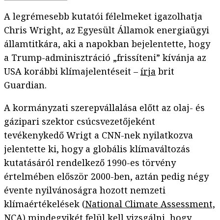
A legrémesebb kutatói félelmeket igazolhatja
Chris Wright, az Egyesült Államok energiaügyi
államtitkára, aki a napokban bejelentette, hogy
a Trump-adminisztráció „frissíteni” kívánja az
USA korábbi klímajelentéseit –
írja
brit
Guardian.
A kormányzati szerepvállalása előtt az olaj- és
gázipari szektor csúcsvezetőjeként
tevékenykedő Wrigt a CNN-nek nyilatkozva
jelentette ki, hogy a globális klímaváltozás
kutatásáról rendelkező 1990-es törvény
értelmében először 2000-ben, aztán pedig négy
évente nyilvánoságra hozott nemzeti
klímaértékelések (
National Climate Assessment,
NCA
) mindegyikét felül kell vizsgálni, hogy