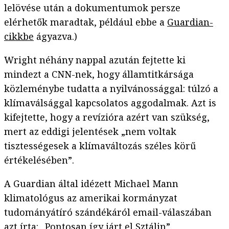
lelövése után a dokumentumok persze
elérhetők maradtak, például ebbe a
Guardian-
cikkbe
ágyazva.)
Wright néhány nappal azután fejtette ki
mindezt a CNN-nek, hogy államtitkársága
közleménybe tudatta a nyilvánossággal: túlzó a
klímaválsággal kapcsolatos aggodalmak. Azt is
kifejtette, hogy a revízióra azért van szükség,
mert az eddigi jelentések „nem voltak
tisztességesek a klímaváltozás széles körű
értékelésében”.
A Guardian által idézett Michael Mann
klimatológus az amerikai kormányzat
tudományátíró szándékáról email-válaszában
azt írta: „Pontosan így járt el Sztálin”.