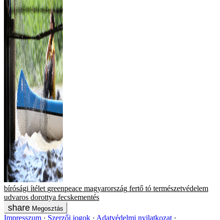
bírósági ítélet
greenpeace magyarország
fertő tó
természetvédelem
udvaros dorottya
fecskementés
Megosztás
Impresszum
Szerzői jogok
Adatvédelmi nyilatkozat