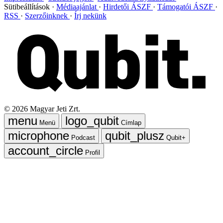
Sütibeállítások
Médiaajánlat
Hirdetői ÁSZF
Támogatói ÁSZF
RSS
Szerzőinknek
Írj nekünk
©
2026
Magyar Jeti Zrt.
Menü
Címlap
Podcast
Qubit+
Profil