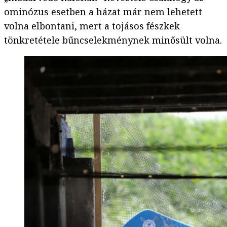
ominózus esetben a házat már nem lehetett
volna elbontani, mert a tojásos fészkek
tönkretétele bűncselekménynek minősült volna.