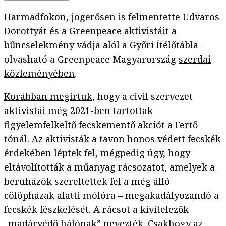
Harmadfokon, jogerősen is felmentette Udvaros
Dorottyát és a Greenpeace aktivistáit a
bűncselekmény vádja alól a Győri Ítélőtábla –
olvasható a Greenpeace Magyarország
szerdai
közleményében
.
Korábban megírtuk
, hogy a civil szervezet
aktivistái még 2021-ben tartottak
figyelemfelkeltő fecskementő akciót a Fertő
tónál. Az aktivisták a tavon honos védett fecskék
érdekében léptek fel, mégpedig úgy, hogy
eltávolították a műanyag rácsozatot, amelyek a
beruházók szereltettek fel a még álló
cölöpházak alatti mólóra – megakadályozandó a
fecskék fészkelését. A rácsot a kivitelezők
„madárvédő hálónak” nevezték. Csakhogy az