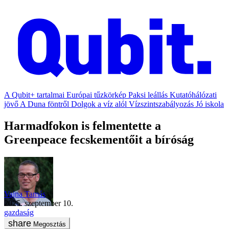
A Qubit+ tartalmai
Európai tűzkörkép
Paksi leállás
Kutatóhálózati
jövő
A Duna föntről
Dolgok a víz alól
Vízszintszabályozás
Jó iskola
Harmadfokon is felmentette a
Greenpeace fecskementőit a bíróság
Vajna Tamás
2025. szeptember 10.
gazdaság
Megosztás