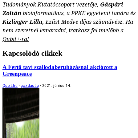
Tudományok Kutatócsoport vezetője,
Gáspári
Zoltán
bioinformatikus, a PPKE egyetemi tanára és
Kizlinger Lilla
, Ezüst Medve díjas színművész. Ha
nem szeretnél lemaradni,
iratkozz fel mielőbb a
Qubit+-ra!
Kapcsolódó cikkek
A Fertő tavi szállodaberuházásnál akciózott a
Greenpeace
Qubit.hu
gazdaság
2021. június 14.