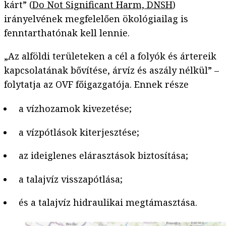
kárt” (
Do Not Significant Harm, DNSH
)
irányelvének megfelelően ökológiailag is
fenntarthatónak kell lennie.
„Az alföldi területeken a cél a folyók és ártereik
kapcsolatának bővítése, árvíz és aszály nélkül” –
folytatja az OVF főigazgatója. Ennek része
a vízhozamok kivezetése;
a vízpótlások kiterjesztése;
az ideiglenes elárasztások biztosítása;
a talajvíz visszapótlása;
és a talajvíz hidraulikai megtámasztása.