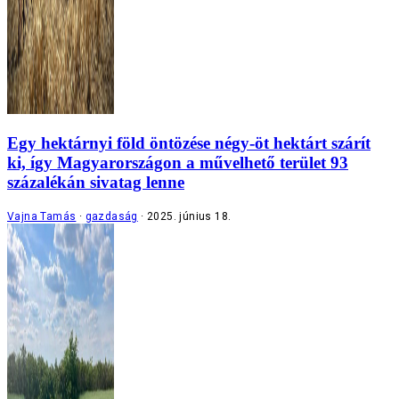
Egy hektárnyi föld öntözése négy-öt hektárt szárít
ki, így Magyarországon a művelhető terület 93
százalékán sivatag lenne
Vajna Tamás
gazdaság
2025. június 18.