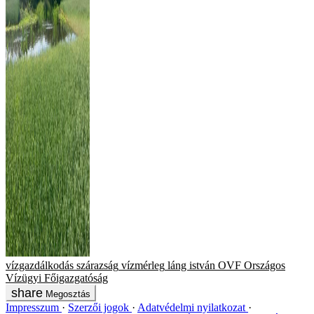
vízgazdálkodás
szárazság
vízmérleg
láng istván
OVF
Országos
Vízügyi Főigazgatóság
Megosztás
Impresszum
Szerzői jogok
Adatvédelmi nyilatkozat