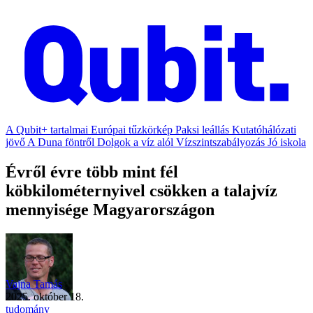
A Qubit+ tartalmai
Európai tűzkörkép
Paksi leállás
Kutatóhálózati
jövő
A Duna föntről
Dolgok a víz alól
Vízszintszabályozás
Jó iskola
Évről évre több mint fél
köbkilométernyivel csökken a talajvíz
mennyisége Magyarországon
Vajna Tamás
2025. október 18.
tudomány