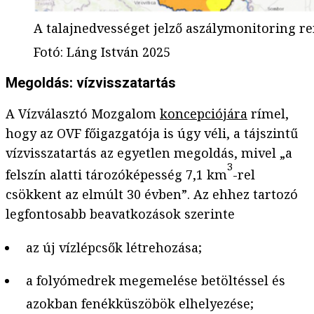
A talajnedvességet jelző aszálymonitoring r
Fotó
:
Láng István 2025
Megoldás: vízvisszatartás
A Vízválasztó Mozgalom
koncepciójára
rímel,
hogy az OVF főigazgatója is úgy véli, a tájszintű
vízvisszatartás az egyetlen megoldás, mivel „a
3
felszín alatti tározóképesség 7,1 km
-rel
csökkent az elmúlt 30 évben”. Az ehhez tartozó
legfontosabb beavatkozások szerinte
az új vízlépcsők létrehozása;
a folyómedrek megemelése betöltéssel és
azokban fenékküszöbök elhelyezése;