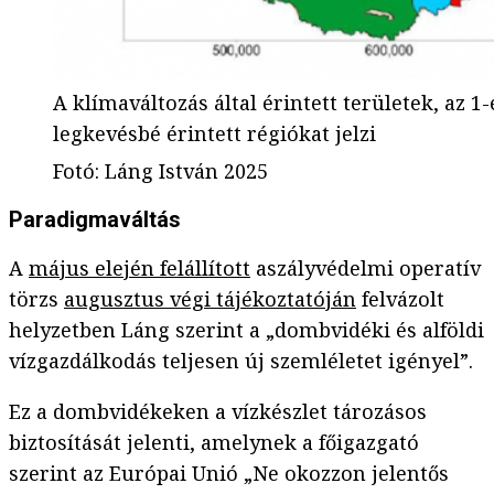
A klímaváltozás által érintett területek, az 1
legkevésbé érintett régiókat jelzi
Fotó
:
Láng István 2025
Paradigmaváltás
A
május elején felállított
aszályvédelmi operatív
törzs
augusztus végi tájékoztatóján
felvázolt
helyzetben Láng szerint a „dombvidéki és alföldi
vízgazdálkodás teljesen új szemléletet igényel”.
Ez a dombvidékeken a vízkészlet tározásos
biztosítását jelenti, amelynek a főigazgató
szerint az Európai Unió „Ne okozzon jelentős