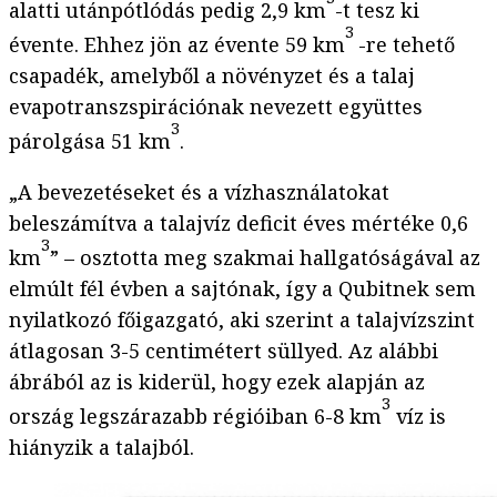
alatti utánpótlódás pedig 2,9 km
-t tesz ki
3
évente. Ehhez jön az évente 59 km
-re tehető
csapadék, amelyből a növényzet és a talaj
evapotranszspirációnak nevezett együttes
3
párolgása 51 km
.
„A bevezetéseket és a vízhasználatokat
beleszámítva a talajvíz deficit éves mértéke 0,6
3
km
” – osztotta meg szakmai hallgatóságával az
elmúlt fél évben a sajtónak, így a Qubitnek sem
nyilatkozó főigazgató, aki szerint a talajvízszint
átlagosan 3-5 centimétert süllyed. Az alábbi
ábrából az is kiderül, hogy ezek alapján az
3
ország legszárazabb régióiban 6-8 km
víz is
hiányzik a talajból.