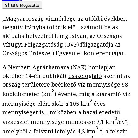
Megosztás
„Magyarország vízmérlege az utóbbi években
negatív irányba tolódik el” – számolt be az
aktuális helyzetről Láng István, az Országos
Vízügyi Főigazgatóság (OVF) főigazgatója az
Országos Erdészeti Egyesület
konferenciáján.
A Nemzeti Agrárkamara (NAK) honlapján
október 14-én publikált
összefoglaló
szerint az
ország területére beérkező víz mennyisége 98
3
köbkilométer (km
) évente, míg a kiáramló víz
3
mennyisége eléri akár a 105 km
éves
mennyiséget is, „miközben a hazai eredetű
3
vízkészlet mennyisége mindössze 7,1 km
/év”,
3
amelyből a felszíni lefolyás 4,2 km
-t, a felszín
3