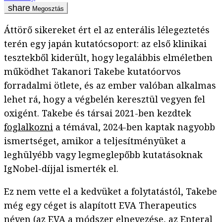
Megosztás
Áttörő sikereket ért el az enterális lélegeztetés
terén egy japán kutatócsoport: az első klinikai
tesztekből kiderült, hogy legalábbis elméletben
működhet Takanori Takebe kutatóorvos
forradalmi ötlete, és az ember valóban alkalmas
lehet rá, hogy a végbelén keresztül vegyen fel
oxigént. Takebe és társai 2021-ben kezdtek
foglalkozni
a témával, 2024-ben kaptak nagyobb
ismertséget, amikor a teljesítményüket a
leghülyébb vagy legmeglepőbb kutatásoknak
IgNobel-díjjal ismerték el.
Ez nem vette el a kedvüket a folytatástól, Takebe
még egy céget is alapított EVA Therapeutics
néven (az EVA a módszer elnevezése, az Enteral