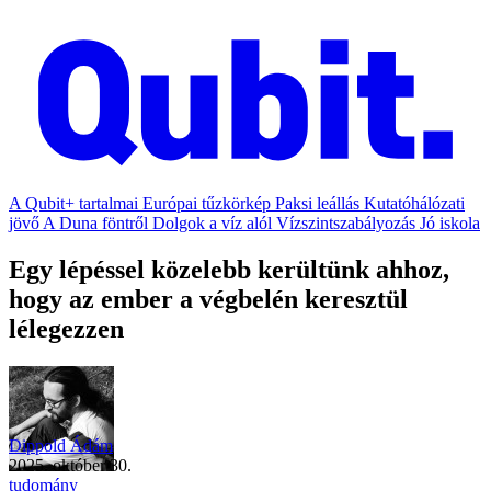
A Qubit+ tartalmai
Európai tűzkörkép
Paksi leállás
Kutatóhálózati
jövő
A Duna föntről
Dolgok a víz alól
Vízszintszabályozás
Jó iskola
Egy lépéssel közelebb kerültünk ahhoz,
hogy az ember a végbelén keresztül
lélegezzen
Dippold Ádám
2025. október 30.
tudomány