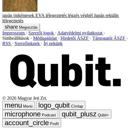
japán önkéntesek
EVA
lélegeztetés
légzés
végbél
Japán
rektális
lélegeztetés
Megosztás
Impresszum
Szerzői jogok
Adatvédelmi nyilatkozat
Sütibeállítások
Médiaajánlat
Hirdetői ÁSZF
Támogatói ÁSZF
RSS
Szerzőinknek
Írj nekünk
©
2026
Magyar Jeti Zrt.
Menü
Címlap
Podcast
Qubit+
Profil