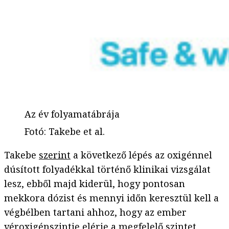
Az év folyamatábrája
Fotó
:
Takebe et al.
Takebe
szerint
a következő lépés az oxigénnel
dúsított folyadékkal történő klinikai vizsgálat
lesz, ebből majd kiderül, hogy pontosan
mekkora dózist és mennyi időn keresztül kell a
végbélben tartani ahhoz, hogy az ember
véroxigénszintje elérje a megfelelő szintet,