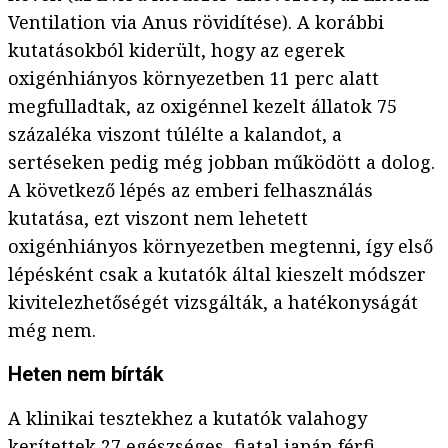
Ventilation via Anus rövidítése). A korábbi
kutatásokból kiderült, hogy az egerek
oxigénhiányos környezetben 11 perc alatt
megfulladtak, az oxigénnel kezelt állatok 75
százaléka viszont túlélte a kalandot, a
sertéseken pedig még jobban működött a dolog.
A következő lépés az emberi felhasználás
kutatása, ezt viszont nem lehetett
oxigénhiányos környezetben megtenni, így első
lépésként csak a kutatók által kieszelt módszer
kivitelezhetőségét vizsgálták, a hatékonyságát
még nem.
Heten nem bírták
A klinikai tesztekhez a kutatók valahogy
kerítettek 27 egészséges, fiatal japán férfi