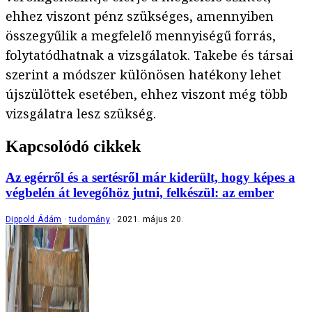
ehhez viszont pénz szükséges, amennyiben
összegyűlik a megfelelő mennyiségű forrás,
folytatódhatnak a vizsgálatok. Takebe és társai
szerint a módszer különösen hatékony lehet
újszülöttek esetében, ehhez viszont még több
vizsgálatra lesz szükség.
Kapcsolódó cikkek
Az egérről és a sertésről már kiderült, hogy képes a
végbelén át levegőhöz jutni, felkészül: az ember
Dippold Ádám
tudomány
2021. május 20.