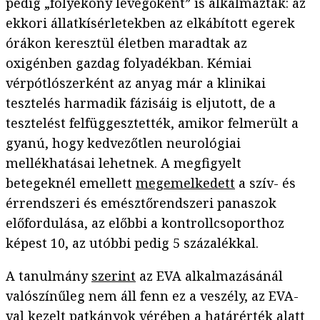
pedig „folyékony levegőként” is alkalmazták: az
ekkori állatkísérletekben az elkábított egerek
órákon keresztül életben maradtak az
oxigénben gazdag folyadékban. Kémiai
vérpótlószerként az anyag már a klinikai
tesztelés harmadik fázisáig is eljutott, de a
tesztelést felfüggesztették, amikor felmerült a
gyanú, hogy kedvezőtlen neurológiai
mellékhatásai lehetnek. A megfigyelt
betegeknél emellett
megemelkedett
a szív- és
érrendszeri és emésztőrendszeri panaszok
előfordulása, az előbbi a kontrollcsoporthoz
képest 10, az utóbbi pedig 5 százalékkal.
A tanulmány
szerint
az EVA alkalmazásánál
valószínűleg nem áll fenn ez a veszély, az EVA-
val kezelt patkányok vérében a határérték alatt