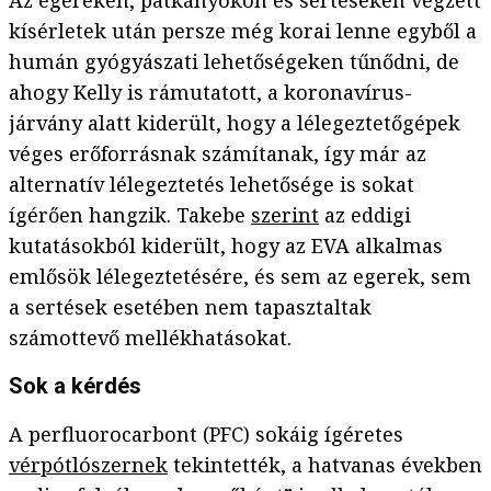
Az egereken, patkányokon és sertéseken végzett
kísérletek után persze még korai lenne egyből a
humán gyógyászati lehetőségeken tűnődni, de
ahogy Kelly is rámutatott, a koronavírus-
járvány alatt kiderült, hogy a lélegeztetőgépek
véges erőforrásnak számítanak, így már az
alternatív lélegeztetés lehetősége is sokat
ígérően hangzik. Takebe
szerint
az eddigi
kutatásokból kiderült, hogy az EVA alkalmas
emlősök lélegeztetésére, és sem az egerek, sem
a sertések esetében nem tapasztaltak
számottevő mellékhatásokat.
Sok a kérdés
A perfluorocarbont (PFC) sokáig ígéretes
vérpótlószernek
tekintették, a hatvanas években