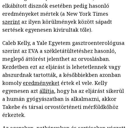
elkábított disznók esetében pedig hasonló
eredményeket mértek (a New York Times
szerint
az ilyen körülmények között sápadt
sertések egyenesen kivirultak tőle).
Caleb Kelly, a Yale Egyetem gasztroenterológusa
szerint az EVA a székletátültetéshez hasonló,
meglepő áttörést jelenthet az orvoslásban.
Kezdetben ezt az eljárást is lehetetlennek vagy
abszurdnak tartották, a későbbiekben azonban
komoly
eredményeket
értek el vele. Kelly
egyenesen azt
állítja
, hogy ha az eljárást sikerül
a humán gyógyászatban is alkalmazni, akkor
Takebe és társai orvostörténeti mérföldkőhöz
érkeztek.