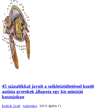
45 százalékkal javult a székletátültetéssel kezelt
autista gyerekek állapota egy kis mintájú
kutatásban
Bodnár Zsolt
tudomány
2019. április 11.