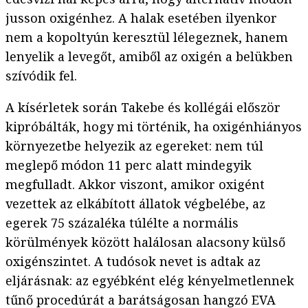
jusson oxigénhez. A halak esetében ilyenkor
nem a kopoltyún keresztül lélegeznek, hanem
lenyelik a levegőt, amiből az oxigén a belükben
szívódik fel.
A kísérletek során Takebe és kollégái először
kipróbálták, hogy mi történik, ha oxigénhiányos
környezetbe helyezik az egereket: nem túl
meglepő módon 11 perc alatt mindegyik
megfulladt. Akkor viszont, amikor oxigént
vezettek az elkábított állatok végbelébe, az
egerek 75 százaléka túlélte a normális
körülmények között halálosan alacsony külső
oxigénszintet. A tudósok nevet is adtak az
eljárásnak: az egyébként elég kényelmetlennek
tűnő procedúrát a barátságosan hangzó EVA