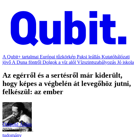
A Qubit+ tartalmai
Európai tűzkörkép
Paksi leállás
Kutatóhálózati
jövő
A Duna föntről
Dolgok a víz alól
Vízszintszabályozás
Jó iskola
Az egérről és a sertésről már kiderült,
hogy képes a végbelén át levegőhöz jutni,
felkészül: az ember
Dippold Ádám
2021. május 20.
tudomány