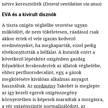
névre keresztelték (
Enteral ventilation via anus
).
EVA és a kivirult disznók
A tiszta oxigén végbélbe vezetése ugyan
működött, de nem tökéletesen, ráadásul csak
akkor értek el vele igazán kedvező
eredményeket, ha megkaparták, ezzel pedig
elvékonyították a bélfalat. A kutatók ezért a
következő lépésként oxigénben gazdag
folyadékot fecskendeztek az állatok végbelébe,
ehhez perfluorodecalint, egy, a gázok
megkötésére kiválóan alkalmas anyagot
használtak. Az
eredmény
Takebét is meglepte:
az így kezelt egerek oxigénszegény
környezetben is képesek maradtak a mozgásra,
a vér oxigénszintje normalizálódott, az