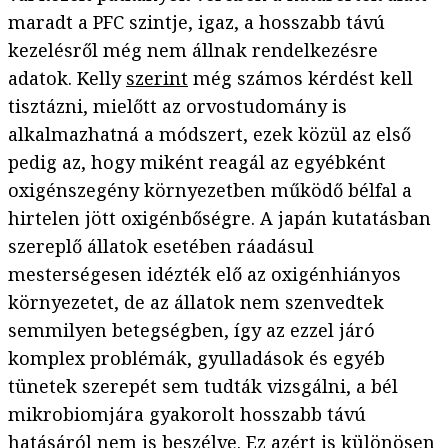
maradt a PFC szintje, igaz, a hosszabb távú
kezelésről még nem állnak rendelkezésre
adatok. Kelly
szerint
még számos kérdést kell
tisztázni, mielőtt az orvostudomány is
alkalmazhatná a módszert, ezek közül az első
pedig az, hogy miként reagál az egyébként
oxigénszegény környezetben működő bélfal a
hirtelen jött oxigénbőségre. A japán kutatásban
szereplő állatok esetében ráadásul
mesterségesen idézték elő az oxigénhiányos
környezetet, de az állatok nem szenvedtek
semmilyen betegségben, így az ezzel járó
komplex problémák, gyulladások és egyéb
tünetek szerepét sem tudták vizsgálni, a bél
mikrobiomjára gyakorolt hosszabb távú
hatásáról nem is beszélve. Ez azért is különösen