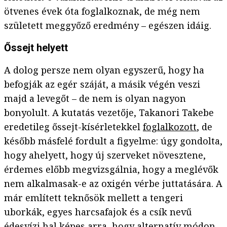
ötvenes évek óta foglalkoznak, de még nem
született meggyőző eredmény – egészen idáig.
Őssejt helyett
A dolog persze nem olyan egyszerű, hogy ha
befogják az egér száját, a másik végén veszi
majd a levegőt – de nem is olyan nagyon
bonyolult. A kutatás vezetője, Takanori Takebe
eredetileg őssejt-kísérletekkel
foglalkozott
, de
később másfelé fordult a figyelme: úgy gondolta,
hogy ahelyett, hogy új szerveket növesztene,
érdemes előbb megvizsgálnia, hogy a meglévők
nem alkalmasak-e az oxigén vérbe juttatására. A
már említett teknősök mellett a tengeri
uborkák, egyes harcsafajok és a csík nevű
édesvízi hal képes arra, hogy alternatív módon