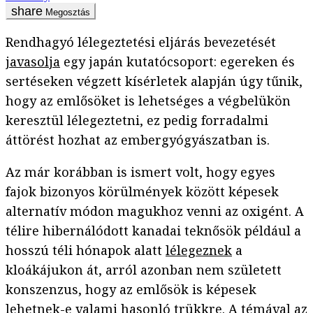
Megosztás
Rendhagyó lélegeztetési eljárás bevezetését
javasolja
egy japán kutatócsoport: egereken és
sertéseken végzett kísérletek alapján úgy tűnik,
hogy az emlősöket is lehetséges a végbelükön
keresztül lélegeztetni, ez pedig forradalmi
áttörést hozhat az embergyógyászatban is.
Az már korábban is ismert volt, hogy egyes
fajok bizonyos körülmények között képesek
alternatív módon magukhoz venni az oxigént. A
télire hibernálódott kanadai teknősök például a
hosszú téli hónapok alatt
lélegeznek
a
kloákájukon át, arról azonban nem született
konszenzus, hogy az emlősök is képesek
lehetnek-e valami hasonló trükkre. A témával az