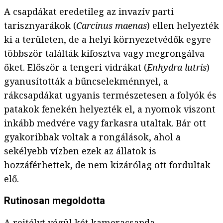
A csapdákat eredetileg az invazív parti
tarisznyarákok (
Carcinus maenas
) ellen helyezték
ki a területen, de a helyi környezetvédők egyre
többször találták kifosztva vagy megrongálva
őket. Először a tengeri vidrákat (
Enhydra lutris
)
gyanusították a bűncselekménnyel, a
rákcsapdákat ugyanis természetesen a folyók és
patakok fenekén helyezték el, a nyomok viszont
inkább medvére vagy farkasra utaltak. Bár ott
gyakoribbak voltak a rongálások, ahol a
sekélyebb vízben ezek az állatok is
hozzáférhettek, de nem kizárólag ott fordultak
elő.
Rutinosan megoldotta
A rejtélyt végül két kameracsapda