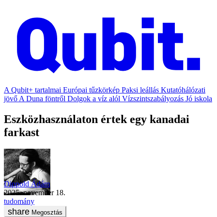
A Qubit+ tartalmai
Európai tűzkörkép
Paksi leállás
Kutatóhálózati
jövő
A Duna föntről
Dolgok a víz alól
Vízszintszabályozás
Jó iskola
Eszközhasználaton értek egy kanadai
farkast
Dippold Ádám
2025. november 18.
tudomány
Megosztás