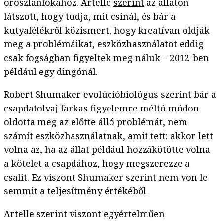
oroszlánfókához. Artelle
szerint
az állaton
látszott, hogy tudja, mit csinál, és bár a
kutyafélékről közismert, hogy kreatívan oldják
meg a problémáikat, eszközhasználatot eddig
csak fogságban figyeltek meg náluk – 2012-ben
például egy dingónál.
Robert Shumaker evolúcióbiológus szerint bár a
csapdatolvaj farkas figyelemre méltó módon
oldotta meg az előtte álló problémát, nem
számít eszközhasználatnak, amit tett: akkor lett
volna az, ha az állat például hozzákötötte volna
a kötelet a csapdához, hogy megszerezze a
csalit. Ez viszont Shumaker szerint nem von le
semmit a teljesítmény értékéből.
Artelle szerint viszont
egyértelműen