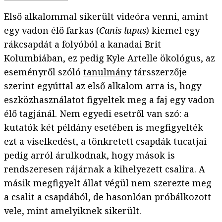
Első alkalommal sikerült videóra venni, amint
egy vadon élő farkas (
Canis lupus
) kiemel egy
rákcsapdát a folyóból a kanadai Brit
Kolumbiában, ez pedig Kyle Artelle ökológus, az
eseményről szóló
tanulmány
társszerzője
szerint egyúttal az első alkalom arra is, hogy
eszközhasználatot figyeltek meg a faj egy vadon
élő tagjánál. Nem egyedi esetről van szó: a
kutatók két példány esetében is megfigyelték
ezt a viselkedést, a tönkretett csapdák tucatjai
pedig arról árulkodnak, hogy mások is
rendszeresen rájárnak a kihelyezett csalira. A
másik megfigyelt állat végül nem szerezte meg
a csalit a csapdából, de hasonlóan próbálkozott
vele, mint amelyiknek sikerült.