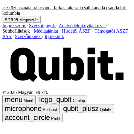
eszközhasználat
rákcsapda
farkas
rákcsali
csali
kanada
csapda
brit
kolumbia
Megosztás
Impresszum
Szerzői jogok
Adatvédelmi nyilatkozat
Sütibeállítások
Médiaajánlat
Hirdetői ÁSZF
Támogatói ÁSZF
RSS
Szerzőinknek
Írj nekünk
©
2026
Magyar Jeti Zrt.
Menü
Címlap
Podcast
Qubit+
Profil