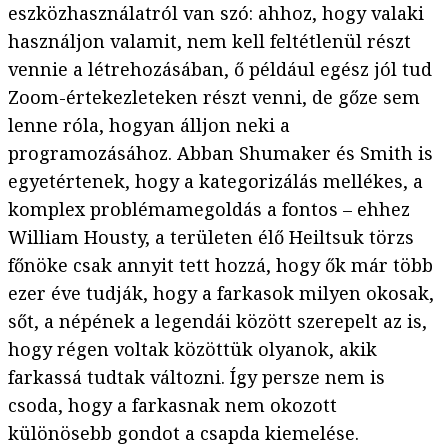
eszközhasználatról van szó: ahhoz, hogy valaki
használjon valamit, nem kell feltétlenül részt
vennie a létrehozásában, ő például egész jól tud
Zoom-értekezleteken részt venni, de gőze sem
lenne róla, hogyan álljon neki a
programozásához. Abban Shumaker és Smith is
egyetértenek, hogy a kategorizálás mellékes, a
komplex problémamegoldás a fontos – ehhez
William Housty, a területen élő Heiltsuk törzs
főnöke csak annyit tett hozzá, hogy ők már több
ezer éve tudják, hogy a farkasok milyen okosak,
sőt, a népének a legendái között szerepelt az is,
hogy régen voltak közöttük olyanok, akik
farkassá tudtak változni. Így persze nem is
csoda, hogy a farkasnak nem okozott
különösebb gondot a csapda kiemelése.