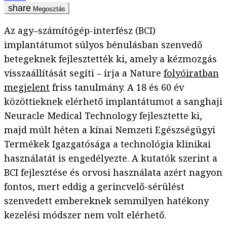
Megosztás
Az agy–számítógép-interfész (BCI)
implantátumot súlyos bénulásban szenvedő
betegeknek fejlesztették ki, amely a kézmozgás
visszaállítását segíti – írja a Nature
folyóiratban
megjelent
friss tanulmány. A 18 és 60 év
közöttieknek elérhető implantátumot a sanghaji
Neuracle Medical Technology fejlesztette ki,
majd múlt héten a kínai Nemzeti Egészségügyi
Termékek Igazgatósága a technológia klinikai
használatát is engedélyezte. A kutatók szerint a
BCI fejlesztése és orvosi használata azért nagyon
fontos, mert eddig a gerincvelő-sérülést
szenvedett embereknek semmilyen hatékony
kezelési módszer nem volt elérhető.