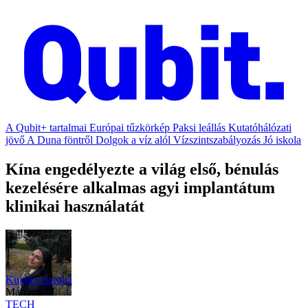
A Qubit+ tartalmai
Európai tűzkörkép
Paksi leállás
Kutatóhálózati
jövő
A Duna föntről
Dolgok a víz alól
Vízszintszabályozás
Jó iskola
Kína engedélyezte a világ első, bénulás
kezelésére alkalmas agyi implantátum
klinikai használatát
Kuglics Sarolta
március 17.
TECH