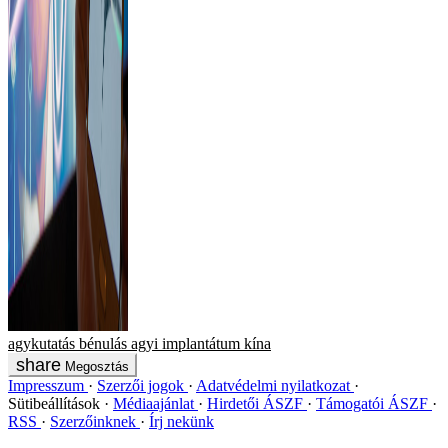
agykutatás
bénulás
agyi implantátum
kína
Megosztás
Impresszum
Szerzői jogok
Adatvédelmi nyilatkozat
Sütibeállítások
Médiaajánlat
Hirdetői ÁSZF
Támogatói ÁSZF
RSS
Szerzőinknek
Írj nekünk