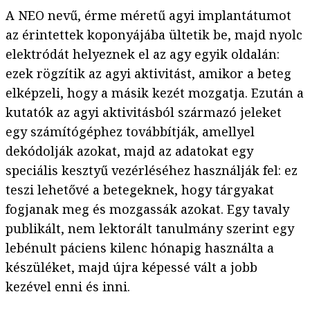
A NEO nevű, érme méretű agyi implantátumot
az érintettek koponyájába ültetik be, majd nyolc
elektródát helyeznek el az agy egyik oldalán:
ezek rögzítik az agyi aktivitást, amikor a beteg
elképzeli, hogy a másik kezét mozgatja. Ezután a
kutatók az agyi aktivitásból származó jeleket
egy számítógéphez továbbítják, amellyel
dekódolják azokat, majd az adatokat egy
speciális kesztyű vezérléséhez használják fel: ez
teszi lehetővé a betegeknek, hogy tárgyakat
fogjanak meg és mozgassák azokat. Egy tavaly
publikált, nem lektorált tanulmány szerint egy
lebénult páciens kilenc hónapig használta a
készüléket, majd újra képessé vált a jobb
kezével enni és inni.