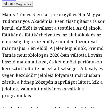
Megosztás
Május 4-én és 5-én tartja közgyűlését a Magyar
Tudományos Akadémia. Ezen tisztújításra is sor
kerül, elnököt is választ a testület. Az új elnök,
főtitkár és főtitkárhelyettes, az alelnökök és az
elnökségi tagok személye minden bizonnyal
már május 5-én eldől. A jelenlegi elnök, Freund
Tamás neurobiológus 2020-ban váltotta Lovász
László matematikust, és két elnöki perióduson
keresztül töltötte be ezt a tisztséget. A tavaly év
végén kezdődött
jelölési folyamat
márciusban
zárult, a hónap közepén napvilágot látott, kik a
jelöltek, valamint nyilvánossá váltak a
programok is.