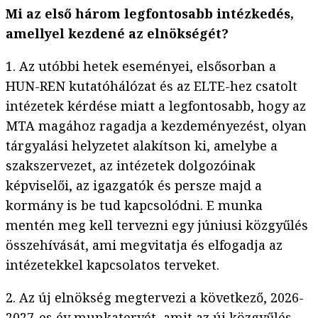
Mi az első három legfontosabb intézkedés,
amellyel kezdené az elnökségét?
1. Az utóbbi hetek eseményei, elsősorban a
HUN-REN kutatóhálózat és az ELTE-hez csatolt
intézetek kérdése miatt a legfontosabb, hogy az
MTA magához ragadja a kezdeményezést, olyan
tárgyalási helyzetet alakítson ki, amelybe a
szakszervezet, az intézetek dolgozóinak
képviselői, az igazgatók és persze majd a
kormány is be tud kapcsolódni. E munka
mentén meg kell tervezni egy júniusi közgyűlés
összehívását, ami megvitatja és elfogadja az
intézetekkel kapcsolatos terveket.
2. Az új elnökség megtervezi a következő, 2026-
2027-es év munkatervét, amit az új közgyűlés