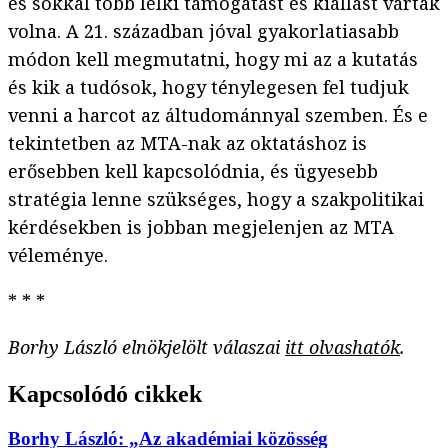
és sokkal több lelki támogatást és kiállást vártak
volna. A 21. században jóval gyakorlatiasabb
módon kell megmutatni, hogy mi az a kutatás
és kik a tudósok, hogy ténylegesen fel tudjuk
venni a harcot az áltudománnyal szemben. És e
tekintetben az MTA-nak az oktatáshoz is
erősebben kell kapcsolódnia, és ügyesebb
stratégia lenne szükséges, hogy a szakpolitikai
kérdésekben is jobban megjelenjen az MTA
véleménye.
* * *
Borhy László elnökjelölt válaszai
itt olvashatók
.
Kapcsolódó cikkek
Borhy László: „Az akadémiai közösség