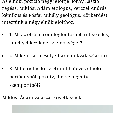
Az elnöki pozíció négy jelöltje Borhy László
régész, Miklósi Ádám etológus, Perczel András
kémikus és Pósfai Mihály geológus. Körkérdést
intéztünk a négy elnökjelölthöz.
1. Mi az első három legfontosabb intézkedés,
amellyel kezdené az elnökségét?
2. Miként látja esélyeit az elnökválasztáson?
3. Mit emelne ki az elmúlt hatéves elnöki
periódusból, pozitív, illetve negatív
szempontból?
Miklósi Ádám válaszai következnek.