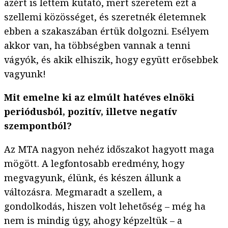
azért is lettem kutató, mert szeretem ezt a
szellemi közösséget, és szeretnék életemnek
ebben a szakaszában értük dolgozni. Esélyem
akkor van, ha többségben vannak a tenni
vágyók, és akik elhiszik, hogy együtt erősebbek
vagyunk!
Mit emelne ki az elmúlt hatéves elnöki
periódusból, pozitív, illetve negatív
szempontból?
Az MTA nagyon nehéz időszakot hagyott maga
mögött. A legfontosabb eredmény, hogy
megvagyunk, élünk, és készen állunk a
változásra. Megmaradt a szellem, a
gondolkodás, hiszen volt lehetőség – még ha
nem is mindig úgy, ahogy képzeltük – a