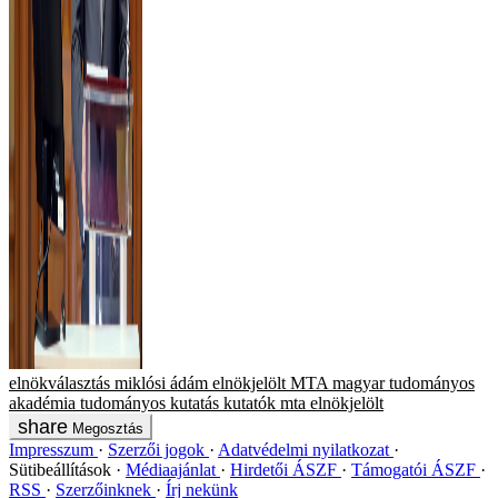
elnökválasztás
miklósi ádám
elnökjelölt
MTA
magyar tudományos
akadémia
tudományos kutatás
kutatók
mta elnökjelölt
Megosztás
Impresszum
Szerzői jogok
Adatvédelmi nyilatkozat
Sütibeállítások
Médiaajánlat
Hirdetői ÁSZF
Támogatói ÁSZF
RSS
Szerzőinknek
Írj nekünk