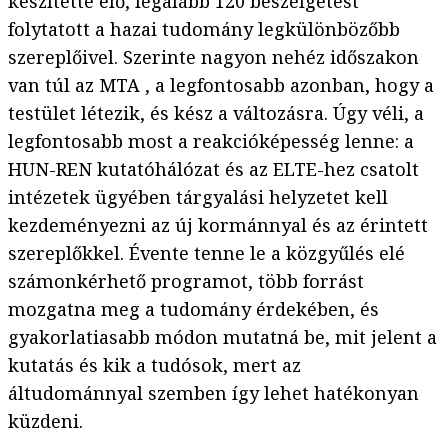
készítette elő, legalább 120 beszélgetést
folytatott a hazai tudomány legkülönbözőbb
szereplőivel. Szerinte nagyon nehéz időszakon
van túl az MTA , a legfontosabb azonban, hogy a
testület létezik, és kész a változásra. Úgy véli, a
legfontosabb most a reakcióképesség lenne: a
HUN-REN kutatóhálózat és az ELTE-hez csatolt
intézetek ügyében tárgyalási helyzetet kell
kezdeményezni az új kormánnyal és az érintett
szereplőkkel. Évente tenne le a közgyűlés elé
számonkérhető programot, több forrást
mozgatna meg a tudomány érdekében, és
gyakorlatiasabb módon mutatná be, mit jelent a
kutatás és kik a tudósok, mert az
áltudománnyal szemben így lehet hatékonyan
küzdeni.