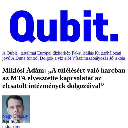
A Qubit+ tartalmai
Európai tűzkörkép
Paksi leállás
Kutatóhálózati
jövő
A Duna föntről
Dolgok a víz alól
Vízszintszabályozás
Jó iskola
Miklósi Ádám: „A túlélésért való harcban
az MTA elvesztette kapcsolatát az
elcsatolt intézmények dolgozóival”
Nagy Gergely
április 29.
tudomány