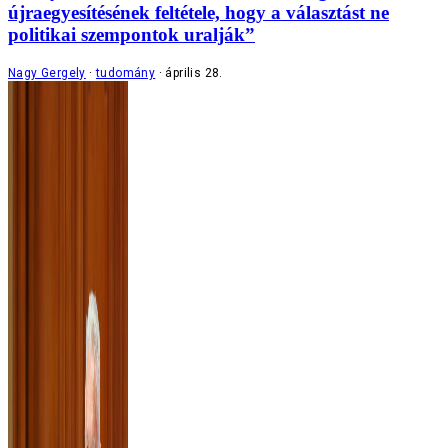
újraegyesítésének feltétele, hogy a választást ne
politikai szempontok uralják”
Nagy Gergely
tudomány
április 28.