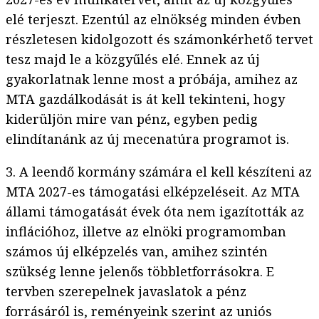
elé terjeszt. Ezentúl az elnökség minden évben
részletesen kidolgozott és számonkérhető tervet
tesz majd le a közgyűlés elé. Ennek az új
gyakorlatnak lenne most a próbája, amihez az
MTA gazdálkodását is át kell tekinteni, hogy
kiderüljön mire van pénz, egyben pedig
elindítanánk az új mecenatúra programot is.
3. A leendő kormány számára el kell készíteni az
MTA 2027-es támogatási elképzeléseit. Az MTA
állami támogatását évek óta nem igazították az
inflációhoz, illetve az elnöki programomban
számos új elképzelés van, amihez szintén
szükség lenne jelenős többletforrásokra. E
tervben szerepelnek javaslatok a pénz
forrásáról is, reményeink szerint az uniós