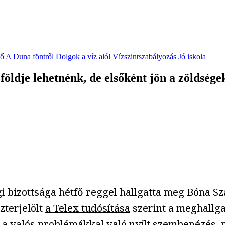
vő
A Duna föntről
Dolgok a víz alól
Vízszintszabályozás
Jó iskola
 földje lehetnénk, de elsőként jön a zöldsé
 bizottsága hétfő reggel hallgatta meg Bóna Sz
zterjelölt
a Telex tudósítása
szerint a meghallg
 a valós problémákkal való nyílt szembenézés, m