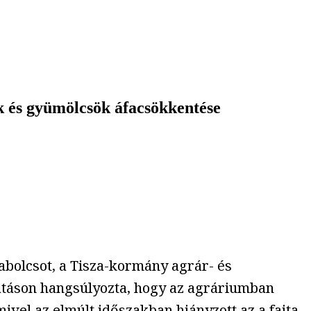
gek és gyümölcsök áfacsökkentése
abolcsot, a Tisza-kormány agrár- és
atáson hangsúlyozta, hogy az agráriumban
ivel az elmúlt időszakban hiányzott az a fajta