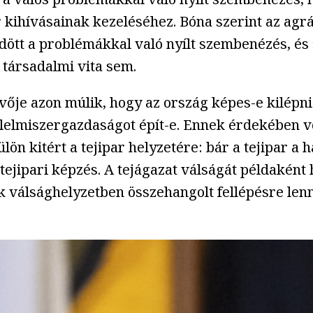
or kihívásainak kezeléséhez. Bóna szerint az ag
tt a problémákkal való nyílt szembenézés, és 
társadalmi vita sem.
övője azon múlik, hogy az ország képes-e kilép
élelmiszergazdaságot épít-e. Ennek érdekében 
lön kitért a tejipar helyzetére: bár a tejipar 
jipari képzés. A tejágazat válságát példaként 
k válsághelyzetben összehangolt fellépésre len