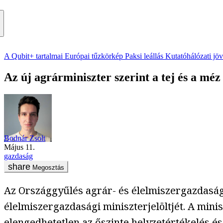
A Qubit+ tartalmai
Európai tűzkörkép
Paksi leállás
Kutatóhálózati jö
Az új agrárminiszter szerint a tej és a méz
Bodnár Zsolt
május 11.
gazdaság
Megosztás
Az Országgyűlés agrár- és élelmiszergazdasági
élelmiszergazdasági miniszterjelöltjét. A minis
elengedhetetlen az őszinte helyzetértékelés és