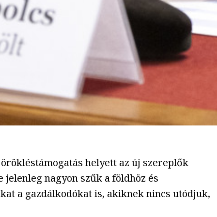
örökléstámogatás helyett az új szereplők
de jelenleg nagyon szűk a földhöz és
kat a gazdálkodókat is, akiknek nincs utódjuk,