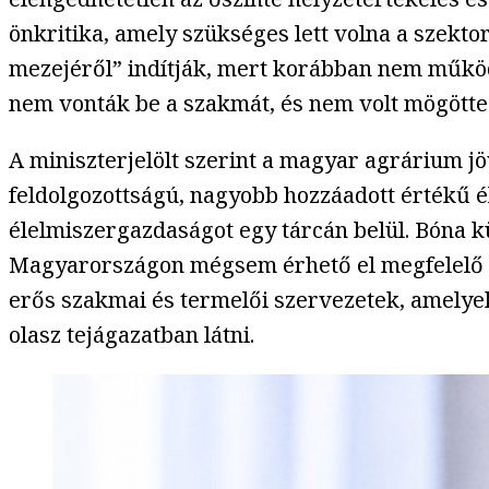
önkritika, amely szükséges lett volna a szekt
mezejéről” indítják, mert korábban nem működö
nem vonták be a szakmát, és nem volt mögötte 
A miniszterjelölt szerint a magyar agrárium j
feldolgozottságú, nagyobb hozzáadott értékű 
élelmiszergazdaságot egy tárcán belül. Bóna kü
Magyarországon mégsem érhető el megfelelő te
erős szakmai és termelői szervezetek, amelye
olasz tejágazatban látni.