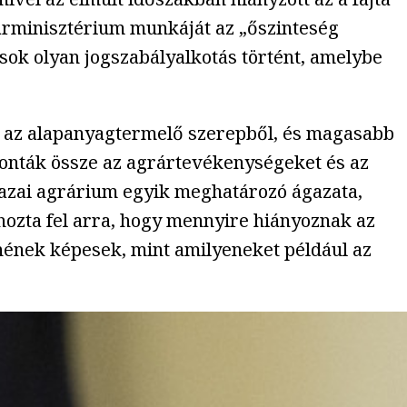
rárminisztérium munkáját az „őszinteség
sok olyan jogszabályalkotás történt, amelybe
ni az alapanyagtermelő szerepből, és magasabb
vonták össze az agrártevékenységeket és az
a hazai agrárium egyik meghatározó ágazata,
hozta fel arra, hogy mennyire hiányoznak az
nének képesek, mint amilyeneket például az