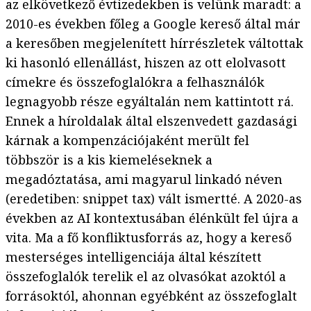
az elkövetkező évtizedekben is velünk maradt: a
2010-es években főleg a Google kereső által már
a keresőben megjelenített hírrészletek váltottak
ki hasonló ellenállást, hiszen az ott elolvasott
címekre és összefoglalókra a felhasználók
legnagyobb része egyáltalán nem kattintott rá.
Ennek a híroldalak által elszenvedett gazdasági
kárnak a kompenzációjaként merült fel
többször is a kis kiemeléseknek a
megadóztatása, ami magyarul linkadó néven
(eredetiben: snippet tax) vált ismertté. A 2020-as
években az AI kontextusában élénkült fel újra a
vita. Ma a fő konfliktusforrás az, hogy a kereső
mesterséges intelligenciája által készített
összefoglalók terelik el az olvasókat azoktól a
forrásoktól, ahonnan egyébként az összefoglalt