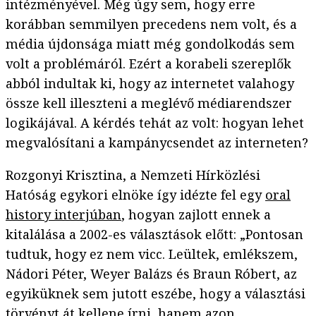
intézményével. Még úgy sem, hogy erre
korábban semmilyen precedens nem volt, és a
média újdonsága miatt még gondolkodás sem
volt a problémáról. Ezért a korabeli szereplők
abból indultak ki, hogy az internetet valahogy
össze kell illeszteni a meglévő médiarendszer
logikájával. A kérdés tehát az volt: hogyan lehet
megvalósítani a kampánycsendet az interneten?
Rozgonyi Krisztina, a Nemzeti Hírközlési
Hatóság egykori elnöke így idézte fel egy
oral
history interjúban
, hogyan zajlott ennek a
kitalálása a 2002-es választások előtt: „Pontosan
tudtuk, hogy ez nem vicc. Leültek, emlékszem,
Nádori Péter, Weyer Balázs és Braun Róbert, az
egyiküknek sem jutott eszébe, hogy a választási
törvényt át kellene írni, hanem azon