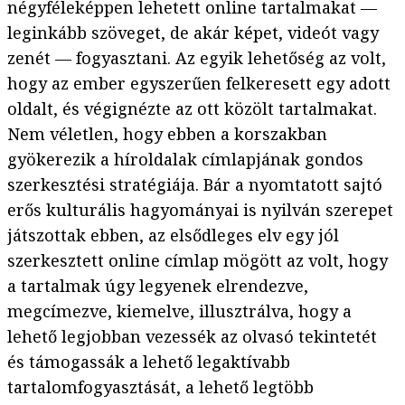
négyféleképpen lehetett online tartalmakat —
leginkább szöveget, de akár képet, videót vagy
zenét — fogyasztani. Az egyik lehetőség az volt,
hogy az ember egyszerűen felkeresett egy adott
oldalt, és végignézte az ott közölt tartalmakat.
Nem véletlen, hogy ebben a korszakban
gyökerezik a híroldalak címlapjának gondos
szerkesztési stratégiája. Bár a nyomtatott sajtó
erős kulturális hagyományai is nyilván szerepet
játszottak ebben, az elsődleges elv egy jól
szerkesztett online címlap mögött az volt, hogy
a tartalmak úgy legyenek elrendezve,
megcímezve, kiemelve, illusztrálva, hogy a
lehető legjobban vezessék az olvasó tekintetét
és támogassák a lehető legaktívabb
tartalomfogyasztását, a lehető legtöbb