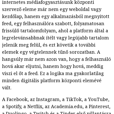
internetes médiafogyasztásunk központi
szervező eleme már nem egy weboldal vagy
kezdőlap, hanem egy alkalmazásból megnyitott
feed, egy felhasználóra szabott, folyamatosan
frissülő tartalomfolyam, ahol a platform által a
legrelevánsabbnak ítélt vagy legújabb tartalom
jelenik meg felül, és ezt követik a további
elemek egy végtelennek tűnő sorozatban. A
hangsúly már nem azon van, hogy a felhasználó
hová akar eljutni, hanem hogy hová, meddig
viszi el őt a feed. Ez a logika ma gyakorlatilag
minden digitális platform központi elemévé
vált.
A Facebook, az Instagram, a TikTok, a YouTube,
a Spotify, a Netflix, az Academia.edu, a Pinterest,
a Duolingo, a Twitch és a Tinder első pillantásra