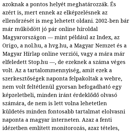
azoknak a pontos helyét meghatározzák. És
azért is, mert ennek az elképzelésnek az
ellenőrzését is meg lehetett oldani. 2002-ben bár
már működött jó pár online híroldal
Magyarországon — mint például az Index, az
Origo, a nol.hu, a hvg.hu, a Magyar Nemzet és a
Magyar Hírlap online verziói, vagy a mára már
elfeledett Stop.hu —, de ezeknek a száma véges
volt. Az a tartalommennyiség, amit ezek a
szerkesztőségek naponta felpakoltak a webre,
nem volt feltétlenül gyorsan befogadható egy
képzeletbeli, minden iránt érdeklődő olvasó
számára, de nem is lett volna lehetetlen
küldetés minden fontosabb tartalmat elolvasni
naponta a magyar interneten. Azaz a fenti
idézetben említett monitorozás, azaz tételes,