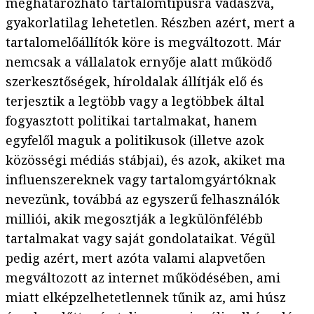
meghatározható tartalomtípusra vadászva,
gyakorlatilag lehetetlen. Részben azért, mert a
tartalomelőállítók köre is megváltozott. Már
nemcsak a vállalatok ernyője alatt működő
szerkesztőségek, híroldalak állítják elő és
terjesztik a legtöbb vagy a legtöbbek által
fogyasztott politikai tartalmakat, hanem
egyfelől maguk a politikusok (illetve azok
közösségi médiás stábjai), és azok, akiket ma
influenszereknek vagy tartalomgyártóknak
nevezünk, továbbá az egyszerű felhasználók
milliói, akik megosztják a legkülönfélébb
tartalmakat vagy saját gondolataikat. Végül
pedig azért, mert azóta valami alapvetően
megváltozott az internet működésében, ami
miatt elképzelhetetlennek tűnik az, ami húsz