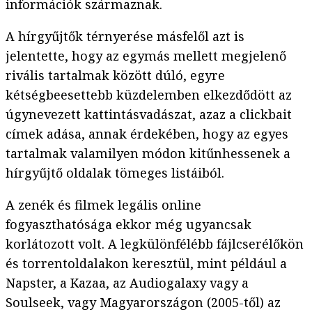
információk származnak.
A hírgyűjtők térnyerése másfelől azt is
jelentette, hogy az egymás mellett megjelenő
rivális tartalmak között dúló, egyre
kétségbeesettebb küzdelemben elkezdődött az
úgynevezett kattintásvadászat, azaz a clickbait
címek adása, annak érdekében, hogy az egyes
tartalmak valamilyen módon kitűnhessenek a
hírgyűjtő oldalak tömeges listáiból.
A zenék és filmek legális online
fogyaszthatósága ekkor még ugyancsak
korlátozott volt. A legkülönfélébb fájlcserélőkön
és torrentoldalakon keresztül, mint például a
Napster, a Kazaa, az Audiogalaxy vagy a
Soulseek, vagy Magyarországon (2005-től) az