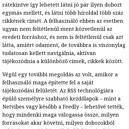
rátekintve így lehetett látni jó pár ilyen dobozt
egymás mellett, és látni több híroldal több száz
cikkének címét. A felhasználó ebben az esetben
ugyan nem feltétlenül ment közvetlenül az
eredeti forráshoz, és nem is feltétlenül csak azt
látta, amiért odament, de továbbra is viszonylag
tudatosan kellett navigálnia, aktívan
tájékozódnia a különböző címek, cikkek között.
Végül egy további megoldás az volt, amikor a
felhasználó maga építette fel a saját
tájékozódási felületét. Az RSS technológiára
épülő személyre szabható kezdőlapok – mint a
Netvibes vagy később a Feedly – lehetővé tették,
hogy mindenki maga válogassa össze, milyen
forrásokat akar követni, milyen dobozokból