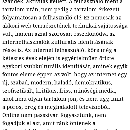
szándék, aktivitás kellett. A felhasználó ment a
tartalom után, nem pedig a tartalom érkezett
folyamatosan a felhasználó elé. Ez nemcsak az
akkori web természetének technikai sajátossága
volt, hanem azzal szorosan összefonódva az
internethasználók kulturális identitásának
része is. Az internet felhasználói köre még a
kétezres évek elején is egyértelműen őrizte
egykori szubkulturális identitását, aminek egyik
fontos eleme éppen az volt, hogy az internet egy
új, szabad, modern, haladó, demokratikus,
szofisztikált, kritikus, friss, minőségi média,
ahol nem olyan tartalom jön, és nem úgy, mint
a poros, öreg és meghaladott televízióból.
Online nem passzívan fogyasztunk, nem
fogadjuk el azt, amit ránk öntenek a