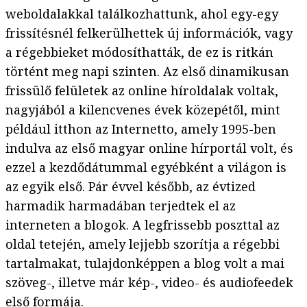
weboldalakkal találkozhattunk, ahol egy-egy
frissítésnél felkerülhettek új információk, vagy
a régebbieket módosíthatták, de ez is ritkán
történt meg napi szinten. Az első dinamikusan
frissülő felületek az online híroldalak voltak,
nagyjából a kilencvenes évek közepétől, mint
például itthon az Internetto, amely 1995-ben
indulva az első magyar online hírportál volt, és
ezzel a kezdődátummal egyébként a világon is
az egyik első. Pár évvel később, az évtized
harmadik harmadában terjedtek el az
interneten a blogok. A legfrissebb poszttal az
oldal tetején, amely lejjebb szorítja a régebbi
tartalmakat, tulajdonképpen a blog volt a mai
szöveg-, illetve már kép-, video- és audiofeedek
első formája.