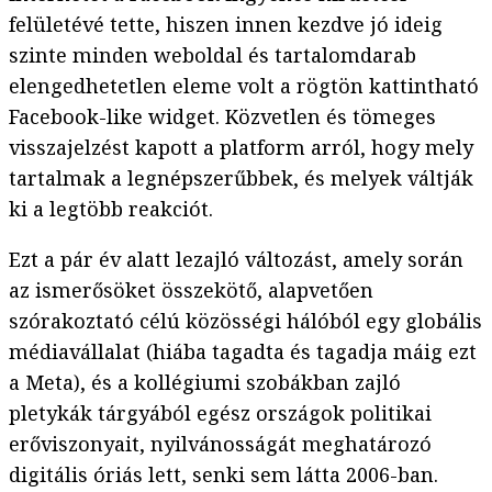
felületévé tette, hiszen innen kezdve jó ideig
szinte minden weboldal és tartalomdarab
elengedhetetlen eleme volt a rögtön kattintható
Facebook-like widget. Közvetlen és tömeges
visszajelzést kapott a platform arról, hogy mely
tartalmak a legnépszerűbbek, és melyek váltják
ki a legtöbb reakciót.
Ezt a pár év alatt lezajló változást, amely során
az ismerősöket összekötő, alapvetően
szórakoztató célú közösségi hálóból egy globális
médiavállalat (hiába tagadta és tagadja máig ezt
a Meta), és a kollégiumi szobákban zajló
pletykák tárgyából egész országok politikai
erőviszonyait, nyilvánosságát meghatározó
digitális óriás lett, senki sem látta 2006-ban.