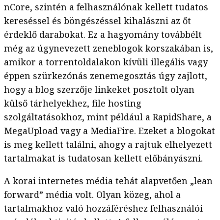
nCore, szintén a felhasználónak kellett tudatos
kereséssel és böngészéssel kihalászni az őt
érdeklő darabokat. Ez a hagyomány továbbélt
még az úgynevezett zeneblogok korszakában is,
amikor a torrentoldalakon kívüli illegális vagy
éppen szürkezónás zenemegosztás úgy zajlott,
hogy a blog szerzője linkeket posztolt olyan
külső tárhelyekhez, file hosting
szolgáltatásokhoz, mint például a RapidShare, a
MegaUpload vagy a MediaFire. Ezeket a blogokat
is meg kellett találni, ahogy a rajtuk elhelyezett
tartalmakat is tudatosan kellett előbányászni.
A korai internetes média tehát alapvetően „lean
forward” média volt. Olyan közeg, ahol a
tartalmakhoz való hozzáféréshez felhasználói