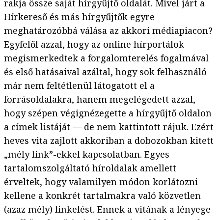
rakja össze saját hírgyűjtő oldalát. Mivel járt a
Hírkereső és más hírgyűjtők egyre
meghatározóbbá válása az akkori médiapiacon?
Egyfelől azzal, hogy az online hírportálok
megismerkedtek a forgalomterelés fogalmával
és első hatásaival azáltal, hogy sok felhasználó
már nem feltétlenül látogatott el a
forrásoldalakra, hanem megelégedett azzal,
hogy szépen végignézegette a hírgyűjtő oldalon
a címek listáját — de nem kattintott rájuk. Ezért
heves vita zajlott akkoriban a dobozokban kitett
„mély link”-ekkel kapcsolatban. Egyes
tartalomszolgáltató híroldalak amellett
érveltek, hogy valamilyen módon korlátozni
kellene a konkrét tartalmakra való közvetlen
(azaz mély) linkelést. Ennek a vitának a lényege