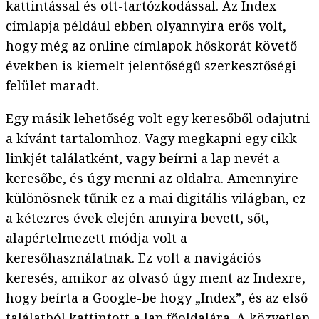
kattintással és ott-tartózkodással. Az Index
címlapja például ebben olyannyira erős volt,
hogy még az online címlapok hőskorát követő
években is kiemelt jelentőségű szerkesztőségi
felület maradt.
Egy másik lehetőség volt egy keresőből odajutni
a kívánt tartalomhoz. Vagy megkapni egy cikk
linkjét találatként, vagy beírni a lap nevét a
keresőbe, és úgy menni az oldalra. Amennyire
különösnek tűnik ez a mai digitális világban, ez
a kétezres évek elején annyira bevett, sőt,
alapértelmezett módja volt a
keresőhasználatnak. Ez volt a navigációs
keresés, amikor az olvasó úgy ment az Indexre,
hogy beírta a Google-be hogy „Index”, és az első
találatból kattintott a lap főoldalára. A közvetlen