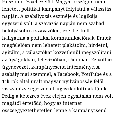
Huszonöt évvel ezelőtt Magyarországon nem
lehetett politikai kampányt folytatni a választás
napján. A szabályozás eszméje és logikája
egyszerű volt: a szavazás napján nem szabad
befolyásolni a szavazókat, ezért el kell
hallgatnia a politikai kommunikációnak. Ennek
megfelelően nem lehetett plakátolni, hirdetni,
agitálni, a választókat közvetlenül megszólítani
az újságokban, televízióban, rádióban. Ez volt az
úgynevezett kampánycsend intézménye. A
szabály mai szemmel, a Facebook, YouTube és a
TikTok által uralt magyar nyilvánosság felől
visszanézve egészen elrugaszkodottnak tűnik.
Pedig a kétezres évek elején egyáltalán nem volt
magától értetődő, hogy az internet
összeegyeztethetetlen lenne a kampánycsend