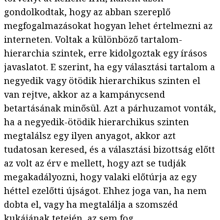
gondolkodtak, hogy az abban szereplő
megfogalmazásokat hogyan lehet értelmezni az
interneten. Voltak a különböző tartalom-
hierarchia szintek, erre kidolgoztak egy írásos
javaslatot. E szerint, ha egy választási tartalom a
negyedik vagy ötödik hierarchikus szinten el
van rejtve, akkor az a kampánycsend
betartásának minősül. Azt a párhuzamot vonták,
ha a negyedik-ötödik hierarchikus szinten
megtalálsz egy ilyen anyagot, akkor azt
tudatosan keresed, és a választási bizottság előtt
az volt az érv e mellett, hogy azt se tudják
megakadályozni, hogy valaki előtúrja az egy
héttel ezelőtti újságot. Ehhez joga van, ha nem
dobta el, vagy ha megtalálja a szomszéd
kukájának tetején, az sem fog