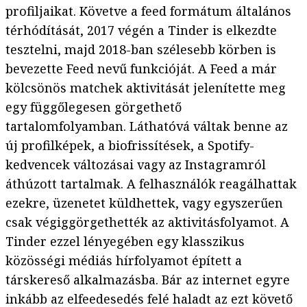
profiljaikat. Követve a feed formátum általános
térhódítását, 2017 végén a Tinder is elkezdte
tesztelni, majd 2018-ban szélesebb körben is
bevezette Feed nevű funkcióját. A Feed a már
kölcsönös matchek aktivitását jelenítette meg
egy függőlegesen görgethető
tartalomfolyamban. Láthatóvá váltak benne az
új profilképek, a biofrissítések, a Spotify-
kedvencek változásai vagy az Instagramról
áthúzott tartalmak. A felhasználók reagálhattak
ezekre, üzenetet küldhettek, vagy egyszerűen
csak végiggörgethették az aktivitásfolyamot. A
Tinder ezzel lényegében egy klasszikus
közösségi médiás hírfolyamot épített a
társkereső alkalmazásba. Bár az internet egyre
inkább az elfeedesedés felé haladt az ezt követő