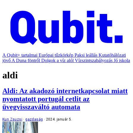
A Qubit+ tartalmai
Európai tűzkörkép
Paksi leállás
Kutatóhálózati
jövő
A Duna föntről
Dolgok a víz alól
Vízszintszabályozás
Jó iskola
aldi
Aldi: Az akadozó internetkapcsolat miatt
nyomtatott portugál cetlit az
üvegvisszaváltó automata
Kun Zsuzsi
gazdaság
2024. január 5.