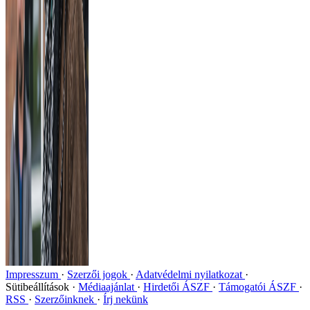
Impresszum
Szerzői jogok
Adatvédelmi nyilatkozat
Sütibeállítások
Médiaajánlat
Hirdetői ÁSZF
Támogatói ÁSZF
RSS
Szerzőinknek
Írj nekünk