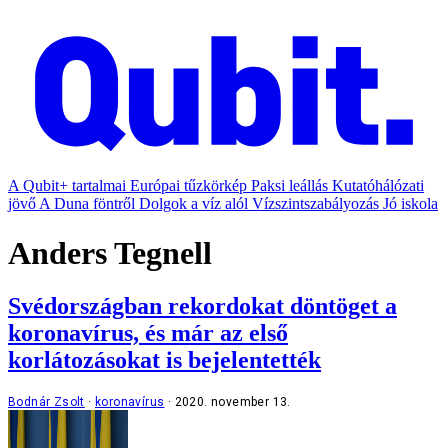
A Qubit+ tartalmai
Európai tűzkörkép
Paksi leállás
Kutatóhálózati
jövő
A Duna föntről
Dolgok a víz alól
Vízszintszabályozás
Jó iskola
Anders Tegnell
Svédországban rekordokat döntöget a
koronavírus, és már az első
korlátozásokat is bejelentették
Bodnár Zsolt
koronavírus
2020. november 13.