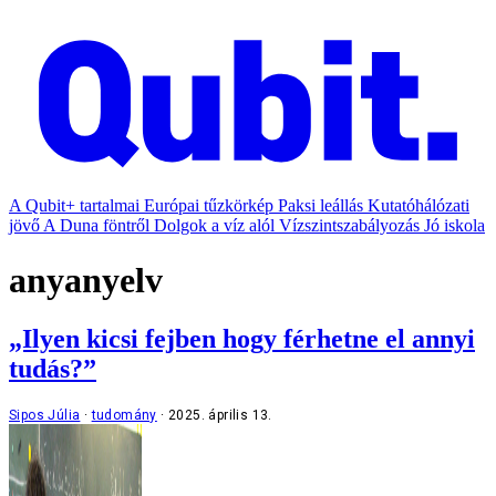
A Qubit+ tartalmai
Európai tűzkörkép
Paksi leállás
Kutatóhálózati
jövő
A Duna föntről
Dolgok a víz alól
Vízszintszabályozás
Jó iskola
anyanyelv
„Ilyen kicsi fejben hogy férhetne el annyi
tudás?”
Sipos Júlia
tudomány
2025. április 13.