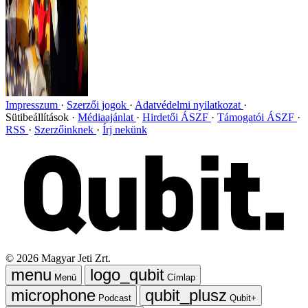
Impresszum
Szerzői jogok
Adatvédelmi nyilatkozat
Sütibeállítások
Médiaajánlat
Hirdetői ÁSZF
Támogatói ÁSZF
RSS
Szerzőinknek
Írj nekünk
©
2026
Magyar Jeti Zrt.
Menü
Címlap
Podcast
Qubit+