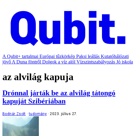
A Qubit+ tartalmai
Európai tűzkörkép
Paksi leállás
Kutatóhálózati
jövő
A Duna föntről
Dolgok a víz alól
Vízszintszabályozás
Jó iskola
az alvilág kapuja
Drónnal járták be az alvilág tátongó
kapuját Szibériában
Bodnár Zsolt
tudomány
2023. július 27.