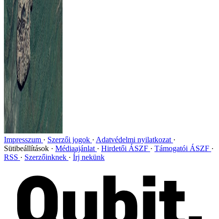
Impresszum
Szerzői jogok
Adatvédelmi nyilatkozat
Sütibeállítások
Médiaajánlat
Hirdetői ÁSZF
Támogatói ÁSZF
RSS
Szerzőinknek
Írj nekünk