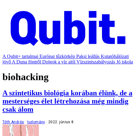
A Qubit+ tartalmai
Európai tűzkörkép
Paksi leállás
Kutatóhálózati
jövő
A Duna föntről
Dolgok a víz alól
Vízszintszabályozás
Jó iskola
biohacking
A szintetikus biológia korában élünk, de a
mesterséges élet létrehozása még mindig
csak álom
Tóth András
tudomány
2022. június 8.