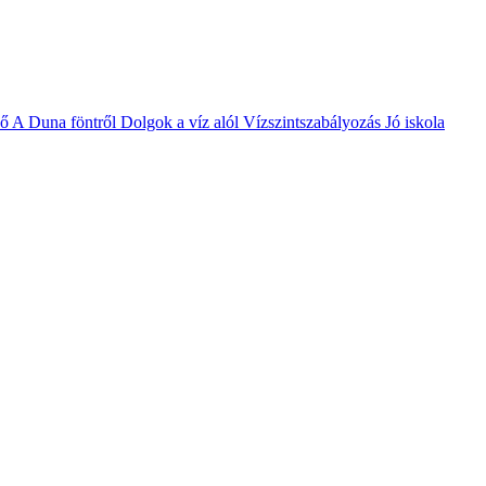
vő
A Duna föntről
Dolgok a víz alól
Vízszintszabályozás
Jó iskola