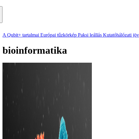
A Qubit+ tartalmai
Európai tűzkörkép
Paksi leállás
Kutatóhálózati jö
bioinformatika