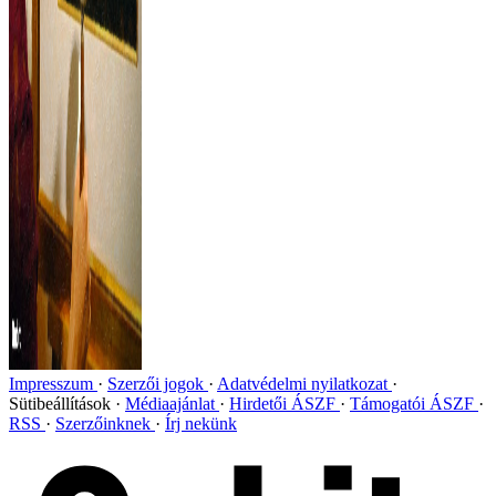
Impresszum
Szerzői jogok
Adatvédelmi nyilatkozat
Sütibeállítások
Médiaajánlat
Hirdetői ÁSZF
Támogatói ÁSZF
RSS
Szerzőinknek
Írj nekünk