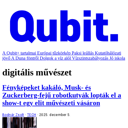
A Qubit+ tartalmai
Európai tűzkörkép
Paksi leállás
Kutatóhálózati
jövő
A Duna föntről
Dolgok a víz alól
Vízszintszabályozás
Jó iskola
digitális művészet
Fényképeket kakáló, Musk- és
Zuckerberg-fejű robotkutyák lopták el a
show-t egy elit művészeti vásáron
Bodnár Zsolt
TECH
2025. december 5.