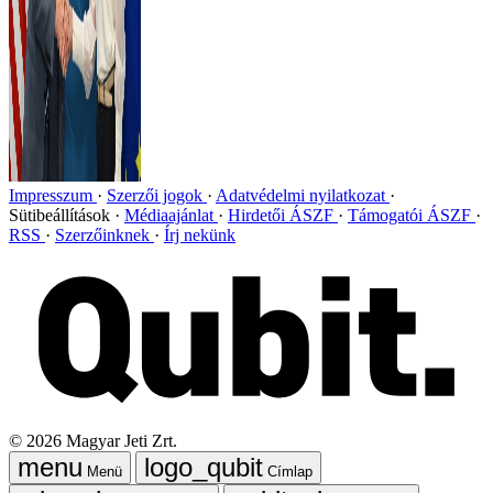
Impresszum
Szerzői jogok
Adatvédelmi nyilatkozat
Sütibeállítások
Médiaajánlat
Hirdetői ÁSZF
Támogatói ÁSZF
RSS
Szerzőinknek
Írj nekünk
©
2026
Magyar Jeti Zrt.
Menü
Címlap