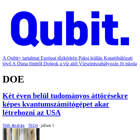
A Qubit+ tartalmai
Európai tűzkörkép
Paksi leállás
Kutatóhálózati
jövő
A Duna föntről
Dolgok a víz alól
Vízszintszabályozás
Jó iskola
DOE
Két éven belül tudományos áttörésekre
képes kvantumszámítógépet akar
létrehozni az USA
Tóth András
TECH
július 1.