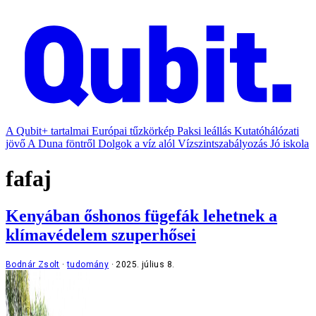
A Qubit+ tartalmai
Európai tűzkörkép
Paksi leállás
Kutatóhálózati
jövő
A Duna föntről
Dolgok a víz alól
Vízszintszabályozás
Jó iskola
fafaj
Kenyában őshonos fügefák lehetnek a
klímavédelem szuperhősei
Bodnár Zsolt
tudomány
2025. július 8.