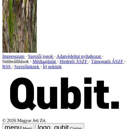
Impresszum
Szerzői jogok
Adatvédelmi nyilatkozat
Sütibeállítások
Médiaajánlat
Hirdetői ÁSZF
Támogatói ÁSZF
RSS
Szerzőinknek
Írj nekünk
©
2026
Magyar Jeti Zrt.
Menü
Címlap