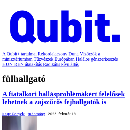
A Qubit+ tartalmai
Rekordalacsony Duna
Vízőrzők a
minisztériumban
Tűzvészek Európában
Halálos génszerkesztés
HUN-REN átalakítás
Radikális kívülállás
fülhallgató
A fiatalkori hallásproblémákért felelősek
lehetnek a zajszűrős fejhallgatók is
Nagy Gergely
tudomány
2025. február 18.