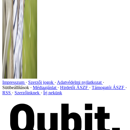
Impresszum
Szerzői jogok
Adatvédelmi nyilatkozat
Sütibeállítások
Médiaajánlat
Hirdetői ÁSZF
Támogatói ÁSZF
RSS
Szerzőinknek
Írj nekünk