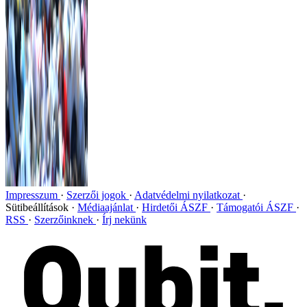
Impresszum
Szerzői jogok
Adatvédelmi nyilatkozat
Sütibeállítások
Médiaajánlat
Hirdetői ÁSZF
Támogatói ÁSZF
RSS
Szerzőinknek
Írj nekünk