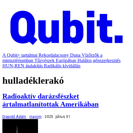
A Qubit+ tartalmai
Rekordalacsony Duna
Vízőrzők a
minisztériumban
Tűzvészek Európában
Halálos génszerkesztés
HUN-REN átalakítás
Radikális kívülállás
hulladéklerakó
Radioaktív darázsfészket
ártalmatlanítottak Amerikában
Dippold Ádám
majom
2025. július 31.