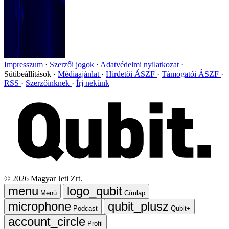
Impresszum
Szerzői jogok
Adatvédelmi nyilatkozat
Sütibeállítások
Médiaajánlat
Hirdetői ÁSZF
Támogatói ÁSZF
RSS
Szerzőinknek
Írj nekünk
©
2026
Magyar Jeti Zrt.
Menü
Címlap
Podcast
Qubit+
Profil