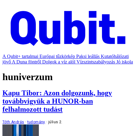
A Qubit+ tartalmai
Európai tűzkörkép
Paksi leállás
Kutatóhálózati
jövő
A Duna föntről
Dolgok a víz alól
Vízszintszabályozás
Jó iskola
huniverzum
Kapu Tibor: Azon dolgozunk, hogy
továbbvigyük a HUNOR-ban
felhalmozott tudást
Tóth András
tudomány
július 2.