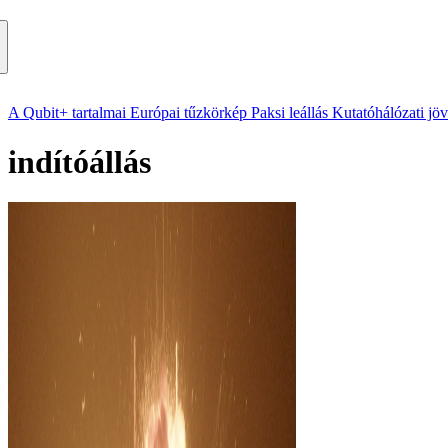
A Qubit+ tartalmai
Európai tűzkörkép
Paksi leállás
Kutatóhálózati jö
indítóállás