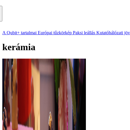
A Qubit+ tartalmai
Európai tűzkörkép
Paksi leállás
Kutatóhálózati jö
kerámia