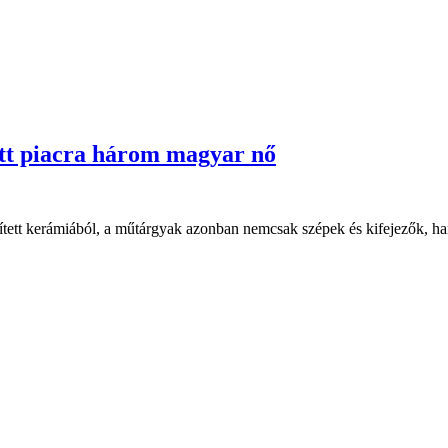
t piacra három magyar nő
tt kerámiából, a műtárgyak azonban nemcsak szépek és kifejezők, han