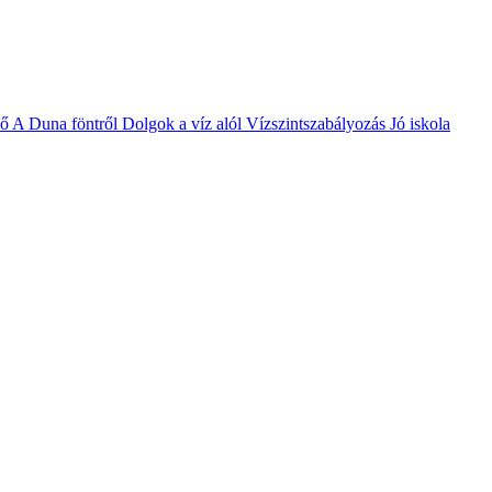
vő
A Duna föntről
Dolgok a víz alól
Vízszintszabályozás
Jó iskola