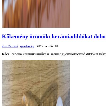
Kőkemény örömök: kerámiadildókat dobot
Kun Zsuzsi
gazdaság
2024. április 30.
Rácz Rebeka keramikusművész szemet gyönyörködtető dildókat készíte