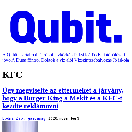
A Qubit+ tartalmai
Európai tűzkörkép
Paksi leállás
Kutatóhálózati
jövő
A Duna föntről
Dolgok a víz alól
Vízszintszabályozás
Jó iskola
KFC
Úgy megviselte az éttermeket a járvány,
hogy a Burger King a Mekit és a KFC-t
kezdte reklámozni
Bodnár Zsolt
gazdaság
2020. november 3.